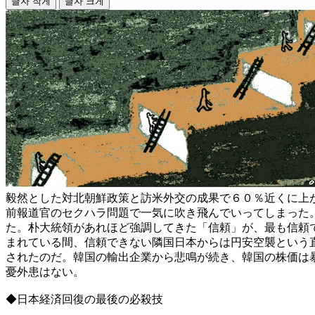
글자 작게
글자 크게
毅然とした対北朝鮮政策と訪米外交の成果で６０％近くに上
前報道官のセクハラ問題で一気に吹き飛んでいってしまった
た。朴大統領があれほど強調してきた「信頼」が、最も信頼
まれている間、信頼できない隣国日本からは円安空襲という
されたのだ。韓国の輸出企業から悲鳴が続き、韓国の株価は
憂外患はない。
◆日本経済回復の最後の必殺技