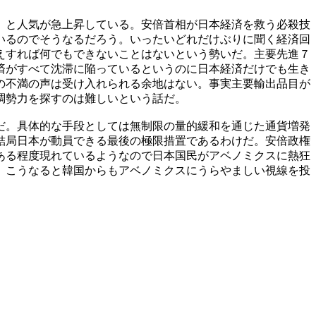
）と人気が急上昇している。安倍首相が日本経済を救う必殺技
いるのでそうなるだろう。いったいどれだけぶりに聞く経済回
えすれば何でもできないことはないという勢いだ。主要先進７
済がすべて沈滞に陥っているというのに日本経済だけでも生き
の不満の声は受け入れられる余地はない。事実主要輸出品目が
調勢力を探すのは難しいという話だ。
だ。具体的な手段としては無制限の量的緩和を通じた通貨増発
結局日本が動員できる最後の極限措置であるわけだ。安倍政権
ある程度現れているようなので日本国民がアベノミクスに熱狂
。こうなると韓国からもアベノミクスにうらやましい視線を投