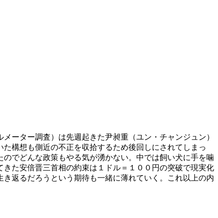
ルメーター調査）は先週起きた尹昶重（ユン・チャンジュン）
いた構想も側近の不正を収拾するため後回しにされてしまっ
たのでどんな政策もやる気が湧かない。中では飼い犬に手を噛
てきた安倍晋三首相の約束は１ドル＝１００円の突破で現実化
生き返るだろうという期待も一緒に薄れていく。これ以上の内