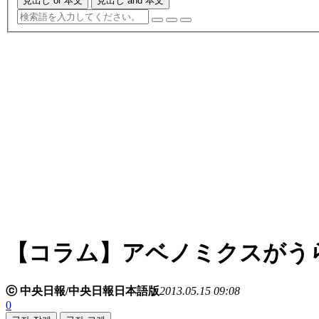
見出し or 本文
見出し and 本文
【コラム】アベノミクスがう
ⓒ 中央日報/中央日報日本語版
2013.05.15 09:08
0