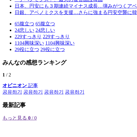
日本、円安にも３期連続マイナス成長…弾みがつくアベ
日銀、アベノミクスを支援…さらに強まる円安空襲に韓
65
腹立つ
65
腹立つ
24
悲しい
24
悲しい
229
すっきり
229
すっきり
1104
興味深い
1104
興味深い
29
役に立つ
29
役に立つ
みんなの感想ランキング
1
/ 2
オピニオン
記事
공유하기
공유하기
공유하기
공유하기
最新記事
もっと見る
0
/ 0