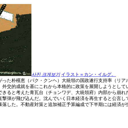
사진 크게보기
イラスト＝カン・イルグ。
がった朴槿恵（パク・クンヘ）大統領の国政遂行支持率（リア
。外交的成就を基にこれから本格的に政策を展開しようとして
できると考えた青瓦台（チョンワデ、大統領府）内部から崩れ
直撃弾が飛び込んだ。沈んでいく日本経済を再生すると公言し
暴落した。不動産対策と追加補正予算編成で下半期には経済が