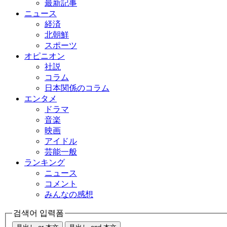
最新記事
ニュース
経済
北朝鮮
スポーツ
オピニオン
社説
コラム
日本関係のコラム
エンタメ
ドラマ
音楽
映画
アイドル
芸能一般
ランキング
ニュース
コメント
みんなの感想
검색어 입력폼