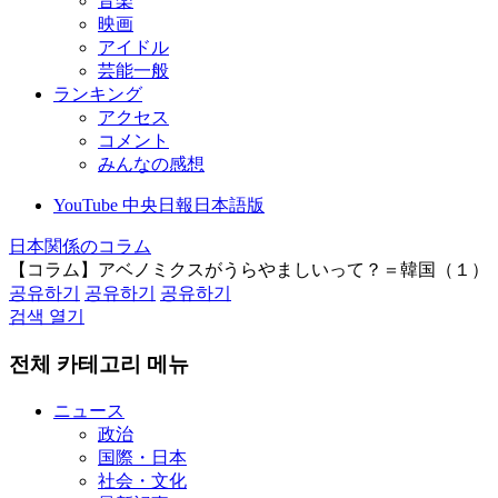
音楽
映画
アイドル
芸能一般
ランキング
アクセス
コメント
みんなの感想
YouTube 中央日報日本語版
日本関係のコラム
【コラム】アベノミクスがうらやましいって？＝韓国（１）
공유하기
공유하기
공유하기
검색 열기
전체 카테고리 메뉴
ニュース
政治
国際・日本
社会・文化