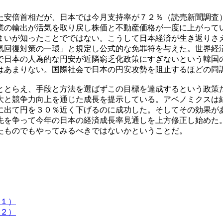
た安倍首相だが、日本では今月支持率が７２％（読売新聞調査
業の輸出が活気を取り戻し株価と不動産価格が一度に上がって
まいが知ったことでではない。こうして日本経済が生き返りさ
気回復対策の一環」と規定し公式的な免罪符を与えた。世界経
で日本の人為的な円安が近隣窮乏化政策にすぎないという韓国
はあまりない。国際社会で日本の円安攻勢を阻止するほどの同
ととらえ、手段と方法を選ばずこの目標を達成するという政策
大と競争力向上を通じた成長を提示している。アベノミクスは
に出て円を３０％近く下げるのに成功した。そしてその効果が
先を争って今年の日本の経済成長率見通しを上方修正し始めた
たものでもやってみるべきではないかということだ。
１）
２）