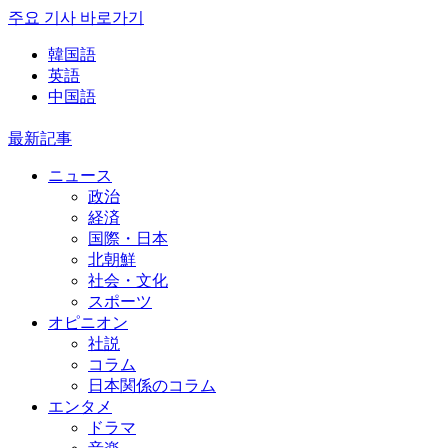
주요 기사 바로가기
韓国語
英語
中国語
最新記事
ニュース
政治
経済
国際・日本
北朝鮮
社会・文化
スポーツ
オピニオン
社説
コラム
日本関係のコラム
エンタメ
ドラマ