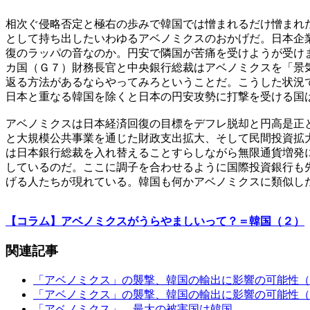
相次ぐ侵略否定と極右の歩みで韓国では憎まれるだけ憎まれ
として持ち出したいわゆるアベノミクスのおかげだ。日本企
復のラッパの音なのか。円安で隣国が苦痛を受けようが受け
カ国（Ｇ７）財務長官と中央銀行総裁はアベノミクスを「景
返る方法があるならやってみろということだ。こうした状況
日本と重なる韓国を除くと日本の円安攻勢に打撃を受ける国
アベノミクスは日本経済回復の目標をデフレ脱却と円高是正
と大規模公共事業を通じた財政支出拡大、そして民間投資拡
は日本銀行総裁を入れ替えることすらしながら無限通貨増発
しているのだ。ここに調子を合わせるように国際投資銀行も
げる人たちが現れている。韓国も何かアベノミクスに類似し
【コラム】アベノミクスがうらやましいって？＝韓国（２）
関連記事
「アベノミクス」の襲撃、韓国の輸出に影響の可能性（
「アベノミクス」の襲撃、韓国の輸出に影響の可能性（
「アベノミクス」、最大の被害国は韓国