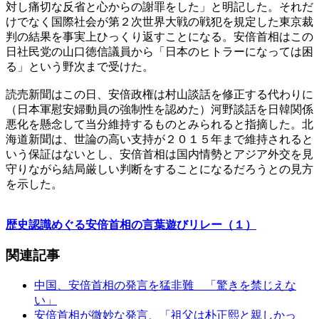
対し痛切な反省と心からの謝罪をした」と明記した。それだ
けでなく国際社会が第２次世界大戦の戦犯を規定した東京裁
判の結果を事実上ひっくり返すことになる。安倍首相はこの
日社民党の山口徳信議員から「日本のヒトラーになっては困
る」という野次まで受けた。
読売新聞はこの日、安倍政権は村山談話を修正する代わりに
（日本軍慰安婦動員の強制性を認めた）河野談話を日韓関係
悪化を懸念して当分維持するものとみられると指摘した。北
海道新聞は、世論の高い支持が２０１５年まで維持されると
いう保証はないとし、安倍首相は国内情勢とアジア外交を見
守りながら結局厳しい判断をすることになるだろうとの見方
を示した。
歴史認識めぐる安倍首相の言葉遊びリレー（１）
関連記事
中国、安倍首相の発言を猛非難 「驚きを禁じえな
い」
安倍首相が微妙な発言、「祖父は朴正熙と親しかっ