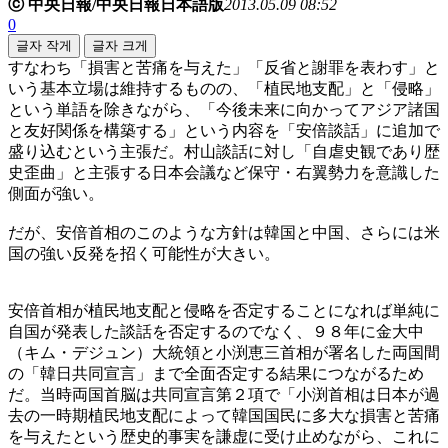
ⓒ 中央日報/中央日報日本語版
2013.05.09 08:52
0
글자 작게
글자 크게
すなわち「損害と苦痛を与えた」「反省と謝罪を表わす」と
いう基本立場は維持するものの、「植民地支配」と「侵略」
という単語を除きながら、「今後未来に向かってアジア諸国
と友好関係を構築する」という内容を「安倍談話」に追加で
盛り込むという主張だ。村山談話に対し「自虐史観であり歴
史歪曲」と主張する日本会議など保守・右翼勢力を意識した
側面が強い。
だが、安倍首相のこのような方針は韓国と中国、さらには米
国の強い反発を招く可能性が大きい。
安倍首相が植民地支配と侵略を否定することになれば単純に
自国が発表した談話を否定するのでなく、９８年に金大中
（キム・デジュン）大統領と小渕恵三首相が署名した両国間
の「韓日共同宣言」まで全面否定する結果につながるため
だ。当時両国首脳は共同宣言第２項で「小渕首相は日本が過
去の一時期植民地支配によって韓国国民に多大な損害と苦痛
を与えたという歴史的事実を謙虚に受け止めながら、これに