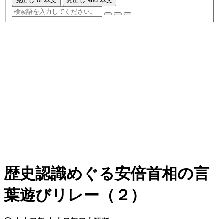
見出し or 本文
見出し and 本文
歴史認識めぐる安倍首相の言
葉遊びリレー（２）