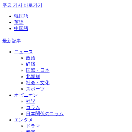
주요 기사 바로가기
韓国語
英語
中国語
最新記事
ニュース
政治
経済
国際・日本
北朝鮮
社会・文化
スポーツ
オピニオン
社説
コラム
日本関係のコラム
エンタメ
ドラマ