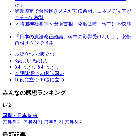
た」
漁業協定で台湾抱き込んだ安倍首相、日本メディアが
こぞって称賛
＜靖国神社参拝＞安倍首相、今度は嘘…韓中は不快感
（１）
「日本の憲法改正議論、韓中の影響受けない」、安倍
首相サウジで強弁
72
腹立つ
72
腹立つ
8
悲しい
8
悲しい
8
すっきり
8
すっきり
23
興味深い
23
興味深い
10
役に立つ
10
役に立つ
みんなの感想ランキング
1
/ 2
国際・日本
記事
공유하기
공유하기
공유하기
공유하기
最新記事