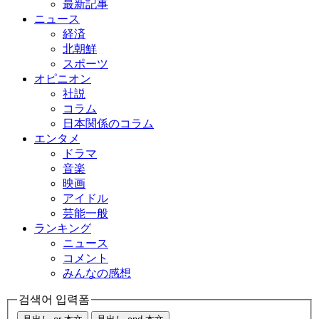
最新記事
ニュース
経済
北朝鮮
スポーツ
オピニオン
社説
コラム
日本関係のコラム
エンタメ
ドラマ
音楽
映画
アイドル
芸能一般
ランキング
ニュース
コメント
みんなの感想
검색어 입력폼