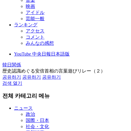
音楽
映画
アイドル
芸能一般
ランキング
アクセス
コメント
みんなの感想
YouTube 中央日報日本語版
韓日関係
歴史認識めぐる安倍首相の言葉遊びリレー（２）
공유하기
공유하기
공유하기
검색 열기
전체 카테고리 메뉴
ニュース
政治
国際・日本
社会・文化