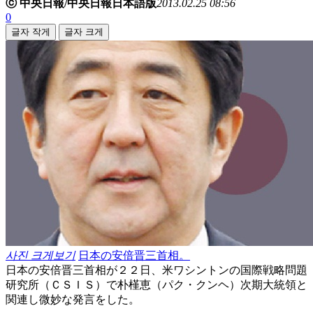
ⓒ 中央日報/中央日報日本語版
2013.02.25 08:56
0
글자 작게
글자 크게
사진 크게보기
日本の安倍晋三首相。
日本の安倍晋三首相が２２日、米ワシントンの国際戦略問題
研究所（ＣＳＩＳ）で朴槿恵（パク・クンヘ）次期大統領と
関連し微妙な発言をした。