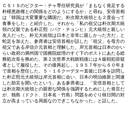
ＣＳＩＳのビクター・チャ専任研究員が「まもなく発足する
朴槿恵政権との関係をどのようにするか」と尋ね、安倍首相
は「韓国は大変重要な隣国だ。朴次期大統領とも２度会って
食事をした」と紹介した。それから「私の祖父は朴次期大統
領の父親である朴正熙（パク・チョンヒ）元大統領と親しい
友人だった。朴元大統領は日本と非常に親しかった方だ」と
蛇足を加えた。参席者は安倍首相が話した「祖父」を母方の
祖父である岸信介元首相と理解した。岸元首相は日本のかい
らい政府の満州国で国務院総理のすぐ下のポストにあたる総
務処次長を務めた。第２次世界大戦敗戦後にはＡ級戦犯容疑
者として服役した。その後再起し、１９５７年から６０年ま
で首相を歴任した。５・１６クーデター直後に日本を訪問し
た朴正熙元大統領は岸元首相に会い、日本の明治維新と関連
した助言を聞いたという。ある参席者は、「安倍首相として
は朴次期大統領との親密な関係を強調するためにした発言だ
が、独島（ドクト、日本名・竹島）問題をめぐり韓日間の対
立が高まっている局面なのでぎこちなかった」と話した。