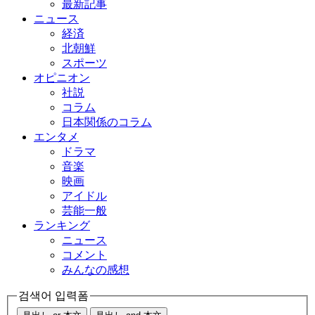
最新記事
ニュース
経済
北朝鮮
スポーツ
オピニオン
社説
コラム
日本関係のコラム
エンタメ
ドラマ
音楽
映画
アイドル
芸能一般
ランキング
ニュース
コメント
みんなの感想
검색어 입력폼