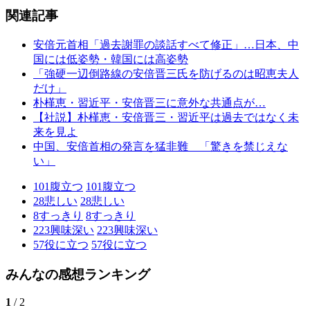
関連記事
安倍元首相「過去謝罪の談話すべて修正」…日本、中
国には低姿勢・韓国には高姿勢
「強硬一辺倒路線の安倍晋三氏を防げるのは昭恵夫人
だけ」
朴槿恵・習近平・安倍晋三に意外な共通点が…
【社説】朴槿恵・安倍晋三・習近平は過去ではなく未
来を見よ
中国、安倍首相の発言を猛非難 「驚きを禁じえな
い」
101
腹立つ
101
腹立つ
28
悲しい
28
悲しい
8
すっきり
8
すっきり
223
興味深い
223
興味深い
57
役に立つ
57
役に立つ
みんなの感想ランキング
1
/ 2