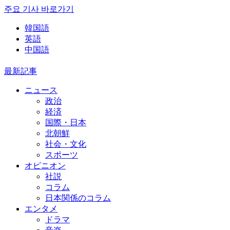
주요 기사 바로가기
韓国語
英語
中国語
最新記事
ニュース
政治
経済
国際・日本
北朝鮮
社会・文化
スポーツ
オピニオン
社説
コラム
日本関係のコラム
エンタメ
ドラマ