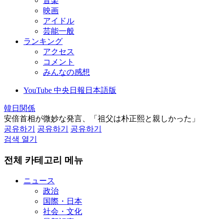
音楽
映画
アイドル
芸能一般
ランキング
アクセス
コメント
みんなの感想
YouTube 中央日報日本語版
韓日関係
安倍首相が微妙な発言、「祖父は朴正熙と親しかった」
공유하기
공유하기
공유하기
검색 열기
전체 카테고리 메뉴
ニュース
政治
国際・日本
社会・文化