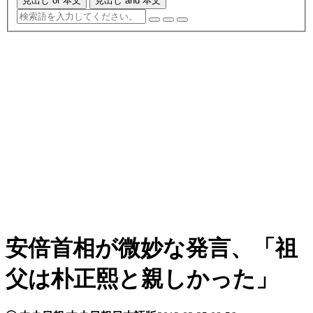
見出し or 本文
見出し and 本文
安倍首相が微妙な発言、「祖
父は朴正熙と親しかった」