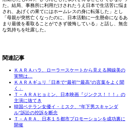
た。結局、事務所に利用だけされたうえ日本で生活苦に悩ま
され、あげくの果てにはホームレスの身に転落した」とし
「母親が突然亡くなったのに、日本活動に一生懸命になるあ
まり最後を看取ることができず後悔している」と話し、無念
な気持ちを吐露した。
関連記事
ＫＡＲＡハラ、ローラースケートから見える脚線美の
実態は…
ＫＡＲＡギュリ「日本で“最初”“最高”の言葉をよく聞
く」
Ｔ－ＡＲＡヒョミン、日本映画『ジンクス！！！』の
主演に抜てき
韓国ベテラン女優イ・ミスク、“年下男スキャンダ
ル”訴訟の控訴を断念
Ｔ－ＡＲＡ、日本１５都市プロモーションを成功裏に
開催