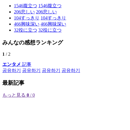
1546
腹立つ
1546
腹立つ
206
悲しい
206
悲しい
104
すっきり
104
すっきり
466
興味深い
466
興味深い
32
役に立つ
32
役に立つ
みんなの感想ランキング
1
/ 2
エンタメ
記事
공유하기
공유하기
공유하기
공유하기
最新記事
もっと見る
0
/ 0