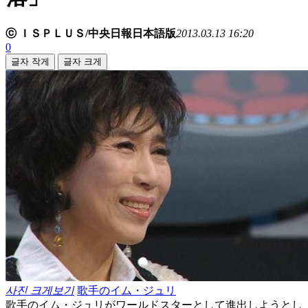
ⓒ ＩＳＰＬＵＳ/中央日報日本語版
2013.03.13 16:20
0
글자 작게
글자 크게
사진 크게보기
歌手のイム・ジュリ
歌手のイム・ジュリがワールドスターとして進出しようとし