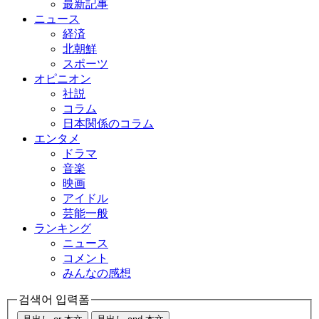
最新記事
ニュース
経済
北朝鮮
スポーツ
オピニオン
社説
コラム
日本関係のコラム
エンタメ
ドラマ
音楽
映画
アイドル
芸能一般
ランキング
ニュース
コメント
みんなの感想
검색어 입력폼