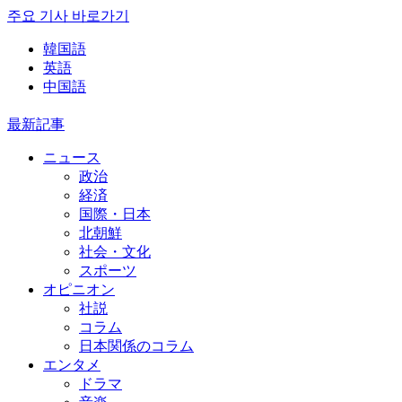
주요 기사 바로가기
韓国語
英語
中国語
最新記事
ニュース
政治
経済
国際・日本
北朝鮮
社会・文化
スポーツ
オピニオン
社説
コラム
日本関係のコラム
エンタメ
ドラマ