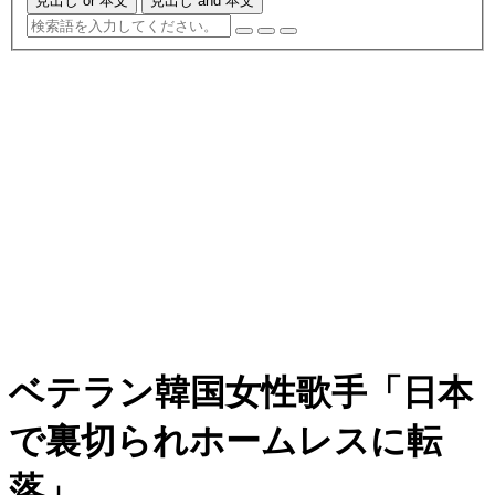
見出し or 本文
見出し and 本文
ベテラン韓国女性歌手「日本
で裏切られホームレスに転
落」