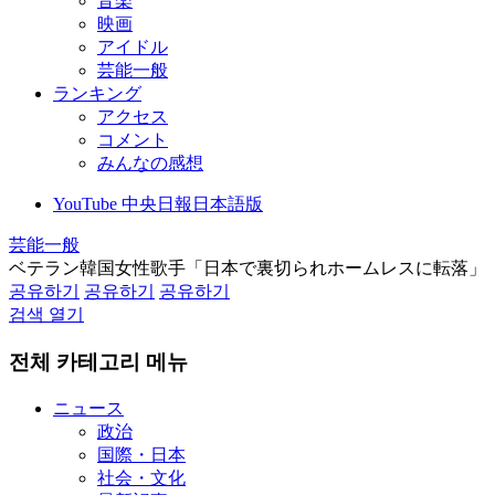
音楽
映画
アイドル
芸能一般
ランキング
アクセス
コメント
みんなの感想
YouTube 中央日報日本語版
芸能一般
ベテラン韓国女性歌手「日本で裏切られホームレスに転落」
공유하기
공유하기
공유하기
검색 열기
전체 카테고리 메뉴
ニュース
政治
国際・日本
社会・文化