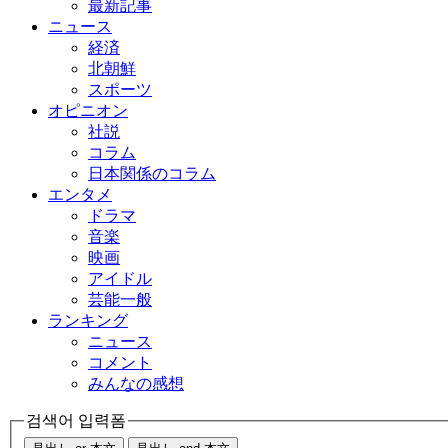
最新記事
ニュース
経済
北朝鮮
スポーツ
オピニオン
社説
コラム
日本関係のコラム
エンタメ
ドラマ
音楽
映画
アイドル
芸能一般
ランキング
ニュース
コメント
みんなの感想
검색어 입력폼