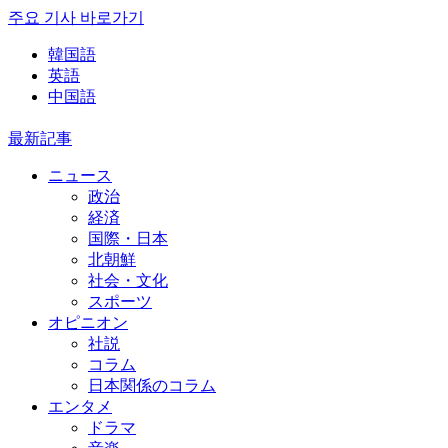
주요 기사 바로가기
韓国語
英語
中国語
最新記事
ニュース
政治
経済
国際・日本
北朝鮮
社会・文化
スポーツ
オピニオン
社説
コラム
日本関係のコラム
エンタメ
ドラマ