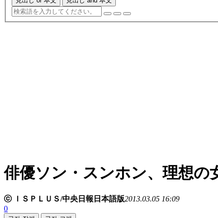
見出し or 本文
見出し and 本文
俳優ソン・スンホン、理想の
ⓒ ＩＳＰＬＵＳ/中央日報日本語版
2013.03.05 16:09
0