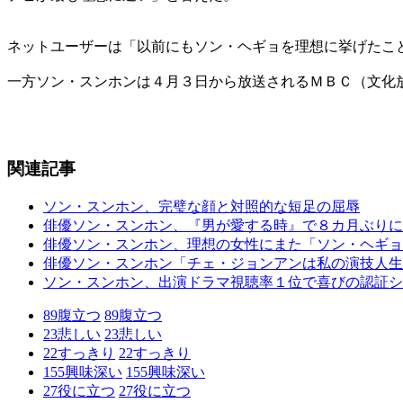
ネットユーザーは「以前にもソン・ヘギョを理想に挙げたこ
一方ソン・スンホンは４月３日から放送されるＭＢＣ（文化
関連記事
ソン・スンホン、完璧な顔と対照的な短足の屈辱
俳優ソン・スンホン、『男が愛する時』で８カ月ぶりに
俳優ソン・スンホン、理想の女性にまた「ソン・ヘギョ
俳優ソン・スンホン「チェ・ジョンアンは私の演技人生
ソン・スンホン、出演ドラマ視聴率１位で喜びの認証シ
89
腹立つ
89
腹立つ
23
悲しい
23
悲しい
22
すっきり
22
すっきり
155
興味深い
155
興味深い
27
役に立つ
27
役に立つ