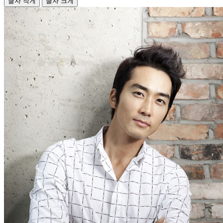
글자 작게
글자 크게