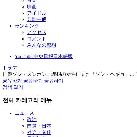
音楽
映画
アイドル
芸能一般
ランキング
アクセス
コメント
みんなの感想
YouTube 中央日報日本語版
ドラマ
俳優ソン・スンホン、理想の女性にまた「ソン・ヘギョ」…“
공유하기
공유하기
공유하기
검색 열기
전체 카테고리 메뉴
ニュース
政治
国際・日本
社会・文化