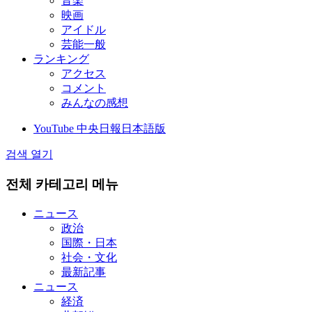
音楽
映画
アイドル
芸能一般
ランキング
アクセス
コメント
みんなの感想
YouTube 中央日報日本語版
검색 열기
전체 카테고리 메뉴
ニュース
政治
国際・日本
社会・文化
最新記事
ニュース
経済