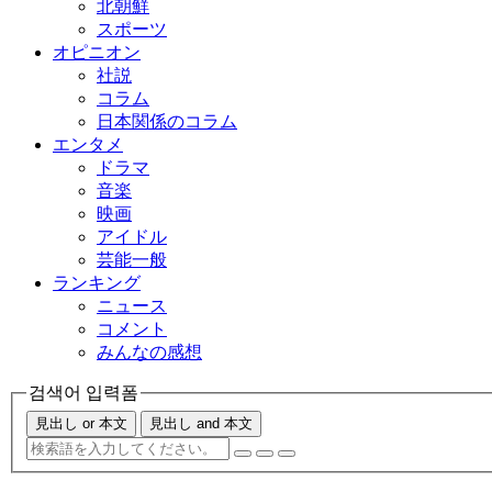
北朝鮮
スポーツ
オピニオン
社説
コラム
日本関係のコラム
エンタメ
ドラマ
音楽
映画
アイドル
芸能一般
ランキング
ニュース
コメント
みんなの感想
검색어 입력폼
見出し or 本文
見出し and 本文