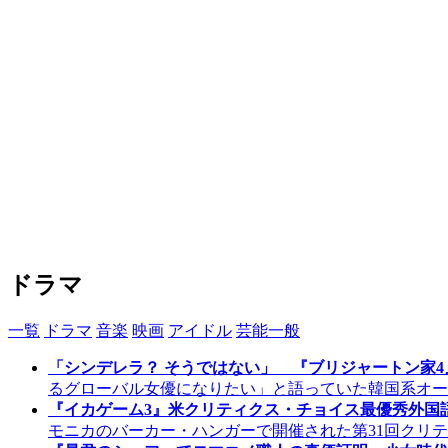
ドラマ
一覧
ドラマ
音楽
映画
アイドル
芸能一般
「シンデレラ？ そうではない」 『ブリジャートン家
るグローバル女優になりたい」と語っていた韓国系オース
『イカゲーム3』米クリティクス・チョイス最優秀外国
モニカのバーカー・ハンガーで開催された第31回クリ