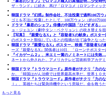
『暴君のシェフ』でロマコメ職人の真価証明…少女時代
ザ・ランド』に続き、再び「ロマコメ（ロマンティック
韓国ドラマ『幻惑』制作会社、不法投棄で過料100万ウ
ゴミを不法に投棄したとして、100万ウォン（約10万6
ドラマ『暴君のシェフ』俳優の中国語「ひどすぎる」…
ョ・ジェユン（劇中タン・ベクリョン）の吹き替えを担
【写真】 『親愛なるX』と『容疑者Xの献身』ポスター
のポスターと類似しているとの指摘が出て論争となった
韓国ドラマ『親愛なるX』ポスター、映画『容疑者Xの
ーズ『親愛なるX』関係者は10日、「ローンチポスタ
『イカゲーム２』、米エミー賞のノミネートには失敗…
ネートから外された。アメリカテレビ芸術科学アカデミ
韓国ドラマ『トラウマコード』原作者がチクリ「力のな
か。「韓国はがん治療では世界最高水準だ。世界１０大
韓国ドラマ『トラウマコード』原作者がチクリ「力のな
ｌ』、英雄たちは緊急待機中という意味だ。命を救うた
もっと見る