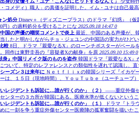
出身の女優イム・ユナ「こんなにヒットするなんて」
少女時代
・コメディ）職人」の真価を証明した。イム・ユナは自己最高視
ォン処分
Disney＋（ディズニープラス）のドラマ『幻惑』
000円）の過料処分を受けることにな
2025.09.18 14:47
0
中国の声優の嘲笑コメントで炎上
最近、中国のある声優が、韓
当したと明かしながらチョ・ジェユンの中国語の実力がひどい
比較
8日、ドラマ『親愛なるX』のローンチポスターがベール
。同作は東野圭吾の『容疑者Xの献身』を原
2025.09.10 15:49
0
献身』中国リメイク版のものを盗作
韓国ドラマ『親愛なるX』が
ーについて、特定のレファレンスとの類似性を遅れて認識し、直
シーズン３は来年に
Ｎｅｔｆｌｉｘの韓国シリーズ『イカゲ
ーは、１５日（現地時間）、ＹｏｕＴｕｂｅ（ユーチューブ）
いレジデントも訴訟に…誰が行くのか」（２）
――重症外傷
センターの３カ所が韓国にある。医療水準が低くないというこ
いレジデントも訴訟に…誰が行くのか」（１）
ドラマ『トラ
めに一刻を争う重症外傷センター医療陣の孤軍奮闘を描いたこ