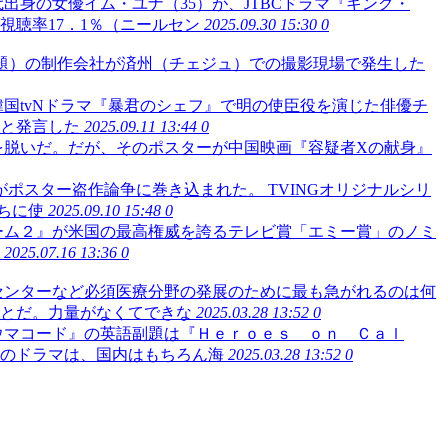
出身の女優イム・ユナ（35）が、JTBCドラマ『キング・
聴率17．1％（ニールセン
2025.09.30 15:30
0
（仮題）の制作会社が済州（チェジュ）での撮影現場で発生した
国tvNドラマ『暴君のシェフ』で明の使臣役を演じた俳優チ
と発言した
2025.09.11 13:44
0
を脱いだ。だが、そのポスターが中国映画『容疑者Xの献身』
ポスター盗作論争に巻き込まれた。 TVINGオリジナルシリ
ちに使
2025.09.10 15:48
0
ーム２』が米国の最高権威を誇るテレビ賞「エミー賞」のノミ
2025.07.16 13:36
0
センターなど必須医療分野の発展のために最も急がれるのは何
とだ。力量がなくてできな
2025.03.28 13:52
0
ウマコード』の英語副題は『Ｈｅｒｏｅｓ ｏｎ Ｃａｌ
のドラマは、国内はもちろん海
2025.03.28 13:52
0