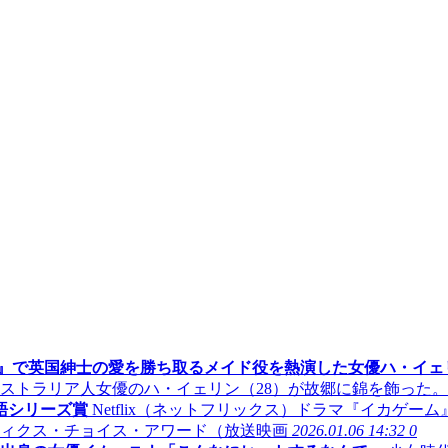
4』で英国紳士の愛を勝ち取るメイド役を熱演した女優ハ・イェ
トラリア人女優のハ・イェリン（28）が故郷に錦を飾った。Net
語シリーズ賞
Netflix（ネットフリックス）ドラマ『イカゲ
ティクス・チョイス・アワード（放送映画
2026.01.06 14:32
0