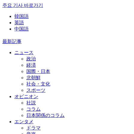
주요 기사 바로가기
韓国語
英語
中国語
最新記事
ニュース
政治
経済
国際・日本
北朝鮮
社会・文化
スポーツ
オピニオン
社説
コラム
日本関係のコラム
エンタメ
ドラマ