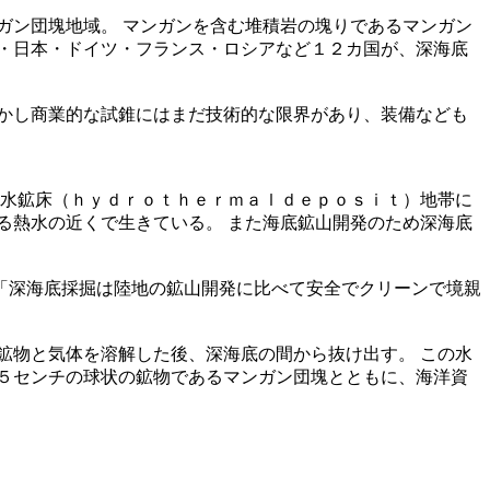
ガン団塊地域。 マンガンを含む堆積岩の塊りであるマンガン
・日本・ドイツ・フランス・ロシアなど１２カ国が、深海底
かし商業的な試錐にはまだ技術的な限界があり、装備なども
熱水鉱床（ｈｙｄｒｏｔｈｅｒｍａｌｄｅｐｏｓｉｔ）地帯に
る熱水の近くで生きている。 また海底鉱山開発のため深海底
「深海底採掘は陸地の鉱山開発に比べて安全でクリーンで境親
鉱物と気体を溶解した後、深海底の間から抜け出す。 この水
５センチの球状の鉱物であるマンガン団塊とともに、海洋資