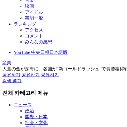
音楽
映画
アイドル
芸能一般
ランキング
アクセス
コメント
みんなの感想
YouTube 中央日報日本語版
産業
大量の金が深海に…各国が“新ゴールドラッシュ”で資源獲得
공유하기
공유하기
공유하기
검색 열기
전체 카테고리 메뉴
ニュース
政治
国際・日本
社会・文化