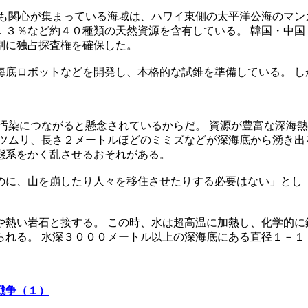
も関心が集まっている海域は、ハワイ東側の太平洋公海のマン
．３％など約４０種類の天然資源を含有している。 韓国・中国
別に独占探査権を確保した。
海底ロボットなどを開発し、本格的な試錐を準備している。 し
汚染につながると懸念されているからだ。 資源が豊富な深海
ツムリ、長さ２メートルほどのミミズなどが深海底から湧き出
態系をかく乱させるおそれがある。
のに、山を崩したり人々を移住させたりする必要はない」とし
熱い岩石と接する。 この時、水は超高温に加熱し、化学的に
られる。 水深３０００メートル以上の深海底にある直径１－１
戦争（１）