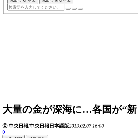
見出し or 本文
見出し and 本文
大量の金が深海に…各国が“新
ⓒ 中央日報/中央日報日本語版
2013.02.07 16:00
0