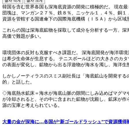
글자 작게
글자 크게
韓国を含む世界各国も深海底資源の開発に積極的だ。 現在最
団塊は、マンガン２７％、鉄８％、ニッケル１．４％、銅１
資源を管轄する国連傘下の国際海底機構（ＩＳＡ）から区域
これらの国は深海底鉱物を採取して成分を分析する一方、深
高価で難題が多い。
環境団体の反対も克服すべき課題だ。 深海底開発が海洋環境
は希少生命体が生息する。 テニスボールほどの大きさのカタ
の表面が変化し、鉱物から出る浮遊物が海水を濁し、海洋生
しかしノーティラスのスミス副社長は「海底鉱山を開発する
的」と話した。
◇海底熱水鉱床＝海水が海底山脈の隙間にしみ込めばマグマや
が冷却されると、その中に含まれた鉱物が沈殿し、鉱床が作
源の宝庫と考えられている。
大量の金が深海に…各国が“新ゴールドラッシュ”で資源獲得