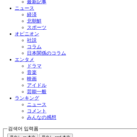
最新記事
ニュース
経済
北朝鮮
スポーツ
オピニオン
社説
コラム
日本関係のコラム
エンタメ
ドラマ
音楽
映画
アイドル
芸能一般
ランキング
ニュース
コメント
みんなの感想
검색어 입력폼