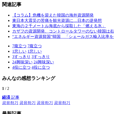
関連記事
【コラム】危機を迎えた韓国の海外資源開発
東日本大震災の苦痛を観光資源に…日本の逆発想
東海の２千メートル海底から採取した「燃える氷」
カザフの資源開発、コントロールタワーのない韓国は右
“エネルギー資源貧国”韓国 「シェールガス輸入比率
7
腹立つ
7
腹立つ
1
悲しい
1
悲しい
3
すっきり
3
すっきり
24
興味深い
24
興味深い
4
役に立つ
4
役に立つ
みんなの感想ランキング
1
/ 2
経済
記事
공유하기
공유하기
공유하기
공유하기
最新記事