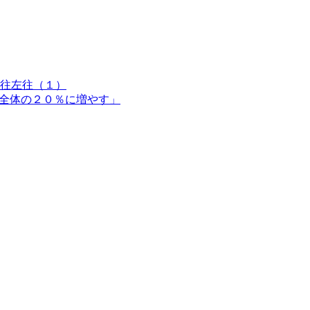
往左往（１）
を全体の２０％に増やす」