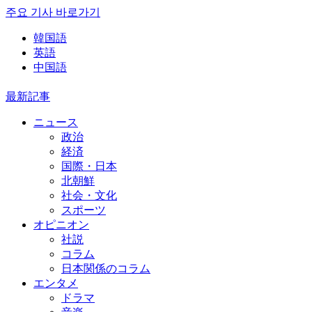
주요 기사 바로가기
韓国語
英語
中国語
最新記事
ニュース
政治
経済
国際・日本
北朝鮮
社会・文化
スポーツ
オピニオン
社説
コラム
日本関係のコラム
エンタメ
ドラマ