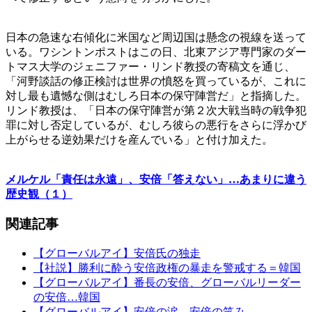
日本の急速な右傾化に米国など周辺国は懸念の視線を送って
いる。ワシントンポストはこの日、北東アジア専門家のダー
トマス大学のジェニファー・リンド教授の寄稿文を通じ、
「河野談話の修正検討は世界の憤怒を買っているが、これに
対し最も遺憾な側はむしろ日本の保守陣営だ」と指摘した。
リンド教授は、「日本の保守陣営が第２次大戦当時の戦争犯
罪に対し否定しているが、むしろ彼らの悪行をさらに浮かび
上がらせる逆効果だけを産んでいる」と付け加えた。
メルケル「責任は永遠」、安倍「答えない」…あまりに違う
歴史観（１）
関連記事
【グローバルアイ】安倍氏の独走
【社説】勝利に酔う安倍政権の暴走を警戒する＝韓国
【グローバルアイ】番長の安倍、グローバルリーダー
の安倍…韓国
【グローバルアイ】安倍の涙、安倍の笑み