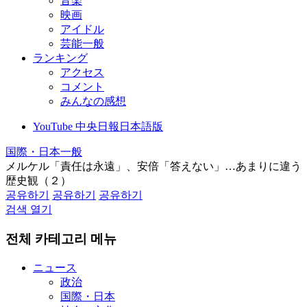
音楽
映画
アイドル
芸能一般
ランキング
アクセス
コメント
みんなの感想
YouTube 中央日報日本語版
国際・日本一般
メルケル「責任は永遠」、安倍「答えない」…あまりに違う
歴史観（２）
공유하기
공유하기
공유하기
검색 열기
전체 카테고리 메뉴
ニュース
政治
国際・日本