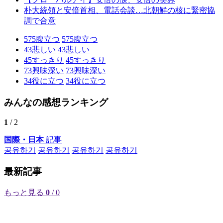
朴大統領と安倍首相、電話会談…北朝鮮の核に緊密協
調で合意
575
腹立つ
575
腹立つ
43
悲しい
43
悲しい
45
すっきり
45
すっきり
73
興味深い
73
興味深い
34
役に立つ
34
役に立つ
みんなの感想ランキング
1
/ 2
国際・日本
記事
공유하기
공유하기
공유하기
공유하기
最新記事
もっと見る
0
/ 0