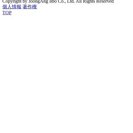
Copyright by JoongAng Ilbo Co., Ltd. All Rights Reserved
個人情報
著作権
TOP