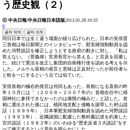
う歴史観（２）
ⓒ 中央日報/中央日報日本語版
2013.01.28 10:35
0
글자 작게
글자 크게
同日日本では全く違う場面が繰り広げられた。日本の安倍晋
三首相は毎日新聞とのインタビューで、慰安婦強制動員を認
めた河野談話を修正しようとする政府の動きに対し、「私は
答えない。（菅義偉）官房長官から答える」と言及を回避し
た。続けて憲法を改正し集団的自衛権行使を認める考えを示
した。メルケル首相の発言と意味は正反対だったが前任者ら
と軌を一にするという点では似ていた。
安倍首相の極右的発言は何回もあった。首相になる直前の昨
年１０月には「（２００６～２００７年の）首相在任中に靖
国神社に参拝できなかったのは痛恨の極みだ」と話した。首
相に選出された後には、植民地支配と侵略を謝罪した村山談
話（１９９５年）、日本軍慰安婦強制動員を認めた河野談話
（１９９３年）、近隣諸国に配慮した教科書記述を約束した
宮沢談話（１９８２年）のいわゆる“歴史反省３大談話”をす
べて修正するという意向を明らかにした。