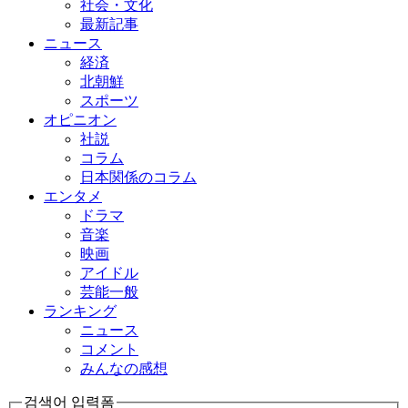
社会・文化
最新記事
ニュース
経済
北朝鮮
スポーツ
オピニオン
社説
コラム
日本関係のコラム
エンタメ
ドラマ
音楽
映画
アイドル
芸能一般
ランキング
ニュース
コメント
みんなの感想
검색어 입력폼