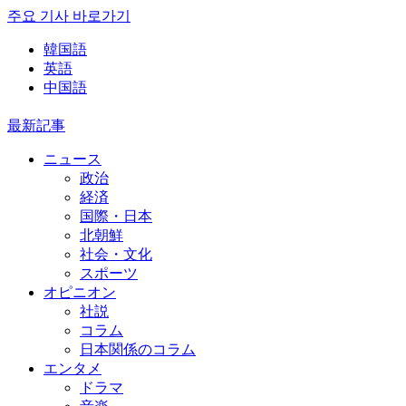
주요 기사 바로가기
韓国語
英語
中国語
最新記事
ニュース
政治
経済
国際・日本
北朝鮮
社会・文化
スポーツ
オピニオン
社説
コラム
日本関係のコラム
エンタメ
ドラマ