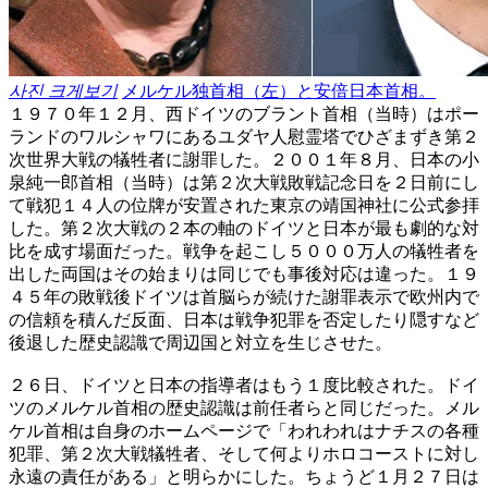
사진 크게보기
メルケル独首相（左）と安倍日本首相。
１９７０年１２月、西ドイツのブラント首相（当時）はポー
ランドのワルシャワにあるユダヤ人慰霊塔でひざまずき第２
次世界大戦の犠牲者に謝罪した。２００１年８月、日本の小
泉純一郎首相（当時）は第２次大戦敗戦記念日を２日前にし
て戦犯１４人の位牌が安置された東京の靖国神社に公式参拝
した。第２次大戦の２本の軸のドイツと日本が最も劇的な対
比を成す場面だった。戦争を起こし５０００万人の犠牲者を
出した両国はその始まりは同じでも事後対応は違った。１９
４５年の敗戦後ドイツは首脳らが続けた謝罪表示で欧州内で
の信頼を積んだ反面、日本は戦争犯罪を否定したり隠すなど
後退した歴史認識で周辺国と対立を生じさせた。
２６日、ドイツと日本の指導者はもう１度比較された。ドイ
ツのメルケル首相の歴史認識は前任者らと同じだった。メル
ケル首相は自身のホームページで「われわれはナチスの各種
犯罪、第２次大戦犠牲者、そして何よりホロコーストに対し
永遠の責任がある」と明らかにした。ちょうど１月２７日は