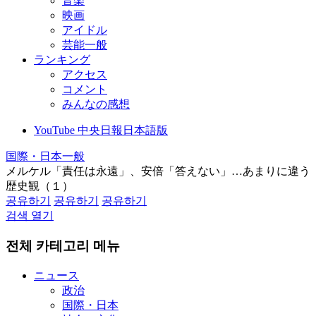
音楽
映画
アイドル
芸能一般
ランキング
アクセス
コメント
みんなの感想
YouTube 中央日報日本語版
国際・日本一般
メルケル「責任は永遠」、安倍「答えない」…あまりに違う
歴史観（１）
공유하기
공유하기
공유하기
검색 열기
전체 카테고리 메뉴
ニュース
政治
国際・日本