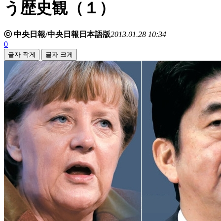
う歴史観（１）
ⓒ 中央日報/中央日報日本語版
2013.01.28 10:34
0
글자 작게
글자 크게