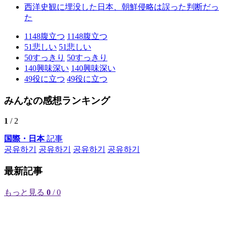
西洋史観に埋没した日本、朝鮮侵略は誤った判断だっ
た
1148
腹立つ
1148
腹立つ
51
悲しい
51
悲しい
50
すっきり
50
すっきり
140
興味深い
140
興味深い
49
役に立つ
49
役に立つ
みんなの感想ランキング
1
/ 2
国際・日本
記事
공유하기
공유하기
공유하기
공유하기
最新記事
もっと見る
0
/ 0