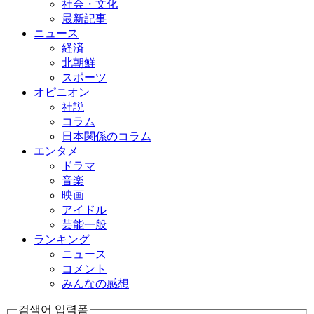
社会・文化
最新記事
ニュース
経済
北朝鮮
スポーツ
オピニオン
社説
コラム
日本関係のコラム
エンタメ
ドラマ
音楽
映画
アイドル
芸能一般
ランキング
ニュース
コメント
みんなの感想
검색어 입력폼