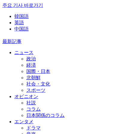
주요 기사 바로가기
韓国語
英語
中国語
最新記事
ニュース
政治
経済
国際・日本
北朝鮮
社会・文化
スポーツ
オピニオン
社説
コラム
日本関係のコラム
エンタメ
ドラマ