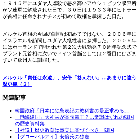
１９４５年にユダヤ人虐殺で悪名高いアウシュビッツ収容所
がソ連軍に解放された日で、３０日は１９３３年にヒトラー
が首相に任命されナチスが初めて政権を掌握した日だ。
メルケル首相の今回の謝罪は初めてではない。２００６年に
イスラエルを訪問しユダヤ人犠牲者に参拝した。２００９年
にはポーランドで開かれた第２次大戦勃発７０周年記念式で
ブラント元首相に次いでドイツ首脳としては２番目にひざま
ずいて欧州人に謝罪した。
メルケル「責任は永遠」、安倍「答えない」…あまりに違う
歴史観（２）
関連記事
韓国政府「日本に独島表記の教科書の是正求める」
「渤海建国」大祚栄が高句麗王？…常識はずれの韓国
の歴史資料集
【社説】歴史教育は事実に基づくべき＝韓国
【グローバルアイ】安倍氏の独走