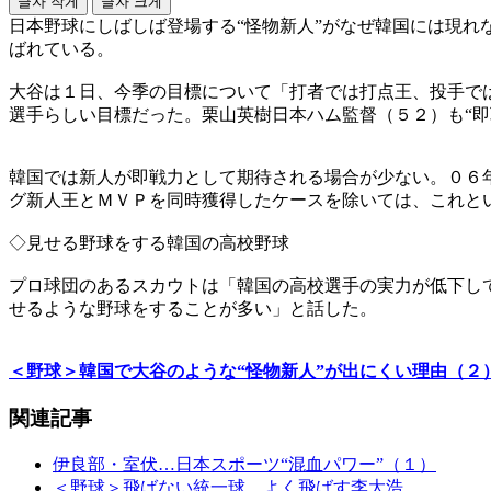
글자 작게
글자 크게
日本野球にしばしば登場する“怪物新人”がなぜ韓国には現れ
ばれている。
大谷は１日、今季の目標について「打者では打点王、投手で
選手らしい目標だった。栗山英樹日本ハム監督（５２）も“
韓国では新人が即戦力として期待される場合が少ない。０６
グ新人王とＭＶＰを同時獲得したケースを除いては、これと
◇見せる野球をする韓国の高校野球
プロ球団のあるスカウトは「韓国の高校選手の実力が低下し
せるような野球をすることが多い」と話した。
＜野球＞韓国で大谷のような“怪物新人”が出にくい理由（２
関連記事
伊良部・室伏…日本スポーツ“混血パワー”（１）
＜野球＞飛ばない統一球、よく飛ばす李大浩