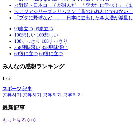
＜野球＞日本コーチが叫んだ 「李大浩に学べ！」（１
＜アジアシリーズ＞サムスン「昔のわれわれではない、
「ブタに野球など…」 日本に進出した李大浩が減量し
99
腹立つ
99
腹立つ
100
悲しい
100
悲しい
108
すっきり
108
すっきり
358
興味深い
358
興味深い
69
役に立つ
69
役に立つ
みんなの感想ランキング
1
/ 2
スポーツ
記事
공유하기
공유하기
공유하기
공유하기
最新記事
もっと見る
0
/ 0