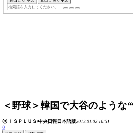
見出し or 本文
見出し and 本文
＜野球＞韓国で大谷のような“
ⓒ ＩＳＰＬＵＳ/中央日報日本語版
2013.01.02 16:51
0