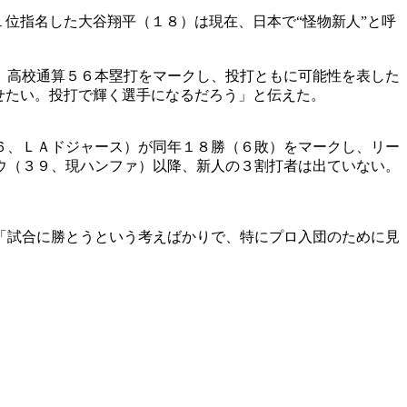
位指名した大谷翔平（１８）は現在、日本で“怪物新人”と呼
、高校通算５６本塁打をマークし、投打ともに可能性を表した
せたい。投打で輝く選手になるだろう」と伝えた。
６、ＬＡドジャース）が同年１８勝（６敗）をマークし、リー
ウ（３９、現ハンファ）以降、新人の３割打者は出ていない。
「試合に勝とうという考えばかりで、特にプロ入団のために見