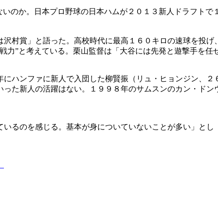
ないのか。日本プロ野球の日本ハムが２０１３新人ドラフトで１
は沢村賞」と語った。高校時代に最高１６０キロの速球を投げ
即戦力”と考えている。栗山監督は「大谷には先発と遊撃手を任
年にハンファに新人で入団した柳賢振（リュ・ヒョンジン、２
いった新人の活躍はない。１９９８年のサムスンのカン・ドン
ているのを感じる。基本が身についていないことが多い」とし
）