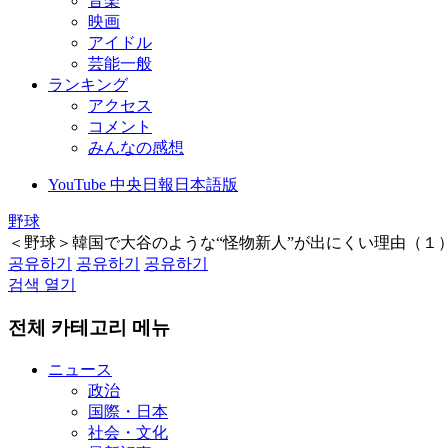
音楽
映画
アイドル
芸能一般
ランキング
アクセス
コメント
みんなの感想
YouTube 中央日報日本語版
野球
＜野球＞韓国で大谷のような“怪物新人”が出にくい理由（１
공유하기
공유하기
공유하기
검색 열기
전체 카테고리 메뉴
ニュース
政治
国際・日本
社会・文化