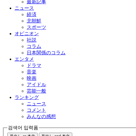
最新記事
ニュース
経済
北朝鮮
スポーツ
オピニオン
社説
コラム
日本関係のコラム
エンタメ
ドラマ
音楽
映画
アイドル
芸能一般
ランキング
ニュース
コメント
みんなの感想
검색어 입력폼