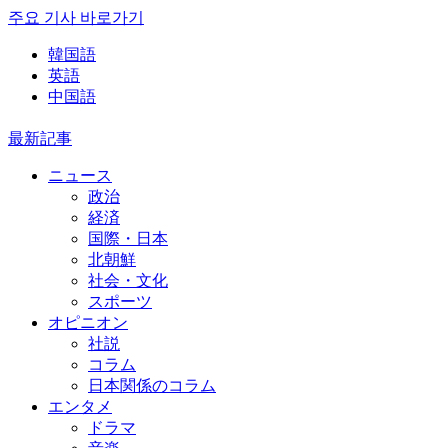
주요 기사 바로가기
韓国語
英語
中国語
最新記事
ニュース
政治
経済
国際・日本
北朝鮮
社会・文化
スポーツ
オピニオン
社説
コラム
日本関係のコラム
エンタメ
ドラマ