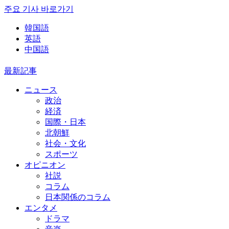
주요 기사 바로가기
韓国語
英語
中国語
最新記事
ニュース
政治
経済
国際・日本
北朝鮮
社会・文化
スポーツ
オピニオン
社説
コラム
日本関係のコラム
エンタメ
ドラマ