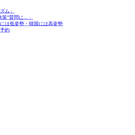
ズム」
決策”質問に…」
には低姿勢・韓国には高姿勢
予約