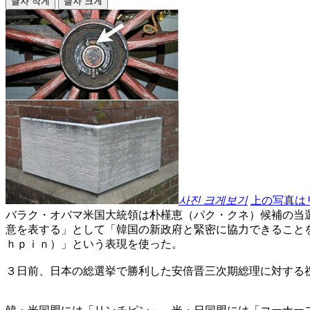
글자 작게
글자 크게
사진 크게보기
上の写真は
バラク・オバマ米国大統領は朴槿恵（パク・クネ）候補の当
意を表する」として「韓国の新政府と緊密に協力できること
ｈｐｉｎ）」という表現を使った。
３日前、日本の総選挙で勝利した安倍晋三次期総理に対する