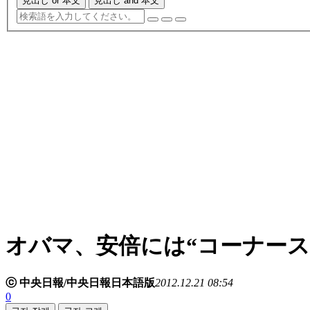
見出し or 本文
見出し and 本文
オバマ、安倍には“コーナース
ⓒ 中央日報/中央日報日本語版
2012.12.21 08:54
0