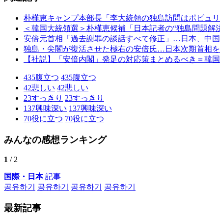
朴槿恵キャンプ本部長「李大統領の独島訪問はポピュリ
＜韓国大統領選＞朴槿恵候補「日本記者の“独島問題解
安倍元首相「過去謝罪の談話すべて修正」…日本、中国
独島・尖閣が復活させた極右の安倍氏…日本次期首相を
【社説】「安倍内閣」発足の対応策まとめるべき＝韓国
435
腹立つ
435
腹立つ
42
悲しい
42
悲しい
23
すっきり
23
すっきり
137
興味深い
137
興味深い
70
役に立つ
70
役に立つ
みんなの感想ランキング
1
/ 2
国際・日本
記事
공유하기
공유하기
공유하기
공유하기
最新記事