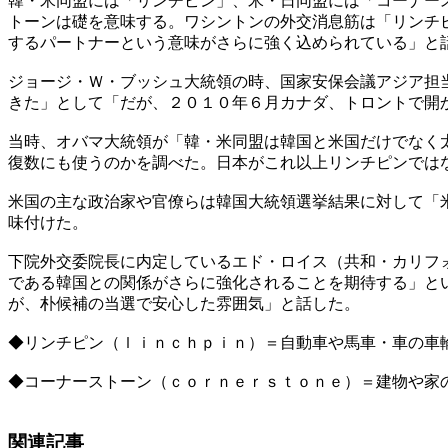
韓・米同盟には「リンチピン」、米・日同盟には「コーナー
トーンは礎を意味する。ワシントンの外交消息筋は「リンチ
するパートナーという意味がさらに強く込められている」と
ジョージ・Ｗ・ブッシュ大統領の時、国家安保会議アジア担
きた」として「だが、２０１０年６月カナダ、トロントで開
当時、オバマ大統領が「韓・米同盟は韓国と米国だけでなく
復数にも使うのかを調べた。日本がこれ以上リンチピンでは
米国の主な政治家や官僚らは韓国大統領選挙結果に対して「
味付けた。
下院外交委院長に内定しているエド・ロイス（共和・カリフ
である韓国との関係がさらに強化されることを期待する」と
が、朴候補の当選で安心した雰囲気」と話した。
◆リンチピン（ｌｉｎｃｈｐｉｎ）＝自動車や馬車・車の車
◆コーナーストーン（ｃｏｒｎｅｒｓｔｏｎｅ）＝建物や家
関連記事