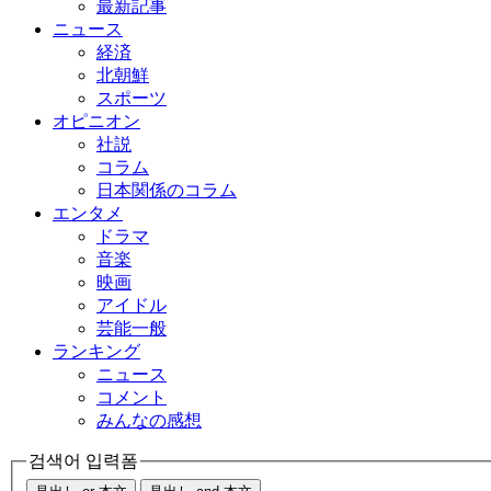
最新記事
ニュース
経済
北朝鮮
スポーツ
オピニオン
社説
コラム
日本関係のコラム
エンタメ
ドラマ
音楽
映画
アイドル
芸能一般
ランキング
ニュース
コメント
みんなの感想
검색어 입력폼