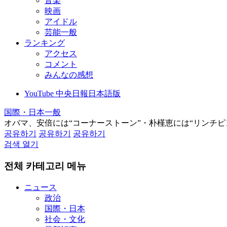
音楽
映画
アイドル
芸能一般
ランキング
アクセス
コメント
みんなの感想
YouTube 中央日報日本語版
国際・日本一般
オバマ、安倍には“コーナーストーン”・朴槿恵には“リンチピ
공유하기
공유하기
공유하기
검색 열기
전체 카테고리 메뉴
ニュース
政治
国際・日本
社会・文化