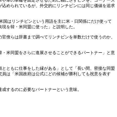
車や車の車輪を固定させるために軸にさすピンを、コーナース
が込められているが、外交的にリンチピンには同じ価値を追求
米国はリンチピンという用語を主に米・日関係にだけ使って
表現を韓・米同盟に使った」と説明した。
の官僚らは辞書まで調べてリンチピンを単数だけで使うのか、
韓・米同盟をさらに進展させることができるパートナー」と意
領とともに仕事をした縁がある」として「長い間、密接な同盟
究員は「米国政府は公式にどの候補が勝利しても祝意を表す
達成するのに必要なパートナーという意味。