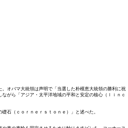
た。オバマ大統領は声明で「当選した朴槿恵大統領の勝利に祝
しながら「アジア・太平洋地域の平和と安定の核心（ｌｉｎｃ
の礎石（ｃｏｒｎｅｒｓｔｏｎｅ）」と述べた。