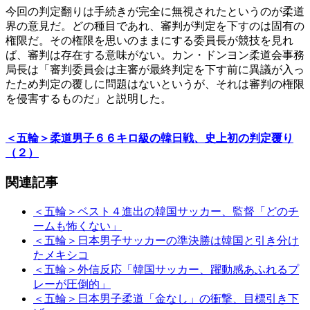
今回の判定翻りは手続きが完全に無視されたというのが柔道
界の意見だ。どの種目であれ、審判が判定を下すのは固有の
権限だ。その権限を思いのままにする委員長が競技を見れ
ば、審判は存在する意味がない。カン・ドンヨン柔道会事務
局長は「審判委員会は主審が最終判定を下す前に異議が入っ
たため判定の覆しに問題はないというが、それは審判の権限
を侵害するものだ」と説明した。
＜五輪＞柔道男子６６キロ級の韓日戦、史上初の判定覆り
（２）
関連記事
＜五輪＞ベスト４進出の韓国サッカー、監督「どのチ
ームも怖くない」
＜五輪＞日本男子サッカーの準決勝は韓国と引き分け
たメキシコ
＜五輪＞外信反応「韓国サッカー、躍動感あふれるプ
レーが圧倒的」
＜五輪＞日本男子柔道「金なし」の衝撃、目標引き下