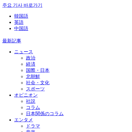
주요 기사 바로가기
韓国語
英語
中国語
最新記事
ニュース
政治
経済
国際・日本
北朝鮮
社会・文化
スポーツ
オピニオン
社説
コラム
日本関係のコラム
エンタメ
ドラマ