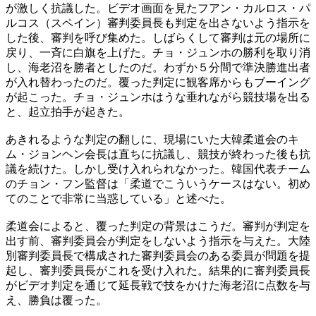
が激しく抗議した。ビデオ画面を見たフアン・カルロス・パ
ルコス（スペイン）審判委員長も判定を出さないよう指示を
した後、審判を呼び集めた。しばらくして審判は元の場所に
戻り、一斉に白旗を上げた。チョ・ジュンホの勝利を取り消
し、海老沼を勝者としたのだ。わずか５分間で準決勝進出者
が入れ替わったのだ。覆った判定に観客席からもブーイング
が起こった。チョ・ジュンホはうな垂れながら競技場を出る
と、起立拍手が起きた。
あきれるような判定の翻しに、現場にいた大韓柔道会のキ
ム・ジョンヘン会長は直ちに抗議し、競技が終わった後も抗
議を続けた。しかし受け入れられなかった。韓国代表チーム
のチョン・フン監督は「柔道でこういうケースはない。初め
てのことで非常に当惑している」と述べた。
柔道会によると、覆った判定の背景はこうだ。審判が判定を
出す前、審判委員会が判定をしないよう指示を与えた。大陸
別審判委員長で構成された審判委員会のある委員が問題を提
起し、審判委員長がこれを受け入れた。結果的に審判委員長
がビデオ判定を通じて延長戦で技をかけた海老沼に点数を与
え、勝負は覆った。