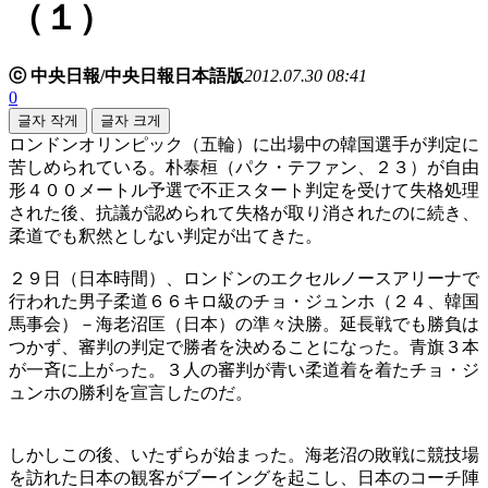
（１）
ⓒ 中央日報/中央日報日本語版
2012.07.30 08:41
0
글자 작게
글자 크게
ロンドンオリンピック（五輪）に出場中の韓国選手が判定に
苦しめられている。朴泰桓（パク・テファン、２３）が自由
形４００メートル予選で不正スタート判定を受けて失格処理
された後、抗議が認められて失格が取り消されたのに続き、
柔道でも釈然としない判定が出てきた。
２９日（日本時間）、ロンドンのエクセルノースアリーナで
行われた男子柔道６６キロ級のチョ・ジュンホ（２４、韓国
馬事会）－海老沼匡（日本）の準々決勝。延長戦でも勝負は
つかず、審判の判定で勝者を決めることになった。青旗３本
が一斉に上がった。３人の審判が青い柔道着を着たチョ・ジ
ュンホの勝利を宣言したのだ。
しかしこの後、いたずらが始まった。海老沼の敗戦に競技場
を訪れた日本の観客がブーイングを起こし、日本のコーチ陣