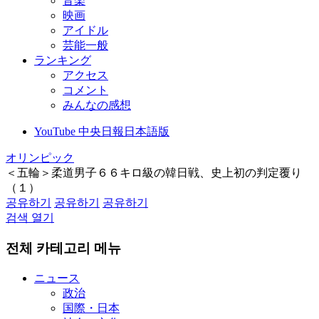
音楽
映画
アイドル
芸能一般
ランキング
アクセス
コメント
みんなの感想
YouTube 中央日報日本語版
オリンピック
＜五輪＞柔道男子６６キロ級の韓日戦、史上初の判定覆り
（１）
공유하기
공유하기
공유하기
검색 열기
전체 카테고리 메뉴
ニュース
政治
国際・日本