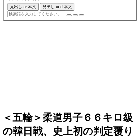
見出し or 本文
見出し and 本文
＜五輪＞柔道男子６６キロ級
の韓日戦、史上初の判定覆り