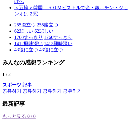
げへ
＜五輪＞韓国、５０Ｍピストルで金・銀…チン・ジョ
ンオは２冠
255
腹立つ
255
腹立つ
62
悲しい
62
悲しい
1760
すっきり
1760
すっきり
1412
興味深い
1412
興味深い
43
役に立つ
43
役に立つ
みんなの感想ランキング
1
/ 2
スポーツ
記事
공유하기
공유하기
공유하기
공유하기
最新記事
もっと見る
0
/ 0