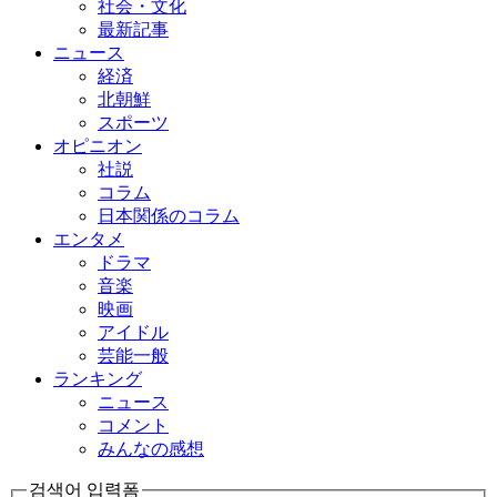
社会・文化
最新記事
ニュース
経済
北朝鮮
スポーツ
オピニオン
社説
コラム
日本関係のコラム
エンタメ
ドラマ
音楽
映画
アイドル
芸能一般
ランキング
ニュース
コメント
みんなの感想
검색어 입력폼