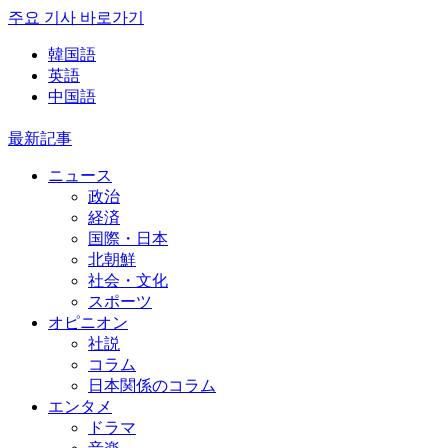
주요 기사 바로가기
韓国語
英語
中国語
最新記事
ニュース
政治
経済
国際・日本
北朝鮮
社会・文化
スポーツ
オピニオン
社説
コラム
日本関係のコラム
エンタメ
ドラマ