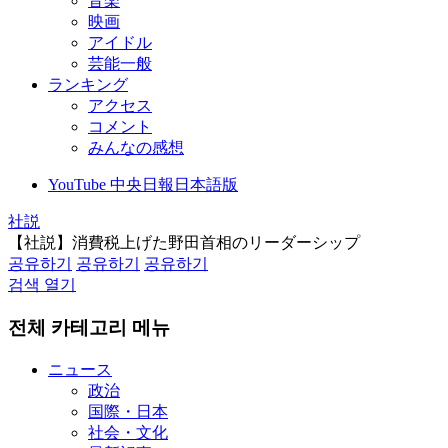
音楽
映画
アイドル
芸能一般
ランキング
アクセス
コメント
みんなの感想
YouTube 中央日報日本語版
社説
【社説】消費税上げた野田首相のリーダーシップ
공유하기
공유하기
공유하기
검색 열기
전체 카테고리 메뉴
ニュース
政治
国際・日本
社会・文化