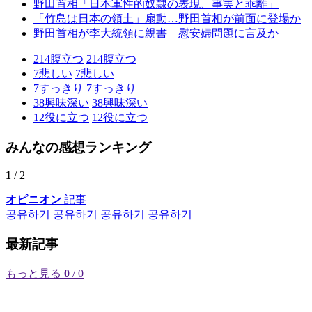
野田首相「日本軍性的奴隷の表現、事実と乖離」
「竹島は日本の領土」扇動…野田首相が前面に登場か
野田首相が李大統領に親書 慰安婦問題に言及か
214
腹立つ
214
腹立つ
7
悲しい
7
悲しい
7
すっきり
7
すっきり
38
興味深い
38
興味深い
12
役に立つ
12
役に立つ
みんなの感想ランキング
1
/ 2
オピニオン
記事
공유하기
공유하기
공유하기
공유하기
最新記事
もっと見る
0
/ 0