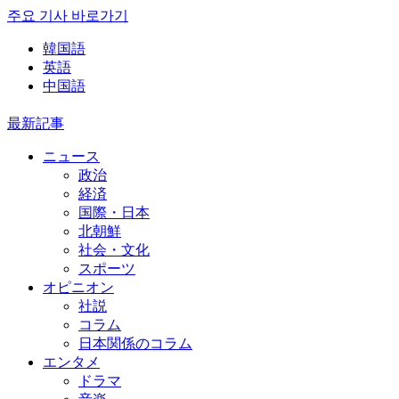
주요 기사 바로가기
韓国語
英語
中国語
最新記事
ニュース
政治
経済
国際・日本
北朝鮮
社会・文化
スポーツ
オピニオン
社説
コラム
日本関係のコラム
エンタメ
ドラマ