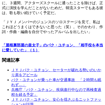
に、３週間、アクターズスクールに通ったことを除けば、正
式に演技を学んだことがないためだ。韓流スターでもある彼
は、歌も歌い続けていく予定だ。
「ＪＹＪ メンバーのジュンスのソロステージを見て、私は
これほどうまくはできないと思った（笑）。そのかわり、作
詞・作曲・編曲を自分でやったアルバムを出したい」
「屋根裏部屋の皇太子」のパク・ユチョン、「相手役を本当
に愛していた」（１）
関連記事
ＪＹＪパク・ユチョン、セーターが破れる勢いのいか
り肩をアピール
パク・ユチョンが乗った車が交通事故 「２時間も眠
れず…」
兵務庁「パク・ユチョン、疾病進行中なので再検査過
程を経る予定」
ＪＹＪパク・ユチョン、女心を揺さぶるニットファッ
ションが話題