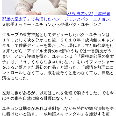
사진 크게보기
「屋根裏
部屋の皇太子」で共演したハン・ジミンとパク・ユチョン。
＃歌手ミッキー・ユチョンから俳優パク・ユチョンに
グループの東方神起としてデビューしたパク・ユチョンは、
ＪＹＪとして袂を分かった後、２０１０年「成均館スキャン
ダル」で俳優デビューを果たした。現代ドラマと時代劇を行
き来ながら「アイドル出身の俳優”のうちでは一番演技がう
まい」という評価を得た。ユチョンは「『屋根裏部屋の皇太
子』は、『うまくやらなきゃいけない』をいうプレッシャー
をふるい落とせた最初の作品」と語った。「感情を無理にコ
ントロールしなくても、涙を流そうと思わなくても、自然と
演技になった。
左頬に傷があるが、以前はこれを化粧で消そうした。でも今
はその傷も自然に映る俳優になりたい」。
ユチョンは機会があれば演劇をしながら発声や舞台演技を身
に着けたいと話す。「成均館スキャンダル」を撮影する前