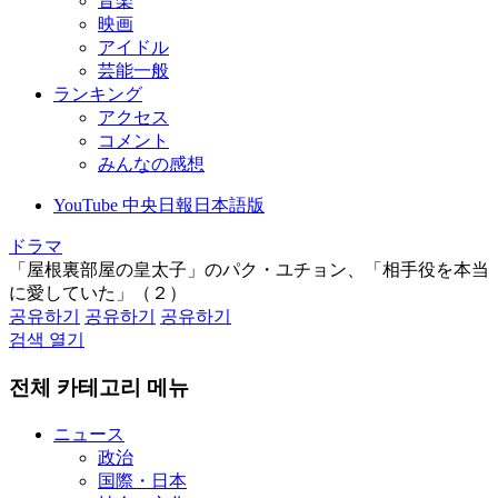
音楽
映画
アイドル
芸能一般
ランキング
アクセス
コメント
みんなの感想
YouTube 中央日報日本語版
ドラマ
「屋根裏部屋の皇太子」のパク・ユチョン、「相手役を本当
に愛していた」（２）
공유하기
공유하기
공유하기
검색 열기
전체 카테고리 메뉴
ニュース
政治
国際・日本