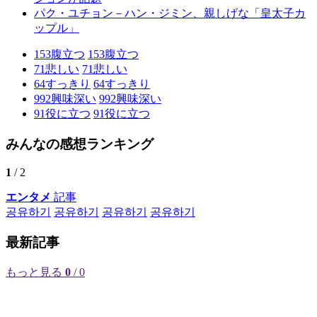
パク・ユチョン－ハン・ジミン、親しげな「皇太子カ
ップル」
153
腹立つ
153
腹立つ
71
悲しい
71
悲しい
64
すっきり
64
すっきり
992
興味深い
992
興味深い
91
役に立つ
91
役に立つ
みんなの感想ランキング
1
/ 2
エンタメ
記事
공유하기
공유하기
공유하기
공유하기
最新記事
もっと見る
0
/ 0