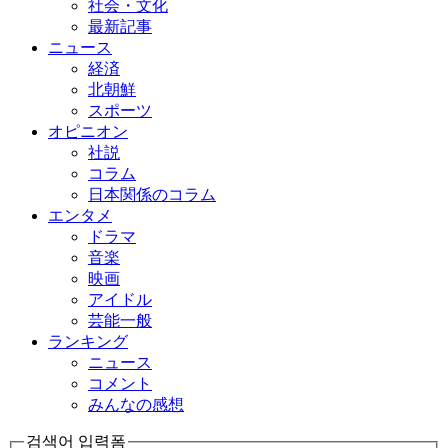
社会・文化
最新記事
ニュース
経済
北朝鮮
スポーツ
オピニオン
社説
コラム
日本関係のコラム
エンタメ
ドラマ
音楽
映画
アイドル
芸能一般
ランキング
ニュース
コメント
みんなの感想
검색어 입력폼