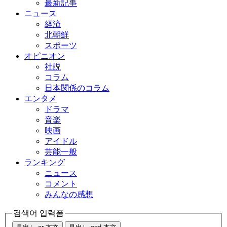
最新記事
ニュース
経済
北朝鮮
スポーツ
オピニオン
社説
コラム
日本関係のコラム
エンタメ
ドラマ
音楽
映画
アイドル
芸能一般
ランキング
ニュース
コメント
みんなの感想
검색어 입력폼