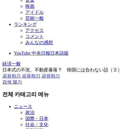
音楽
映画
アイドル
芸能一般
ランキング
アクセス
コメント
みんなの感想
YouTube 中央日報日本語版
経済一般
日本式の不況、不動産暴落？ 韓国には合わない話（２）
공유하기
공유하기
공유하기
검색 열기
전체 카테고리 메뉴
ニュース
政治
国際・日本
社会・文化