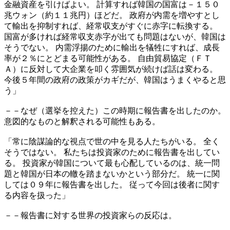
金融資産を引けばよい。 計算すれば韓国の国富は－１５０
兆ウォン（約１１兆円）ほどだ。 政府が内需を増やすとし
て輸出を抑制すれば、経常収支がすぐに赤字に転換する。
国富が多ければ経常収支赤字が出ても問題はないが、韓国は
そうでない。 内需浮揚のために輸出を犠牲にすれば、成長
率が２％にとどまる可能性がある。 自由貿易協定（ＦＴ
Ａ）に反対して大企業を叩く雰囲気が続けば話は変わる。
今後５年間の政府の政策がカギだが、韓国はうまくやると思
う」
－－なぜ（選挙を控えた）この時期に報告書を出したのか。
意図的なものと解釈される可能性もある。
「常に陰謀論的な視点で世の中を見る人たちがいる。 全く
そうではない。 私たちは投資家のために報告書を出してい
る。 投資家が韓国について最も心配しているのは、統一問
題と韓国が日本の轍を踏まないかという部分だ。 統一に関
しては０９年に報告書を出した。 従って今回は後者に関す
る内容を扱った」
－－報告書に対する世界の投資家らの反応は。