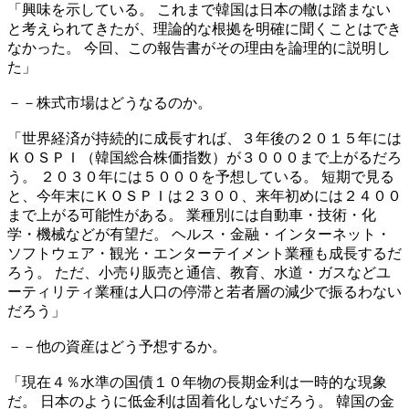
「興味を示している。 これまで韓国は日本の轍は踏まない
と考えられてきたが、理論的な根拠を明確に聞くことはでき
なかった。 今回、この報告書がその理由を論理的に説明し
た」
－－株式市場はどうなるのか。
「世界経済が持続的に成長すれば、３年後の２０１５年には
ＫＯＳＰＩ（韓国総合株価指数）が３０００まで上がるだろ
う。 ２０３０年には５０００を予想している。 短期で見る
と、今年末にＫＯＳＰＩは２３００、来年初めには２４００
まで上がる可能性がある。 業種別には自動車・技術・化
学・機械などが有望だ。 ヘルス・金融・インターネット・
ソフトウェア・観光・エンターテイメント業種も成長するだ
ろう。 ただ、小売り販売と通信、教育、水道・ガスなどユ
ーティリティ業種は人口の停滞と若者層の減少で振るわない
だろう」
－－他の資産はどう予想するか。
「現在４％水準の国債１０年物の長期金利は一時的な現象
だ。 日本のように低金利は固着化しないだろう。 韓国の金