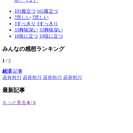
示」（２）
101
腹立つ
101
腹立つ
7
悲しい
7
悲しい
3
すっきり
3
すっきり
33
興味深い
33
興味深い
10
役に立つ
10
役に立つ
みんなの感想ランキング
1
/ 2
経済
記事
공유하기
공유하기
공유하기
공유하기
最新記事
もっと見る
0
/ 0