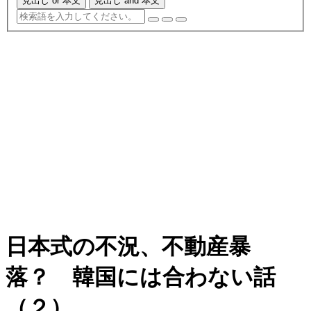
見出し or 本文
見出し and 本文
日本式の不況、不動産暴
落？ 韓国には合わない話
（２）