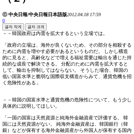
ⓒ 中央日報/中央日報日本語版
2012.04.18 17:59
0
글자 작게
글자 크게
－－韓国政府は内需を拡大するという立場では。
「政府の立場は、海外が良くないため、その部分を相殺する
ために内需を増やす必要があるというものだ。 しかし構造
的に見ると、高齢化などで増える福祉需要は輸出を通じた持
続的な成長で解決できる。 分配のために内需を拡大すると
して、輸出を抑制してはならない。 そうした場合、韓国の
低い国富水準と脆弱な国際収支構造からみて、通貨危機を招
く危険性がある」
－－韓国の国富水準と通貨危機の危険性について、もう少し
具体的に説明してほしい。
「一国の国富は天然資源と純海外金融資産で評価する。 韓
国には天然資源がない。 純海外金融資産は、韓国銀行（韓
銀）などが保有する海外金融資産から外国人が保有する国内