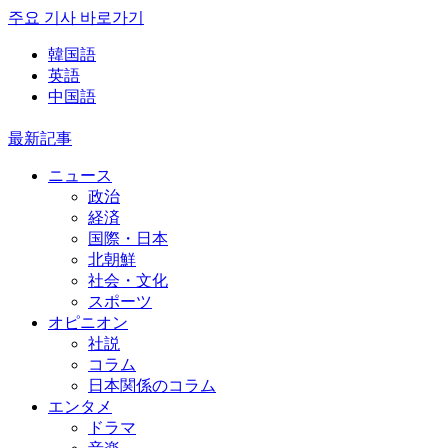
주요 기사 바로가기
韓国語
英語
中国語
最新記事
ニュース
政治
経済
国際・日本
北朝鮮
社会・文化
スポーツ
オピニオン
社説
コラム
日本関係のコラム
エンタメ
ドラマ