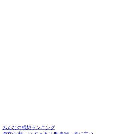
みんなの感想ランキング
腹立つ
悲しい
すっきり
興味深い
役に立つ