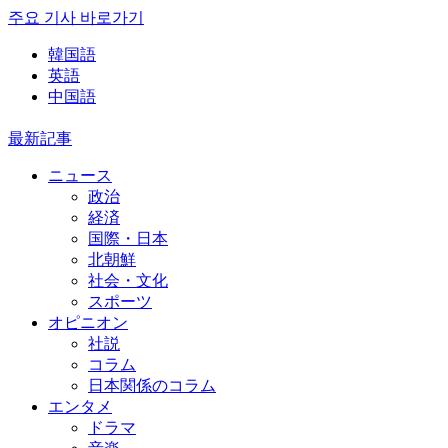
주요 기사 바로가기
韓国語
英語
中国語
最新記事
ニュース
政治
経済
国際・日本
北朝鮮
社会・文化
スポーツ
オピニオン
社説
コラム
日本関係のコラム
エンタメ
ドラマ