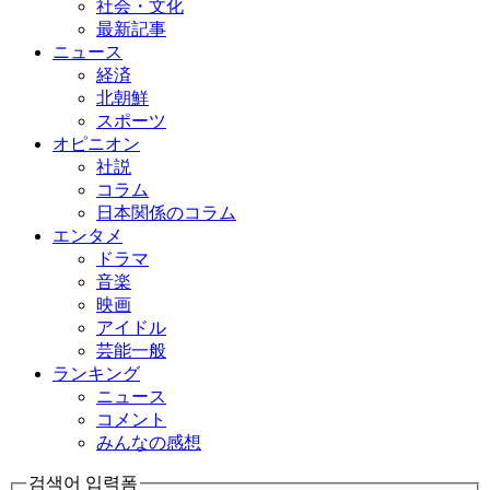
社会・文化
最新記事
ニュース
経済
北朝鮮
スポーツ
オピニオン
社説
コラム
日本関係のコラム
エンタメ
ドラマ
音楽
映画
アイドル
芸能一般
ランキング
ニュース
コメント
みんなの感想
검색어 입력폼