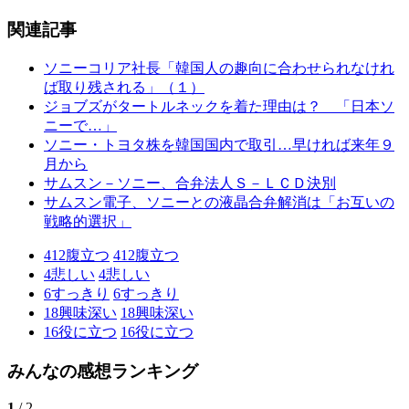
関連記事
ソニーコリア社長「韓国人の趣向に合わせられなけれ
ば取り残される」（１）
ジョブズがタートルネックを着た理由は？ 「日本ソ
ニーで…」
ソニー・トヨタ株を韓国国内で取引…早ければ来年９
月から
サムスン－ソニー、合弁法人Ｓ－ＬＣＤ決別
サムスン電子、ソニーとの液晶合弁解消は「お互いの
戦略的選択」
412
腹立つ
412
腹立つ
4
悲しい
4
悲しい
6
すっきり
6
すっきり
18
興味深い
18
興味深い
16
役に立つ
16
役に立つ
みんなの感想ランキング
1
/ 2