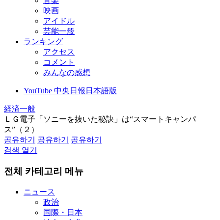
音楽
映画
アイドル
芸能一般
ランキング
アクセス
コメント
みんなの感想
YouTube 中央日報日本語版
経済一般
ＬＧ電子「ソニーを抜いた秘訣」は“スマートキャンパ
ス”（２）
공유하기
공유하기
공유하기
검색 열기
전체 카테고리 메뉴
ニュース
政治
国際・日本