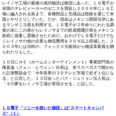
レイノサ工場の最後の成功秘訣は物流にあった。ＬＧ電子が
米国のテレビメーカーのゼニスを買収し２０００年にＬＧ工
場に編入される前まで、各種部品と完成品は陸路を通じて米
国とやりとりしていた。だが、現在はメキシコ西部沿岸にあ
るマンサニヨ港を利用する。ＬＧ電子が２年余りにわたる調
査の末にこの港からレイノサまでの鉄道開通計画をメキシコ
政府に提案し貫徹させたためだ。おかげでＬＧ電子だけでな
くレイノサの他の企業も物流費用を３０％以上節減した。２
００３年には当時の、フォックス大統領から物流革新賞を贈
られたりもした。
１０日にＨＥ（ホームエンターテインメント）事業部門長の
権喜遠（クォン・ヒウォン）社長は、米ラスベガスで開かれ
た記者懇談会で「今年世界の３Ｄテレビ市場で必ず１位にな
る」と公言した。１３日会ったパク・ジェリョン法人長は、
「その夢をレイノサ工場が実現させる」と話した。
ＬＧ電子「ソニーを抜いた秘訣」は“スマートキャンパ
ス”（１）