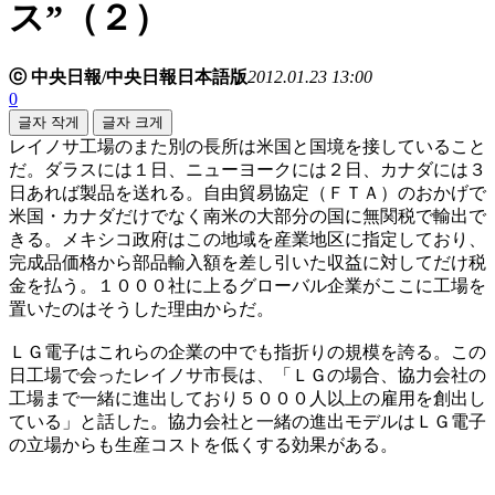
ス”（２）
ⓒ 中央日報/中央日報日本語版
2012.01.23 13:00
0
글자 작게
글자 크게
レイノサ工場のまた別の長所は米国と国境を接していること
だ。ダラスには１日、ニューヨークには２日、カナダには３
日あれば製品を送れる。自由貿易協定（ＦＴＡ）のおかげで
米国・カナダだけでなく南米の大部分の国に無関税で輸出で
きる。メキシコ政府はこの地域を産業地区に指定しており、
完成品価格から部品輸入額を差し引いた収益に対してだけ税
金を払う。１０００社に上るグローバル企業がここに工場を
置いたのはそうした理由からだ。
ＬＧ電子はこれらの企業の中でも指折りの規模を誇る。この
日工場で会ったレイノサ市長は、「ＬＧの場合、協力会社の
工場まで一緒に進出しており５０００人以上の雇用を創出し
ている」と話した。協力会社と一緒の進出モデルはＬＧ電子
の立場からも生産コストを低くする効果がある。