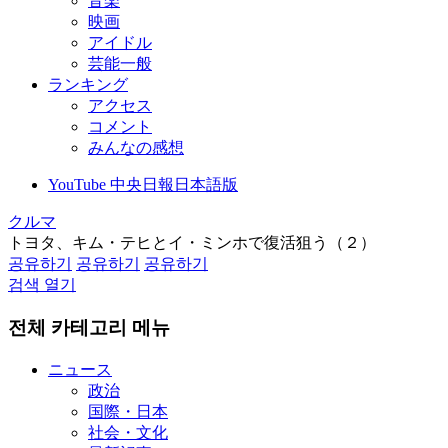
音楽
映画
アイドル
芸能一般
ランキング
アクセス
コメント
みんなの感想
YouTube 中央日報日本語版
クルマ
トヨタ、キム・テヒとイ・ミンホで復活狙う（２）
공유하기
공유하기
공유하기
검색 열기
전체 카테고리 메뉴
ニュース
政治
国際・日本
社会・文化