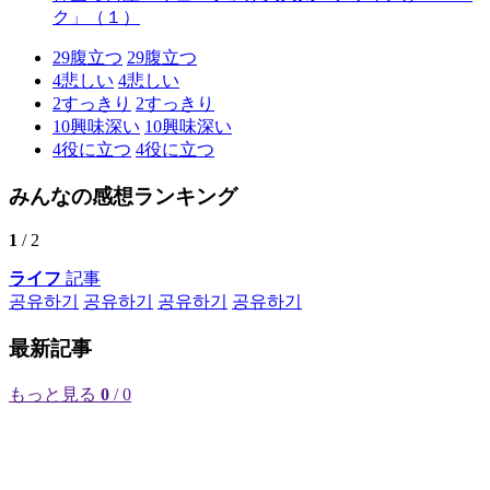
ク」（１）
29
腹立つ
29
腹立つ
4
悲しい
4
悲しい
2
すっきり
2
すっきり
10
興味深い
10
興味深い
4
役に立つ
4
役に立つ
みんなの感想ランキング
1
/ 2
ライフ
記事
공유하기
공유하기
공유하기
공유하기
最新記事
もっと見る
0
/ 0