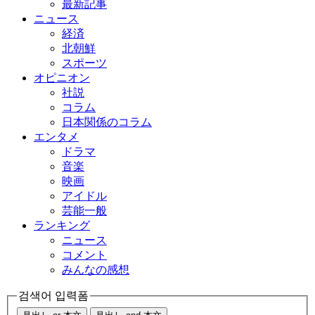
最新記事
ニュース
経済
北朝鮮
スポーツ
オピニオン
社説
コラム
日本関係のコラム
エンタメ
ドラマ
音楽
映画
アイドル
芸能一般
ランキング
ニュース
コメント
みんなの感想
검색어 입력폼