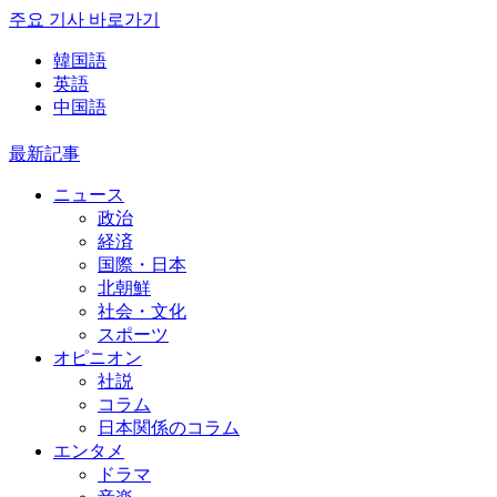
주요 기사 바로가기
韓国語
英語
中国語
最新記事
ニュース
政治
経済
国際・日本
北朝鮮
社会・文化
スポーツ
オピニオン
社説
コラム
日本関係のコラム
エンタメ
ドラマ