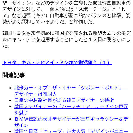
型「サイオン」などのデザインを主導した彼は韓国自動車の
デザインに対して、「個人的には『スポーテージ』と『Ｋ
７』など起亜（キア）自動車が基本的なバランスと比率、姿
勢がよく調和しているようだ」と評価した。
韓国トヨタも来年初めに韓国で発売される新型カムリのモデ
ルにキム・テヒを起用することにしたと１２日に明らかにし
た。
トヨタ、キム・テヒとイ・ミンホで復活狙う（１）
関連記事
北米カー・オブ・ザ・イヤー「シボレー・ボルト」
デザイナーは韓国人
日産の中村副社長が語る韓日デザイナーの特徴
韓国人デザイナーの「ハーフチェア」…デザイン巨匠
を魅了
ＢＭＷ伝説の天才デザイナーが三星ギャラクシーをデ
ザイン
韓国で日産「キューブ」が大人気「デザインがユニー