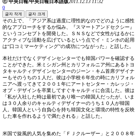
ⓒ 中央日報/中央日報日本語版
2011.12.13 11:32
0
글자 작게
글자 크게
その上で、「アジア系は過度に理性的なのでどのように感性
的なアプローチをするか悩み、『スマートアンドセクシー』
というコンセプトを開発した。ＳＮＳなどで女性がはるかに
アクティブな活動を広げているという点でイ・ミンホの起用
は“口コミマーケティング”の成功につながった」と話した。
本社だけでなくデザインセンターでも韓国パワーを確認する
ことができた。米ミシガン州とカリフォルニア州にあるトヨ
タキャルティデザインセンターのジーン・キム首席デザイナ
ーもそのうちの１人だ。彼は小学校６年生の時にカリフォル
ニアへ渡ってきて２００１年にアートセンター・カレッジ・
オブ・デザインを卒業してすぐキャルティに合流した。彼は
「私が入社した時は最初であり唯一の韓国人だったが、いま
は３０人余りのキャルティデザイナーのうち１０人が韓国
人。韓国人という自負心を持ち韓国文化と環境の特性を反映
した車を作れるようで満たされる」と話した。
米国で旋風的人気を集めた「ＦＪクルーザー」と２００８年