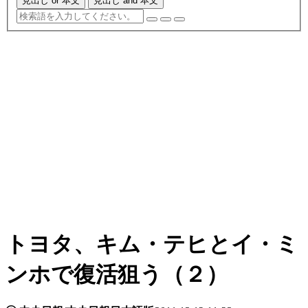
見出し or 本文
見出し and 本文
トヨタ、キム・テヒとイ・ミ
ンホで復活狙う（２）