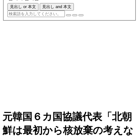
見出し or 本文
見出し and 本文
元韓国６カ国協議代表「北朝
鮮は最初から核放棄の考えな