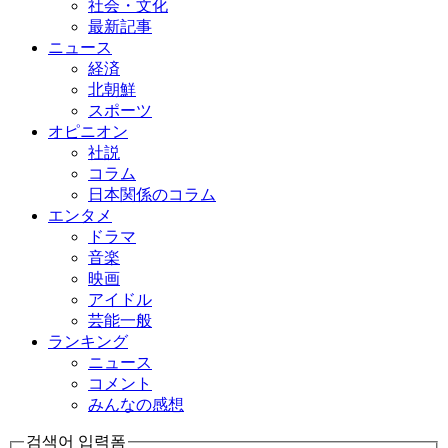
社会・文化
最新記事
ニュース
経済
北朝鮮
スポーツ
オピニオン
社説
コラム
日本関係のコラム
エンタメ
ドラマ
音楽
映画
アイドル
芸能一般
ランキング
ニュース
コメント
みんなの感想
검색어 입력폼