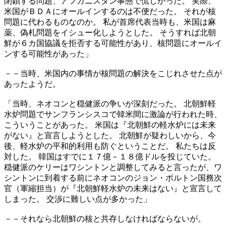
閉鎖する問題、アフガニスタン事態で慌しかった。 実際、
米国がＢＤＡにオールインするのは不便だった。 それが核
問題に代わるものなのか。 私が首席代表当時も、米国は麻
薬、偽札問題をイシュー化しようとした。 そうすれば北朝
鮮が６カ国協議を拒否する可能性があり、核問題にオールイ
ンする可能性があった」
－－当時、米国内の事情が核問題の解決をこじれさせた点が
あったようだ。
「当時、ネオコンと穏健派の争いが深刻だった。 北朝鮮軽
水炉問題でサンフランシスコで韓米間に激論が行われた時、
こういうことがあった。 米国は『北朝鮮の軽水炉には未来
がない』と宣言しようとした。 北朝鮮が疑わしいから、今
後、軽水炉の平和的利用も防ぐということだ。 私たちは反
対した。 韓国はすでに１７億－１８億ドルを投じていた。
穏健派のケリーはワシントンと調整してみると言ったが、ワ
シントンに到着する前にネオコンのジョン・ボルトン国務次
官（軍縮担当）が『北朝鮮軽水炉の未来はない』と宣言して
しまった。 交渉に難しい点が多かった」
－－それなら北朝鮮の核と共存しなければならないが。