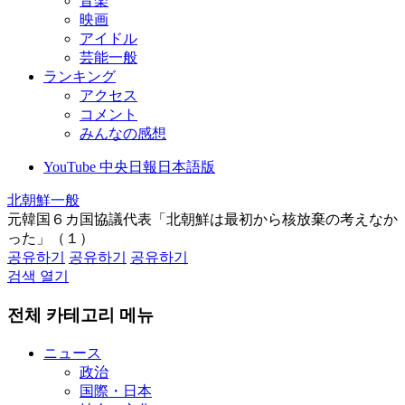
音楽
映画
アイドル
芸能一般
ランキング
アクセス
コメント
みんなの感想
YouTube 中央日報日本語版
北朝鮮一般
元韓国６カ国協議代表「北朝鮮は最初から核放棄の考えなか
った」（１）
공유하기
공유하기
공유하기
검색 열기
전체 카테고리 메뉴
ニュース
政治
国際・日本