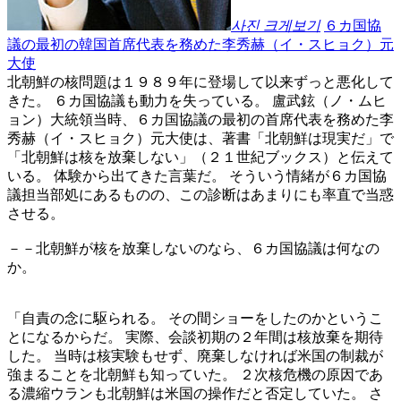
사진 크게보기
６カ国協
議の最初の韓国首席代表を務めた李秀赫（イ・スヒョク）元
大使
北朝鮮の核問題は１９８９年に登場して以来ずっと悪化して
きた。 ６カ国協議も動力を失っている。 盧武鉉（ノ・ムヒ
ョン）大統領当時、６カ国協議の最初の首席代表を務めた李
秀赫（イ・スヒョク）元大使は、著書「北朝鮮は現実だ」で
「北朝鮮は核を放棄しない」（２１世紀ブックス）と伝えて
いる。 体験から出てきた言葉だ。 そういう情緒が６カ国協
議担当部処にあるものの、この診断はあまりにも率直で当惑
させる。
－－北朝鮮が核を放棄しないのなら、６カ国協議は何なの
か。
「自責の念に駆られる。 その間ショーをしたのかというこ
とになるからだ。 実際、会談初期の２年間は核放棄を期待
した。 当時は核実験もせず、廃棄しなければ米国の制裁が
強まることを北朝鮮も知っていた。 ２次核危機の原因であ
る濃縮ウランも北朝鮮は米国の操作だと否定していた。 さ