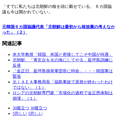
「すでに私たちは北朝鮮の核を頭に載せている。 ６カ国協
議も今は開かれていない」
元韓国６カ国協議代表「北朝鮮は最初から核放棄の考えなか
った」（２）
関連記事
米大学教授「韓国、米国と密接してこそ中国が待遇」
北朝鮮、「青瓦台を火の海にしてやる」延坪島訓練に
反発
「金正日、延坪島挑発軍団長に特命」・・・韓国軍は
緊張
元ＩＡＥＡ事務局長「福島事故で原発が終わったわけ
ではない」（１）
ロシアの北朝鮮専門家「市場化の過程で金正恩体制は
崩壊」（１）
30
腹立つ
30
腹立つ
5
悲しい
5
悲しい