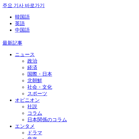
주요 기사 바로가기
韓国語
英語
中国語
最新記事
ニュース
政治
経済
国際・日本
北朝鮮
社会・文化
スポーツ
オピニオン
社説
コラム
日本関係のコラム
エンタメ
ドラマ