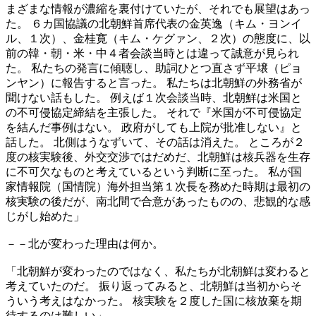
まざまな情報が濃縮を裏付けていたが、それでも展望はあっ
た。 ６カ国協議の北朝鮮首席代表の金英逸（キム・ヨンイ
ル、１次）、金桂寛（キム・ケグァン、２次）の態度に、以
前の韓・朝・米・中４者会談当時とは違って誠意が見られ
た。 私たちの発言に傾聴し、助詞ひとつ直さず平壌（ピョ
ンヤン）に報告すると言った。 私たちは北朝鮮の外務省が
聞けない話もした。 例えば１次会談当時、北朝鮮は米国と
の不可侵協定締結を主張した。 それで『米国が不可侵協定
を結んだ事例はない。 政府がしても上院が批准しない』と
話した。 北側はうなずいて、その話は消えた。 ところが２
度の核実験後、外交交渉ではだめだ、北朝鮮は核兵器を生存
に不可欠なものと考えているという判断に至った。 私が国
家情報院（国情院）海外担当第１次長を務めた時期は最初の
核実験の後だが、南北間で合意があったものの、悲観的な感
じがし始めた」
－－北が変わった理由は何か。
「北朝鮮が変わったのではなく、私たちが北朝鮮は変わると
考えていたのだ。 振り返ってみると、北朝鮮は当初からそ
ういう考えはなかった。 核実験を２度した国に核放棄を期
待するのは難しい」