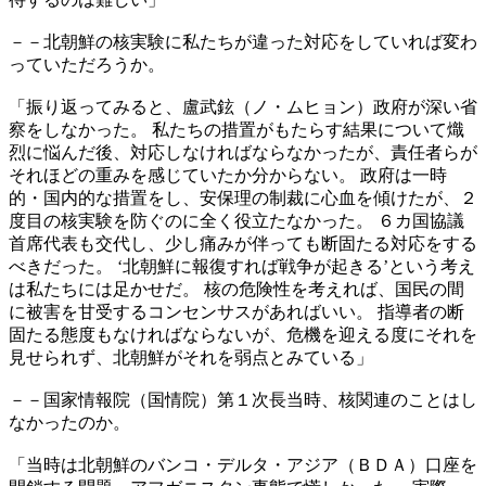
－－北朝鮮の核実験に私たちが違った対応をしていれば変わ
っていただろうか。
「振り返ってみると、盧武鉉（ノ・ムヒョン）政府が深い省
察をしなかった。 私たちの措置がもたらす結果について熾
烈に悩んだ後、対応しなければならなかったが、責任者らが
それほどの重みを感じていたか分からない。 政府は一時
的・国内的な措置をし、安保理の制裁に心血を傾けたが、２
度目の核実験を防ぐのに全く役立たなかった。 ６カ国協議
首席代表も交代し、少し痛みが伴っても断固たる対応をする
べきだった。 ‘北朝鮮に報復すれば戦争が起きる’という考え
は私たちには足かせだ。 核の危険性を考えれば、国民の間
に被害を甘受するコンセンサスがあればいい。 指導者の断
固たる態度もなければならないが、危機を迎える度にそれを
見せられず、北朝鮮がそれを弱点とみている」
－－国家情報院（国情院）第１次長当時、核関連のことはし
なかったのか。
「当時は北朝鮮のバンコ・デルタ・アジア（ＢＤＡ）口座を