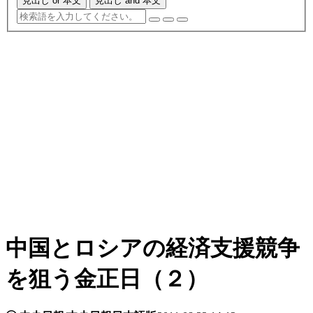
見出し or 本文
見出し and 本文
中国とロシアの経済支援競争
を狙う金正日（２）