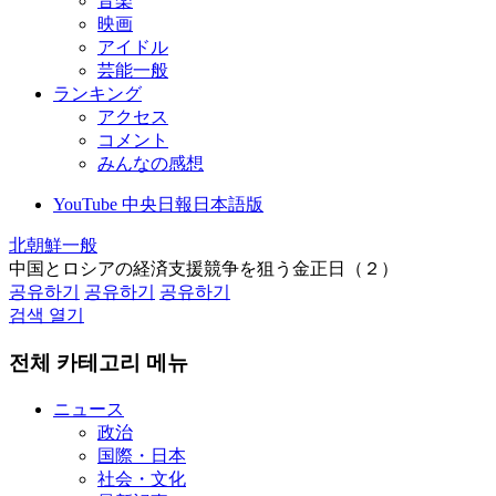
音楽
映画
アイドル
芸能一般
ランキング
アクセス
コメント
みんなの感想
YouTube 中央日報日本語版
北朝鮮一般
中国とロシアの経済支援競争を狙う金正日（２）
공유하기
공유하기
공유하기
검색 열기
전체 카테고리 메뉴
ニュース
政治
国際・日本
社会・文化