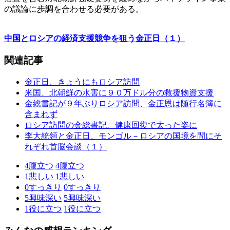
の議論に歩調を合わせる必要がある。
中国とロシアの経済支援競争を狙う金正日（１）
関連記事
金正日、きょうにもロシア訪問
米国、北朝鮮の水害に９０万ドル分の救援物資支援
金総書記が９年ぶりロシア訪問、金正恩は随行名簿に
含まれず
ロシア訪問の金総書記、健康回復で太った姿に
李大統領と金正日、モンゴル－ロシアの国境を間にそ
れぞれ首脳会談（１）
4
腹立つ
4
腹立つ
1
悲しい
1
悲しい
0
すっきり
0
すっきり
5
興味深い
5
興味深い
1
役に立つ
1
役に立つ