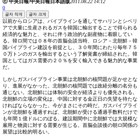
ⓒ 中央日報/中央日報日本語版
2011.08.22 14:12
0
글자 작게
글자 크게
以前からロシアは、パイプラインを通してサハリンとシベリ
アで大量に生産されるガスを韓国に輸出することで得られる
経済的な魅力と、それに伴う政治的な副産物に着眼してい
る。韓ロ間では０８年の首脳会談当時、ロシア－北朝鮮－韓
国パイプライン建設を前提とし、３０年間にわたり毎年７５
０万トンのガスを輸出するという了解覚書が締結された。韓
国としてはガス需要の２０％を安く輸入できる魅力的な事業
だ。
しかしガスパイプライン事業は北朝鮮の核問題が足かせとな
り、進展がなかった。北朝鮮の核問題では政経分離の名分も
通じない。北朝鮮には体制の安全が経済よりも優先される。
北朝鮮の立場の変化は、中国に対する金正日の失望を待たな
ければならなかった。今がまさにその時だ。ガスパイプライ
ンが北朝鮮を通過すれば、北朝鮮が受ける通過手数料だけで
も年間１億ドルにのぼる。建設期間中に北朝鮮では大規模な
雇用と物資に対する需要が生じる。首脳会談後の朝ロ関係の
展望は比較的明るい。