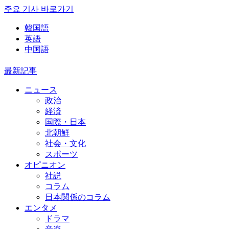
주요 기사 바로가기
韓国語
英語
中国語
最新記事
ニュース
政治
経済
国際・日本
北朝鮮
社会・文化
スポーツ
オピニオン
社説
コラム
日本関係のコラム
エンタメ
ドラマ