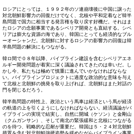
ロシアにとっては、１９９２年のソ連崩壊後に中国に譲った
対北朝鮮影響力の回復だけでなく、北核や平和定着など韓半
島問題で国力に相当する発言権を取り戻す好機だ。それはま
たロシアの念願事業であるシベリア開発とも直結する。シベ
リアは膨大な資源の海であり、韓国にとっても経済的なブル
ーオーシャンだ。北朝鮮に対するロシアの影響力の回復は韓
半島問題の解決にもつながる。
韓ロ間で０８年以降、パイプライン建設を含むシベリアエネ
ルギー開発問題が着実に深く議論されてきたのは幸いだ。し
かし今、私たちは極めて慎重に進んでいかなければならな
い。パイプラインプロジェクトに過度な政治的な意味を与え
て北核と北朝鮮の挑発を取り上げれば、北朝鮮はまた対話の
門を閉じるだろう。
韓半島問題の特性上、政治という馬車は経済という馬が経済
の軌道の上を引くようにしなければならない。経済議論がパ
イプラインの実現で結実し、自然に開城（ケソン）と金剛山
（クムガンサン）、そして南北の緊張緩和と北核につながる
のを待つ、戦略的な忍耐が重要だ。韓国は５・２４対北朝鮮
措置を含む対北朝鮮強硬姿勢を緩めながらパイプライン事業