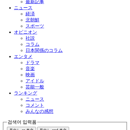
最新記事
ニュース
経済
北朝鮮
スポーツ
オピニオン
社説
コラム
日本関係のコラム
エンタメ
ドラマ
音楽
映画
アイドル
芸能一般
ランキング
ニュース
コメント
みんなの感想
검색어 입력폼