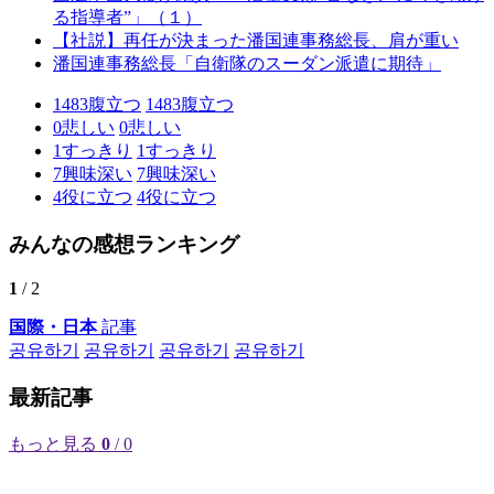
る指導者”」（１）
【社説】再任が決まった潘国連事務総長、肩が重い
潘国連事務総長「自衛隊のスーダン派遣に期待」
1483
腹立つ
1483
腹立つ
0
悲しい
0
悲しい
1
すっきり
1
すっきり
7
興味深い
7
興味深い
4
役に立つ
4
役に立つ
みんなの感想ランキング
1
/ 2
国際・日本
記事
공유하기
공유하기
공유하기
공유하기
最新記事
もっと見る
0
/ 0