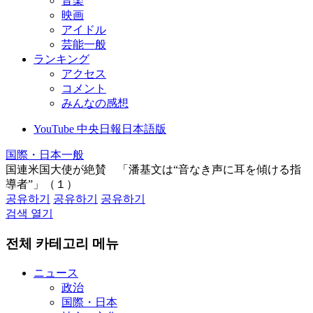
音楽
映画
アイドル
芸能一般
ランキング
アクセス
コメント
みんなの感想
YouTube 中央日報日本語版
国際・日本一般
国連米国大使が絶賛 「潘基文は“音なき声に耳を傾ける指
導者”」（１）
공유하기
공유하기
공유하기
검색 열기
전체 카테고리 메뉴
ニュース
政治
国際・日本