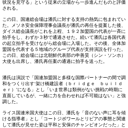
状況を見守る」という従来の立場から一歩進んだものと評価
される。
この日、国連総会場は潘氏に対する支持の熱気に包まれてい
た。メソネ安全保障理事会議長が潘氏の再任を提案した後、
ダイス総会議長がこれを上程、１９２加盟国の代表が一斉に
拍手をし、わずか３秒で通過させた。続いて潘氏は各国代表
の起立拍手を受けながら総会場に入場した。その後、全体加
盟国を代表する５地域のグループ代表が支持演説を行った。
この日、総会場には北朝鮮代表部の申善昊（シン・ソンホ）
大使も出席し、潘氏再任案の通過に拍手を送った。
潘氏は演説で「国連加盟国と多様な国際パートナーの間で調
和をつくり出す‘架け橋建設者（ｂｒｉｄｇｅ ｂｕｉｌｄ
ｅｒ）’になる」とし「いま世界は類例がない挑戦の時期に
直面しているが、一緒に力を合わせれば不可能はない」と強
調した。
ライス国連米国大使はこの日、潘氏を「音のない声に耳を傾
ける指導者」とし「コートジボワールとリビアの事態と関連
して潘氏が見せた姿は平和と安保のチャンピオンだった」と