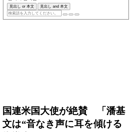
見出し or 本文
見出し and 本文
国連米国大使が絶賛 「潘基
文は“音なき声に耳を傾ける