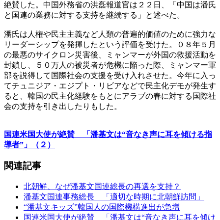
絶賛した。中国外務省の洪磊報道官は２２日、「中国は潘氏
と国連の業務に対する支持を継続する」と述べた。
潘氏は人権や民主主義など人類の普遍的価値のために強力な
リーダーシップを発揮したという評価を受けた。０８年５月
の最悪のサイクロン災害後、ミャンマーが外国の救援活動を
封鎖し、５０万人の被災者が危機に陥った際、ミャンマー軍
部を説得して国際社会の支援を受け入れさせた。今年に入っ
てチュニジア・エジプト・リビアなどで民主化デモが発生す
ると、韓国の民主化経験をもとにアラブの春に対する国際社
会の支持を引き出したりもした。
国連米国大使が絶賛 「潘基文は“音なき声に耳を傾ける指
導者”」（２）
関連記事
北朝鮮、なぜ潘基文国連総長の再選を支持？
潘基文国連事務総長 「適切な時期に北朝鮮訪問」
“潘基文キッズ”韓国人の国際機構進出が急増
国連米国大使が絶賛 「潘基文は“音なき声に耳を傾け