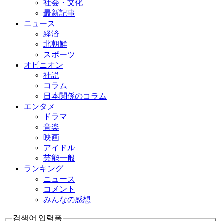
社会・文化
最新記事
ニュース
経済
北朝鮮
スポーツ
オピニオン
社説
コラム
日本関係のコラム
エンタメ
ドラマ
音楽
映画
アイドル
芸能一般
ランキング
ニュース
コメント
みんなの感想
검색어 입력폼