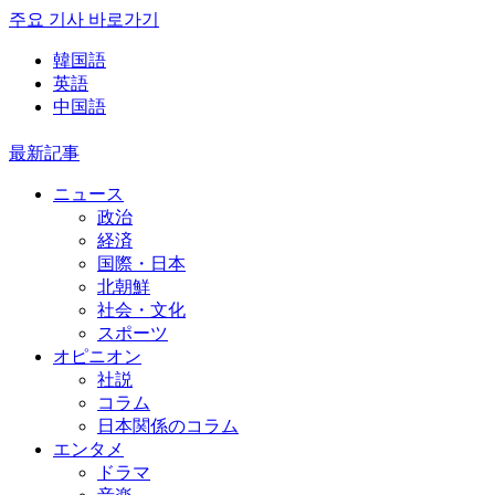
주요 기사 바로가기
韓国語
英語
中国語
最新記事
ニュース
政治
経済
国際・日本
北朝鮮
社会・文化
スポーツ
オピニオン
社説
コラム
日本関係のコラム
エンタメ
ドラマ