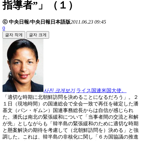
指導者”」（１）
ⓒ 中央日報/中央日報日本語版
2011.06.23 09:45
0
글자 작게
글자 크게
사진 크게보기
ライス国連米国大使。
「適切な時期に北朝鮮訪問を決めることになるだろう」。２
１日（現地時間）の国連総会で全会一致で再任を確定した潘
基文（パン・ギムン）国連事務総長からは自信が感じられ
た。潘氏は南北の緊張緩和について「当事者間の交流と和解
が先」としながらも「韓半島の緊張緩和のために適切な時期
と懸案解決の期待を考慮して（北朝鮮訪問を）決める」と強
調した。これは、韓半島の非核化に関し「６カ国協議の推進