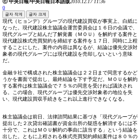
ⓒ 中央日報/中央日報日本語版
2010.12.17 11:36
0
글자 작게
글자 크게
現代（ヒョンデ）グループの現代建設買収が事実上、白紙に
なった。現代建設株主協議会運営委員会は１６日の会議で、
現代グループと結んだ了解覚書（ＭＯＵ）を解約する案件と
現代建設株式売買契約を締結する案件を１７日、同時に上程
することにした。案件の内容は異なるが、結論は優先交渉対
象者の現代グループには現代建設を売却しないという意味
だ。
金融９社で構成された株主協議会は２２日まで同意するかど
うかを書面で提出し、最終結論を下す予定だ。ＭＯＵを解約
する案件は株主協議会で７５％の同意を受ければ議決され
る。この場合、現代グループは優先交渉対象者の地位を失
い、現代建設買収手続きをこれ以上進行できなくなる。
株主協議会は前日、法律諮問結果に基づき「現代グループが
提出した２次貸出確認書が資金出所の疑惑を解消するには不
十分で、これはＭＯＵ解約の事由に該当する」という結論を
出した。ともに上程される株式売買契約締結案件は８０％の