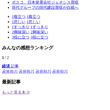
ポスコ、日本発電会社ジェネシス買収
現代グループの現代建設買収が白紙へ
1
腹立つ
1
腹立つ
1
悲しい
1
悲しい
1
すっきり
1
すっきり
2
興味深い
2
興味深い
3
役に立つ
3
役に立つ
みんなの感想ランキング
1
/ 2
経済
記事
공유하기
공유하기
공유하기
공유하기
最新記事
もっと見る
0
/ 0