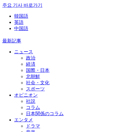
주요 기사 바로가기
韓国語
英語
中国語
最新記事
ニュース
政治
経済
国際・日本
北朝鮮
社会・文化
スポーツ
オピニオン
社説
コラム
日本関係のコラム
エンタメ
ドラマ