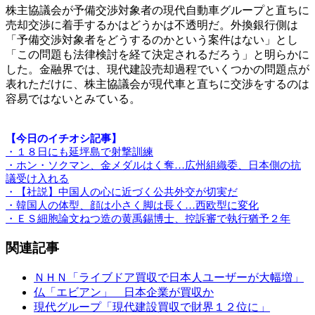
株主協議会が予備交渉対象者の現代自動車グループと直ちに
売却交渉に着手するかはどうかは不透明だ。外換銀行側は
「予備交渉対象者をどうするのかという案件はない」とし
「この問題も法律検討を経て決定されるだろう」と明らかに
した。金融界では、現代建設売却過程でいくつかの問題点が
表れただけに、株主協議会が現代車と直ちに交渉をするのは
容易ではないとみている。
【今日のイチオシ記事】
・１８日にも延坪島で射撃訓練
・ホン・ソクマン、金メダルはく奪…広州組織委、日本側の抗
議受け入れる
・【社説】中国人の心に近づく公共外交が切実だ
・韓国人の体型、顔は小さく脚は長く…西欧型に変化
・ＥＳ細胞論文ねつ造の黄禹錫博士、控訴審で執行猶予２年
関連記事
ＮＨＮ「ライブドア買収で日本人ユーザーが大幅増」
仏「エビアン」 日本企業が買収か
現代グループ「現代建設買収で財界１２位に」