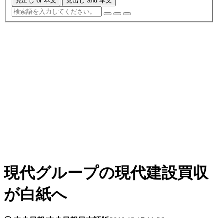
見出し or 本文
見出し and 本文
現代グループの現代建設買収
が白紙へ