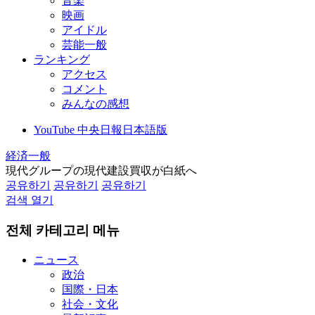
音楽
映画
アイドル
芸能一般
ランキング
アクセス
コメント
みんなの感想
YouTube 中央日報日本語版
経済一般
現代グループの現代建設買収が白紙へ
공유하기
공유하기
공유하기
검색 열기
전체 카테고리 메뉴
ニュース
政治
国際・日本
社会・文化