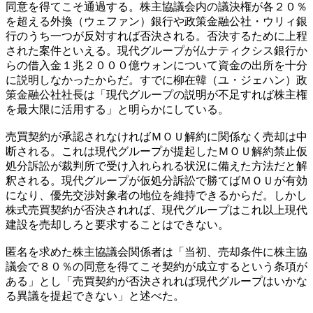
同意を得てこそ通過する。株主協議会内の議決権が各２０％
を超える外換（ウェファン）銀行や政策金融公社・ウリィ銀
行のうち一つが反対すれば否決される。否決するために上程
された案件といえる。現代グループが仏ナティクシス銀行か
らの借入金１兆２０００億ウォンについて資金の出所を十分
に説明しなかったからだ。すでに柳在韓（ユ・ジェハン）政
策金融公社社長は「現代グループの説明が不足すれば株主権
を最大限に活用する」と明らかにしている。
売買契約が承認されなければＭＯＵ解約に関係なく売却は中
断される。これは現代グループが提起したＭＯＵ解約禁止仮
処分訴訟が裁判所で受け入れられる状況に備えた方法だと解
釈される。現代グループが仮処分訴訟で勝てばＭＯＵが有効
になり、優先交渉対象者の地位を維持できるからだ。しかし
株式売買契約が否決されれば、現代グループはこれ以上現代
建設を売却しろと要求することはできない。
匿名を求めた株主協議会関係者は「当初、売却条件に株主協
議会で８０％の同意を得てこそ契約が成立するという条項が
ある」とし「売買契約が否決されれば現代グループはいかな
る異議を提起できない」と述べた。