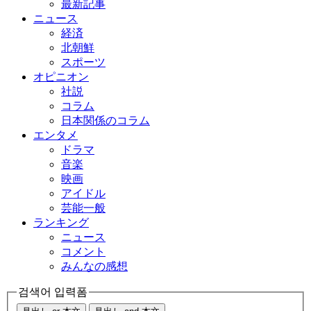
最新記事
ニュース
経済
北朝鮮
スポーツ
オピニオン
社説
コラム
日本関係のコラム
エンタメ
ドラマ
音楽
映画
アイドル
芸能一般
ランキング
ニュース
コメント
みんなの感想
검색어 입력폼