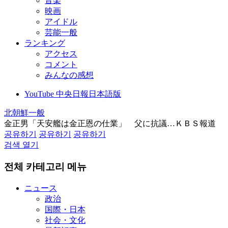
音楽
映画
アイドル
芸能一般
ランキング
アクセス
コメント
みんなの感想
YouTube 中央日報日本語版
北朝鮮一般
金正男「天安艦は金正恩の仕業」 父に抗議…ＫＢＳ報道
공유하기
공유하기
공유하기
검색 열기
전체 카테고리 메뉴
ニュース
政治
国際・日本
社会・文化