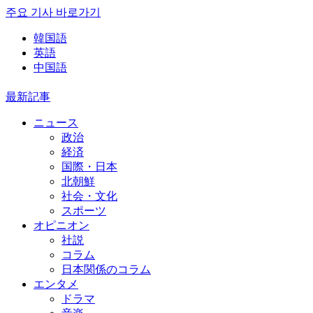
주요 기사 바로가기
韓国語
英語
中国語
最新記事
ニュース
政治
経済
国際・日本
北朝鮮
社会・文化
スポーツ
オピニオン
社説
コラム
日本関係のコラム
エンタメ
ドラマ