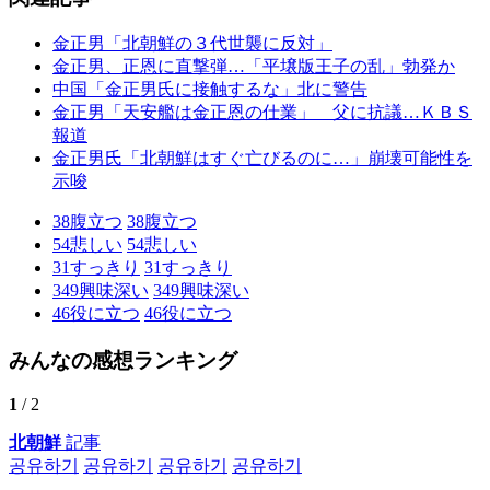
金正男「北朝鮮の３代世襲に反対」
金正男、正恩に直撃弾…「平壌版王子の乱」勃発か
中国「金正男氏に接触するな」北に警告
金正男「天安艦は金正恩の仕業」 父に抗議…ＫＢＳ
報道
金正男氏「北朝鮮はすぐ亡びるのに…」崩壊可能性を
示唆
38
腹立つ
38
腹立つ
54
悲しい
54
悲しい
31
すっきり
31
すっきり
349
興味深い
349
興味深い
46
役に立つ
46
役に立つ
みんなの感想ランキング
1
/ 2
北朝鮮
記事
공유하기
공유하기
공유하기
공유하기