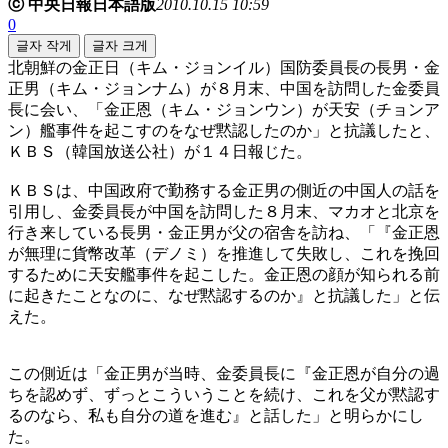
ⓒ 中央日報日本語版
2010.10.15 10:59
0
글자 작게
글자 크게
北朝鮮の金正日（キム・ジョンイル）国防委員長の長男・金
正男（キム・ジョンナム）が８月末、中国を訪問した金委員
長に会い、「金正恩（キム・ジョンウン）が天安（チョンア
ン）艦事件を起こすのをなぜ黙認したのか」と抗議したと、
ＫＢＳ（韓国放送公社）が１４日報じた。
ＫＢＳは、中国政府で勤務する金正男の側近の中国人の話を
引用し、金委員長が中国を訪問した８月末、マカオと北京を
行き来している長男・金正男が父の宿舎を訪ね、「『金正恩
が無理に貨幣改革（デノミ）を推進して失敗し、これを挽回
するために天安艦事件を起こした。金正恩の顔が知られる前
に起きたことなのに、なぜ黙認するのか』と抗議した」と伝
えた。
この側近は「金正男が当時、金委員長に『金正恩が自分の過
ちを認めず、ずっとこういうことを続け、これを父が黙認す
るのなら、私も自分の道を進む』と話した」と明らかにし
た。