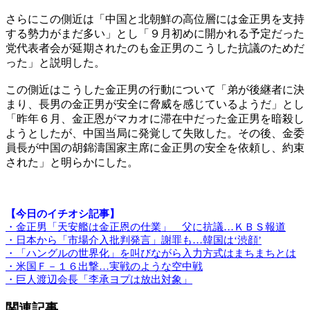
さらにこの側近は「中国と北朝鮮の高位層には金正男を支持
する勢力がまだ多い」とし「９月初めに開かれる予定だった
党代表者会が延期されたのも金正男のこうした抗議のためだ
った」と説明した。
この側近はこうした金正男の行動について「弟が後継者に決
まり、長男の金正男が安全に脅威を感じているようだ」とし
「昨年６月、金正恩がマカオに滞在中だった金正男を暗殺し
ようとしたが、中国当局に発覚して失敗した。その後、金委
員長が中国の胡錦濤国家主席に金正男の安全を依頼し、約束
された」と明らかにした。
【今日のイチオシ記事】
・金正男「天安艦は金正恩の仕業」 父に抗議…ＫＢＳ報道
・日本から「市場介入批判発言」謝罪も…韓国は‘渋顔’
・「ハングルの世界化」を叫びながら入力方式はまちまちとは
・米国Ｆ－１６出撃…実戦のような空中戦
・巨人渡辺会長「李承ヨプは放出対象」
関連記事