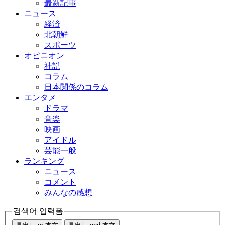
最新記事
ニュース
経済
北朝鮮
スポーツ
オピニオン
社説
コラム
日本関係のコラム
エンタメ
ドラマ
音楽
映画
アイドル
芸能一般
ランキング
ニュース
コメント
みんなの感想
검색어 입력폼