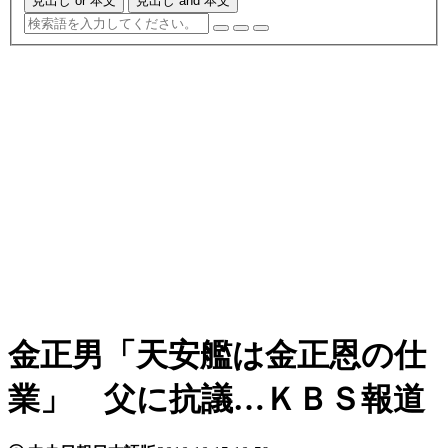
見出し or 本文
見出し and 本文
金正男「天安艦は金正恩の仕
業」 父に抗議…ＫＢＳ報道