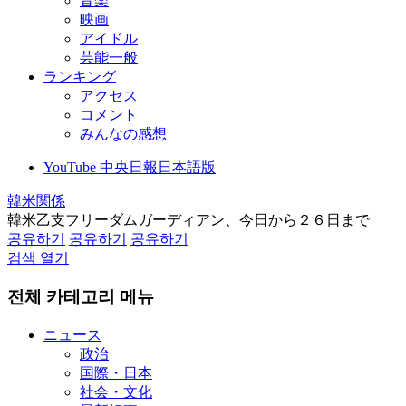
音楽
映画
アイドル
芸能一般
ランキング
アクセス
コメント
みんなの感想
YouTube 中央日報日本語版
韓米関係
韓米乙支フリーダムガーディアン、今日から２６日まで
공유하기
공유하기
공유하기
검색 열기
전체 카테고리 메뉴
ニュース
政治
国際・日本
社会・文化