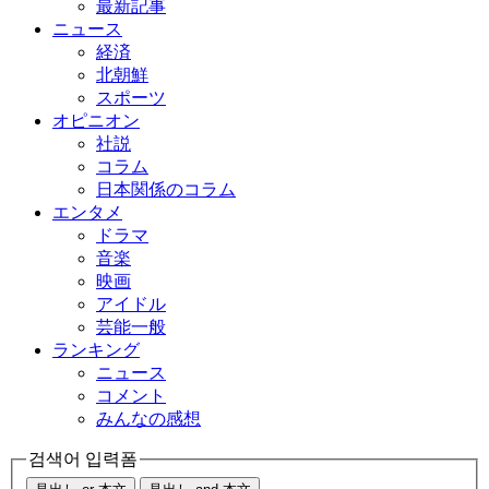
最新記事
ニュース
経済
北朝鮮
スポーツ
オピニオン
社説
コラム
日本関係のコラム
エンタメ
ドラマ
音楽
映画
アイドル
芸能一般
ランキング
ニュース
コメント
みんなの感想
검색어 입력폼