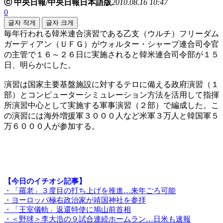
ⓒ 中央日報/中央日報日本語版
2010.08.16 10:47
0
글자 작게
글자 크게
毎年行われる韓米連合演習である乙支（ウルチ）フリーダム
ガーディアン（ＵＦＧ）がウォルター・シャープ連合司令官
の主管で１６～２６日に実施されると韓米連合司令部が１５
日、明らかにした。
演習は国家主要基盤施設に対するテロに備える政府演習（１
部）とコンピューターシミュレーション方法を活用して指揮
所演習中心として実施する軍事演習（２部）で編成した。こ
の演習には海外増援軍３０００人など米軍３万人と韓国軍５
万６０００人が参加する。
【今日のイチオシ記事】
・「羅老」３度目の打ち上げを推進…来年ごろ可能
・ヨーロッパ極右政治家が靖国神社を参拝
・「王室儀軌」返還特使に鳩山前首相
・＜野球＞李大浩の９試合連続ホームラン…日米も速報