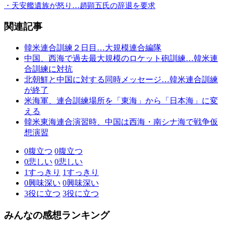
・天安艦遺族が怒り…趙顕五氏の辞退を要求
関連記事
韓米連合訓練２日目…大規模連合編隊
中国、西海で過去最大規模のロケット砲訓練…韓米連
合訓練に対抗
北朝鮮と中国に対する同時メッセージ…韓米連合訓練
が終了
米海軍、連合訓練場所を「東海」から「日本海」に変
える
韓米東海連合演習時、中国は西海・南シナ海で戦争仮
想演習
0
腹立つ
0
腹立つ
0
悲しい
0
悲しい
1
すっきり
1
すっきり
0
興味深い
0
興味深い
3
役に立つ
3
役に立つ
みんなの感想ランキング