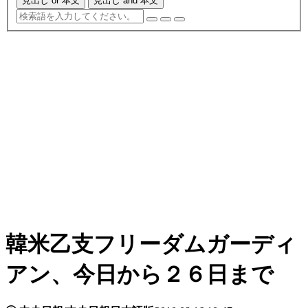
見出し or 本文
見出し and 本文
韓米乙支フリーダムガーディ
アン、今日から２６日まで