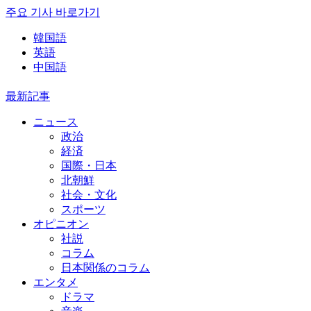
주요 기사 바로가기
韓国語
英語
中国語
最新記事
ニュース
政治
経済
国際・日本
北朝鮮
社会・文化
スポーツ
オピニオン
社説
コラム
日本関係のコラム
エンタメ
ドラマ