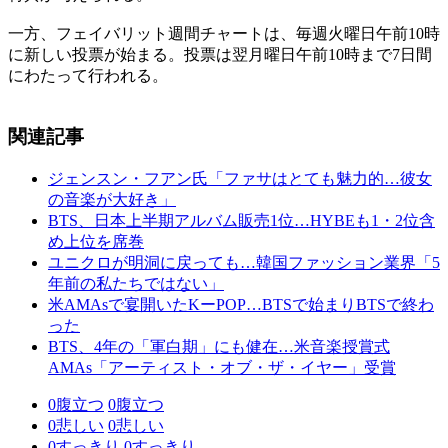
一方、フェイバリット週間チャートは、毎週火曜日午前10時
に新しい投票が始まる。投票は翌月曜日午前10時まで7日間
にわたって行われる。
関連記事
ジェンスン・フアン氏「ファサはとても魅力的…彼女
の音楽が大好き」
BTS、日本上半期アルバム販売1位…HYBEも1・2位含
め上位を席巻
ユニクロが明洞に戻っても…韓国ファッション業界「5
年前の私たちではない」
米AMAsで宴開いたKーPOP…BTSで始まりBTSで終わ
った
BTS、4年の「軍白期」にも健在…米音楽授賞式
AMAs「アーティスト・オブ・ザ・イヤー」受賞
0
腹立つ
0
腹立つ
0
悲しい
0
悲しい
0
すっきり
0
すっきり