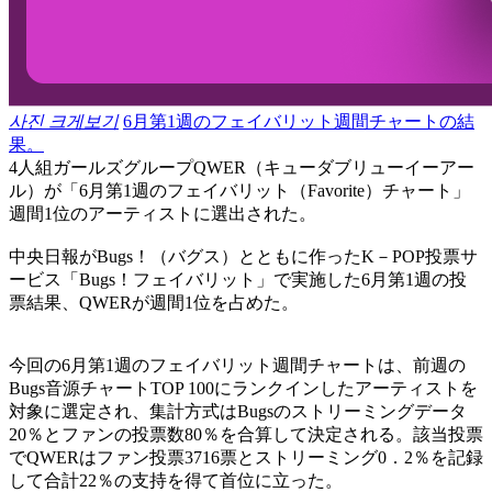
사진 크게보기
6月第1週のフェイバリット週間チャートの結
果。
4人組ガールズグループQWER（キューダブリューイーアー
ル）が「6月第1週のフェイバリット（Favorite）チャート」
週間1位のアーティストに選出された。
中央日報がBugs！（バグス）とともに作ったK－POP投票サ
ービス「Bugs！フェイバリット」で実施した6月第1週の投
票結果、QWERが週間1位を占めた。
今回の6月第1週のフェイバリット週間チャートは、前週の
Bugs音源チャートTOP 100にランクインしたアーティストを
対象に選定され、集計方式はBugsのストリーミングデータ
20％とファンの投票数80％を合算して決定される。該当投票
でQWERはファン投票3716票とストリーミング0．2％を記録
して合計22％の支持を得て首位に立った。