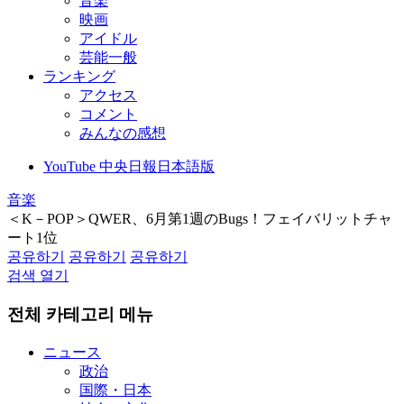
音楽
映画
アイドル
芸能一般
ランキング
アクセス
コメント
みんなの感想
YouTube 中央日報日本語版
音楽
＜K－POP＞QWER、6月第1週のBugs！フェイバリットチャ
ート1位
공유하기
공유하기
공유하기
검색 열기
전체 카테고리 메뉴
ニュース
政治
国際・日本