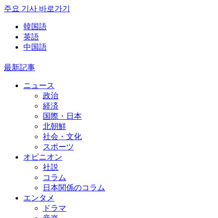
주요 기사 바로가기
韓国語
英語
中国語
最新記事
ニュース
政治
経済
国際・日本
北朝鮮
社会・文化
スポーツ
オピニオン
社説
コラム
日本関係のコラム
エンタメ
ドラマ