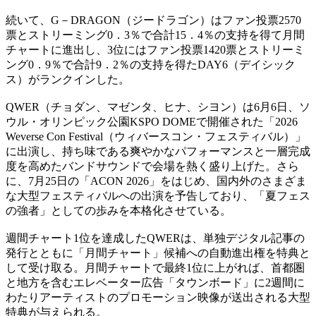
続いて、G－DRAGON（ジードラゴン）はファン投票2570
票とストリーミング0．3％で合計15．4％の支持を得て月間
チャートに進出し、3位にはファン投票1420票とストリーミ
ング0．9％で合計9．2％の支持を得たDAY6（デイシック
ス）がランクインした。
QWER（チョダン、マゼンタ、ヒナ、シヨン）は6月6日、ソ
ウル・オリンピック公園KSPO DOMEで開催された「2026
Weverse Con Festival（ウィバースコン・フェスティバル）」
に出演し、持ち味である爽やかなパフォーマンスと一層完成
度を高めたバンドサウンドで会場を熱く盛り上げた。さら
に、7月25日の「ACON 2026」をはじめ、国内外のさまざま
な大型フェスティバルへの出演を予告しており、「夏フェス
の強者」としての歩みを本格化させている。
週間チャート1位を達成したQWERは、単独デジタル記事の
発行とともに「月間チャート」候補への自動進出権を特典と
して受け取る。月間チャートで最終1位に上がれば、首都圏
と地方を含むエレベーター広告「タウンボード」に2週間に
わたりアーティストのプロモーション映像が送出される大型
特典が与えられる。