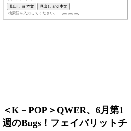
見出し or 本文
見出し and 本文
＜K－POP＞QWER、6月第1
週のBugs！フェイバリットチ