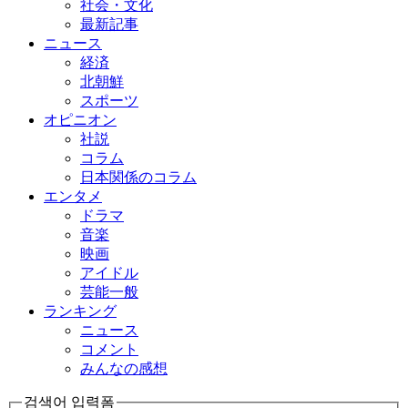
社会・文化
最新記事
ニュース
経済
北朝鮮
スポーツ
オピニオン
社説
コラム
日本関係のコラム
エンタメ
ドラマ
音楽
映画
アイドル
芸能一般
ランキング
ニュース
コメント
みんなの感想
검색어 입력폼