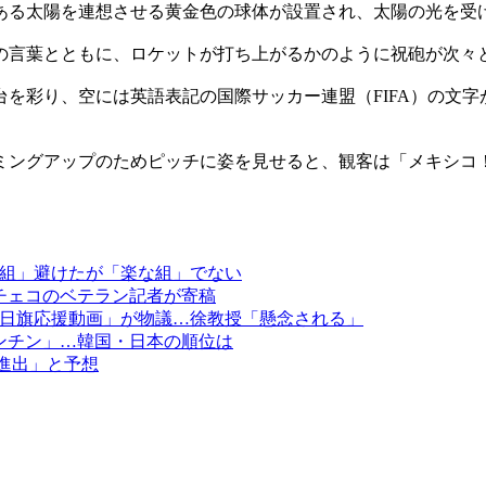
ある太陽を連想させる黄金色の球体が設置され、太陽の光を受
の言葉とともに、ロケットが打ち上がるかのように祝砲が次々
を彩り、空には英語表記の国際サッカー連盟（FIFA）の文
ミングアップのためピッチに姿を見せると、観客は「メキシコ！
組」避けたが「楽な組」でない
チェコのベテラン記者が寄稿
日旗応援動画」が物議…徐教授「懸念される」
ンチン」…韓国・日本の順位は
強進出」と予想