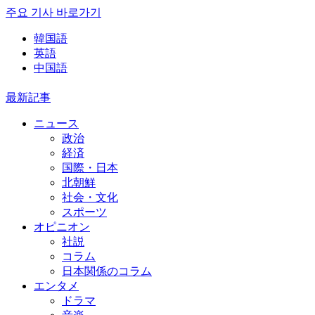
주요 기사 바로가기
韓国語
英語
中国語
最新記事
ニュース
政治
経済
国際・日本
北朝鮮
社会・文化
スポーツ
オピニオン
社説
コラム
日本関係のコラム
エンタメ
ドラマ