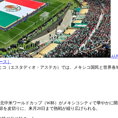
사
ース］
メヒコ（エスタディオ・アステカ）では、メキシコ国民と世界各
た北中米ワールドカップ（W杯）がメキシコシティで華やかに開
節を皮切りに、来月20日まで熱戦が繰り広げられる。