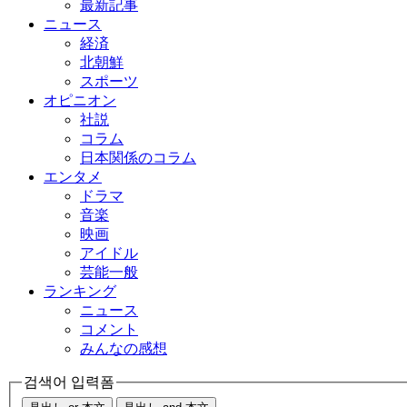
最新記事
ニュース
経済
北朝鮮
スポーツ
オピニオン
社説
コラム
日本関係のコラム
エンタメ
ドラマ
音楽
映画
アイドル
芸能一般
ランキング
ニュース
コメント
みんなの感想
검색어 입력폼