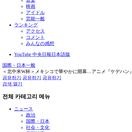
音楽
映画
アイドル
芸能一般
ランキング
アクセス
コメント
みんなの感想
YouTube 中央日報日本語版
国際・日本一般
＜北中米W杯＞メキシコで華やかに開幕…アニメ『ケデハン
공유하기
공유하기
공유하기
검색 열기
전체 카테고리 메뉴
ニュース
政治
国際・日本
社会・文化