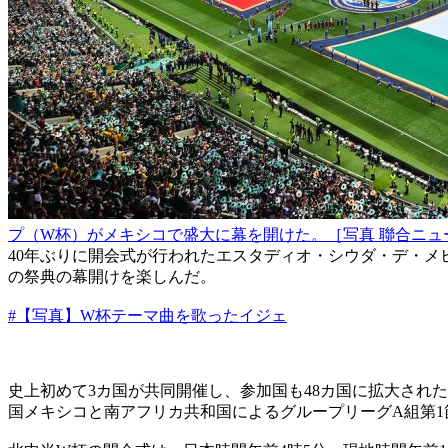
プ（W杯）がメキシコで盛大に幕を開けた。［写真 聯合ニュ
40年ぶりに開会式が行われたエスタディオ・シウダ・デ・
の祭典の幕開けを楽しんだ。
#【写真】W杯テーマ曲を歌ったイジェ
史上初めて3カ国が共同開催し、参加国も48カ国に拡大され
国メキシコと南アフリカ共和国によるグループリーグA組第1