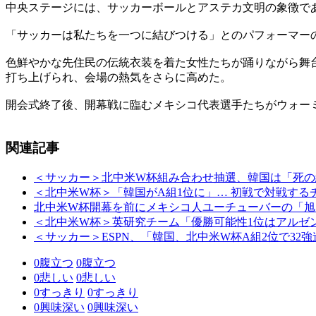
中央ステージには、サッカーボールとアステカ文明の象徴で
「サッカーは私たちを一つに結びつける」とのパフォーマー
色鮮やかな先住民の伝統衣装を着た女性たちが踊りながら舞台
打ち上げられ、会場の熱気をさらに高めた。
開会式終了後、開幕戦に臨むメキシコ代表選手たちがウォー
関連記事
＜サッカー＞北中米W杯組み合わせ抽選、韓国は「死の
＜北中米W杯＞「韓国がA組1位に」… 初戦で対戦する
北中米W杯開幕を前にメキシコ人ユーチューバーの「旭
＜北中米W杯＞英研究チーム「優勝可能性1位はアルゼ
＜サッカー＞ESPN、「韓国、北中米W杯A組2位で32
0
腹立つ
0
腹立つ
0
悲しい
0
悲しい
0
すっきり
0
すっきり
0
興味深い
0
興味深い