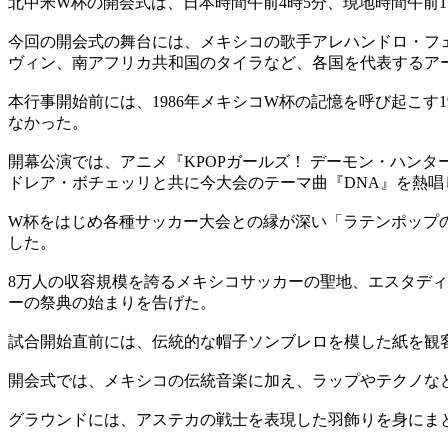
北中米W杯の開会式は、日本時間午前4時5分、現地時間午前1
今回の開会式の舞台には、メキシコの歌手アレハンドロ・フ
ヴィン、南アフリカ共和国のタイラなど、各国を代表するア
本行事開始前には、1986年メキシコW杯の記憶を呼び起こす198
なかった。
開幕公演では、アニメ『KPOPガールズ！ デーモン・ハン
ドレア・ボチェッリと共に今大会のテーマ曲『DNA』を熱唱
W杯をはじめ各種サッカー大会との縁が深い「ラテンポップの
した。
8万人の収容規模を誇るメキシコサッカーの聖地、エスタデ
ーの祭典の始まりを告げた。
試合開始直前には、伝統的な帽子ソンブレロを模した紙を観
開会式では、メキシコの伝統音楽に加え、ラップやテクノな
グラウンドには、アステカの戦士を表現した羽飾りを身にま