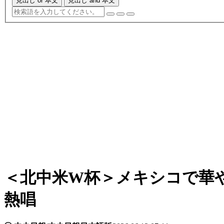
見出し or 本文
見出し and 本文
＜北中米W杯＞メキシコで華
熱唱