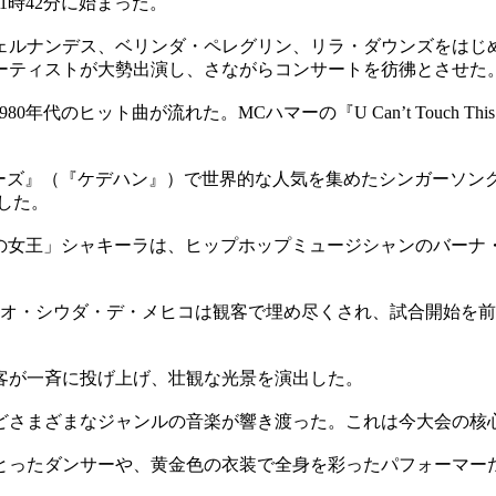
1時42分に始まった。
ェルナンデス、ベリンダ・ペレグリン、リラ・ダウンズをはじ
ーティストが大勢出演し、さながらコンサートを彷彿とさせた
0年代のヒット曲が流れた。MCハマーの『U Can’t Touch
ターズ』（『ケデハン』）で世界的な人気を集めたシンガーソング
した。
女王」シャキーラは、ヒップホップミュージシャンのバーナ・ボー
ィオ・シウダ・デ・メヒコは観客で埋め尽くされ、試合開始を
客が一斉に投げ上げ、壮観な光景を演出した。
どさまざまなジャンルの音楽が響き渡った。これは今大会の核
とったダンサーや、黄金色の衣装で全身を彩ったパフォーマー