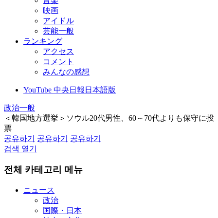
音楽
映画
アイドル
芸能一般
ランキング
アクセス
コメント
みんなの感想
YouTube 中央日報日本語版
政治一般
＜韓国地方選挙＞ソウル20代男性、60～70代よりも保守に投
票
공유하기
공유하기
공유하기
검색 열기
전체 카테고리 메뉴
ニュース
政治
国際・日本