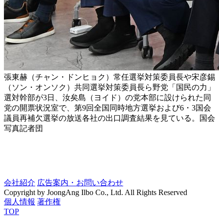
張東赫（チャン・ドンヒョク）常任選挙対策委員長や宋彦錫
（ソン・オンソク）共同選挙対策委員長ら野党「国民の力」
選対幹部が3日、汝矣島（ヨイド）の党本部に設けられた同
党の開票状況室で、第9回全国同時地方選挙および6・3国会
議員再補欠選挙の放送各社の出口調査結果を見ている。国会
写真記者団
会社紹介
広告案内・お問い合わせ
Copyright by JoongAng Ilbo Co., Ltd. All Rights Reserved
個人情報
著作権
TOP