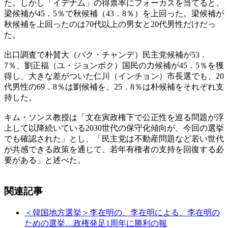
た。しかし「イデナム」の得票率にフォーカスを当てると、
梁候補が45．5％で秋候補（43．8％）を上回った。梁候補が
秋候補を上回ったのは70代以上の男女と20代男性だけだっ
た。
出口調査で朴賛大（パク・チャンデ）民主党候補が53．
7％、劉正福（ユ・ジョンボク）国民の力候補が45．5％を獲
得し、大きな差がついた仁川（インチョン）市長選でも、20
代男性の69．8％は劉候補を、25．8％は朴候補をそれぞれ支
持した。
キム・ソンス教授は「文在寅政権下で公正性を巡る問題が浮
上して以降続いている2030世代の保守化傾向が、今回の選挙
でも確認された」とし、「民主党は不動産問題など若い世代
が共感できる政策を通じて、若年有権者の支持を回復する必
要がある」と述べた。
関連記事
＜韓国地方選挙＞李在明の、李在明による、李在明の
ための選挙…政権発足1周年に勝利の報