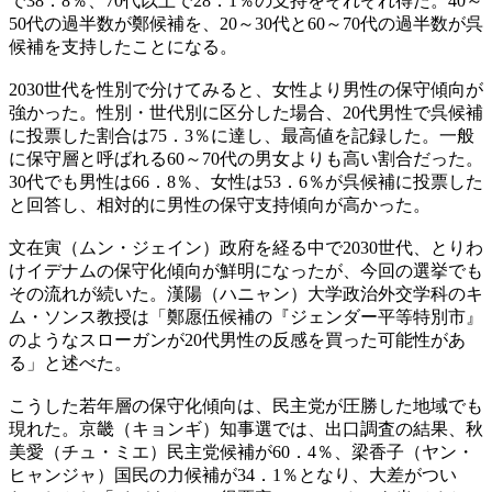
で38．8％、70代以上で28．1％の支持をそれぞれ得た。40～
50代の過半数が鄭候補を、20～30代と60～70代の過半数が呉
候補を支持したことになる。
2030世代を性別で分けてみると、女性より男性の保守傾向が
強かった。性別・世代別に区分した場合、20代男性で呉候補
に投票した割合は75．3％に達し、最高値を記録した。一般
に保守層と呼ばれる60～70代の男女よりも高い割合だった。
30代でも男性は66．8％、女性は53．6％が呉候補に投票した
と回答し、相対的に男性の保守支持傾向が高かった。
文在寅（ムン・ジェイン）政府を経る中で2030世代、とりわ
けイデナムの保守化傾向が鮮明になったが、今回の選挙でも
その流れが続いた。漢陽（ハニャン）大学政治外交学科のキ
ム・ソンス教授は「鄭愿伍候補の『ジェンダー平等特別市』
のようなスローガンが20代男性の反感を買った可能性があ
る」と述べた。
こうした若年層の保守化傾向は、民主党が圧勝した地域でも
現れた。京畿（キョンギ）知事選では、出口調査の結果、秋
美愛（チュ・ミエ）民主党候補が60．4％、梁香子（ヤン・
ヒャンジャ）国民の力候補が34．1％となり、大差がつい