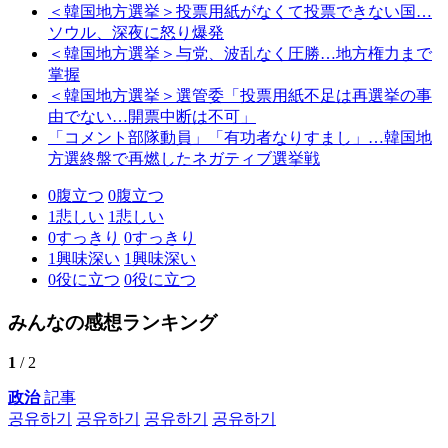
＜韓国地方選挙＞投票用紙がなくて投票できない国…
ソウル、深夜に怒り爆発
＜韓国地方選挙＞与党、波乱なく圧勝…地方権力まで
掌握
＜韓国地方選挙＞選管委「投票用紙不足は再選挙の事
由でない…開票中断は不可」
「コメント部隊動員」「有功者なりすまし」…韓国地
方選終盤で再燃したネガティブ選挙戦
0
腹立つ
0
腹立つ
1
悲しい
1
悲しい
0
すっきり
0
すっきり
1
興味深い
1
興味深い
0
役に立つ
0
役に立つ
みんなの感想ランキング
1
/ 2
政治
記事
공유하기
공유하기
공유하기
공유하기