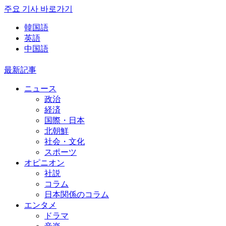
주요 기사 바로가기
韓国語
英語
中国語
最新記事
ニュース
政治
経済
国際・日本
北朝鮮
社会・文化
スポーツ
オピニオン
社説
コラム
日本関係のコラム
エンタメ
ドラマ