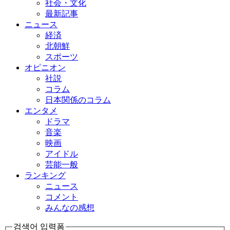
社会・文化
最新記事
ニュース
経済
北朝鮮
スポーツ
オピニオン
社説
コラム
日本関係のコラム
エンタメ
ドラマ
音楽
映画
アイドル
芸能一般
ランキング
ニュース
コメント
みんなの感想
검색어 입력폼