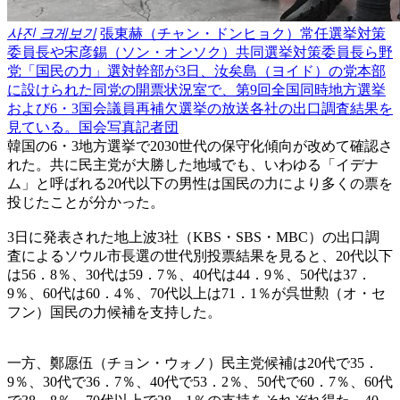
사진 크게보기
張東赫（チャン・ドンヒョク）常任選挙対策
委員長や宋彦錫（ソン・オンソク）共同選挙対策委員長ら野
党「国民の力」選対幹部が3日、汝矣島（ヨイド）の党本部
に設けられた同党の開票状況室で、第9回全国同時地方選挙
および6・3国会議員再補欠選挙の放送各社の出口調査結果を
見ている。国会写真記者団
韓国の6・3地方選挙で2030世代の保守化傾向が改めて確認さ
れた。共に民主党が大勝した地域でも、いわゆる「イデナ
ム」と呼ばれる20代以下の男性は国民の力により多くの票を
投じたことが分かった。
3日に発表された地上波3社（KBS・SBS・MBC）の出口調
査によるソウル市長選の世代別投票結果を見ると、20代以下
は56．8％、30代は59．7％、40代は44．9％、50代は37．
9％、60代は60．4％、70代以上は71．1％が呉世勲（オ・セ
フン）国民の力候補を支持した。
一方、鄭愿伍（チョン・ウォノ）民主党候補は20代で35．
9％、30代で36．7％、40代で53．2％、50代で60．7％、60代