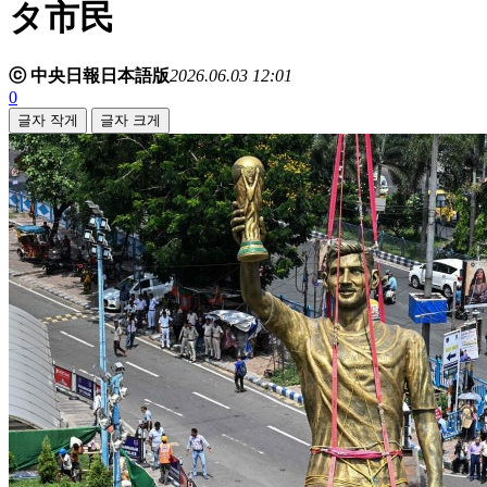
タ市民
ⓒ 中央日報日本語版
2026.06.03 12:01
0
글자 작게
글자 크게