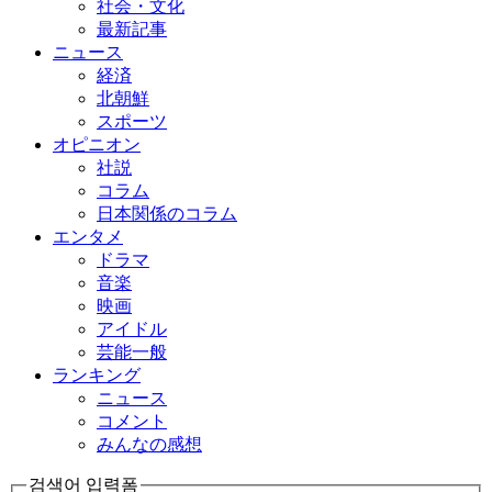
社会・文化
最新記事
ニュース
経済
北朝鮮
スポーツ
オピニオン
社説
コラム
日本関係のコラム
エンタメ
ドラマ
音楽
映画
アイドル
芸能一般
ランキング
ニュース
コメント
みんなの感想
검색어 입력폼