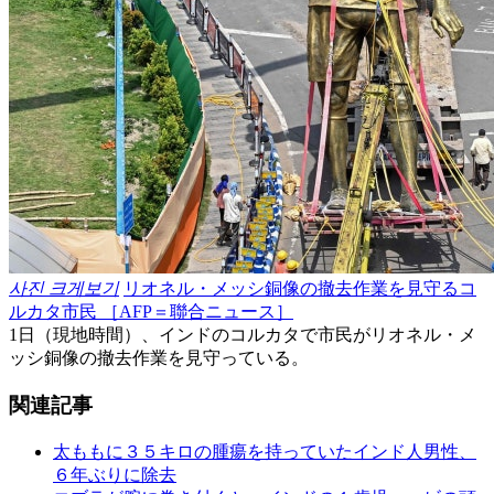
사진 크게보기
リオネル・メッシ銅像の撤去作業を見守るコ
ルカタ市民 ［AFP＝聯合ニュース］
1日（現地時間）、インドのコルカタで市民がリオネル・メ
ッシ銅像の撤去作業を見守っている。
関連記事
太ももに３５キロの腫瘍を持っていたインド人男性、
６年ぶりに除去