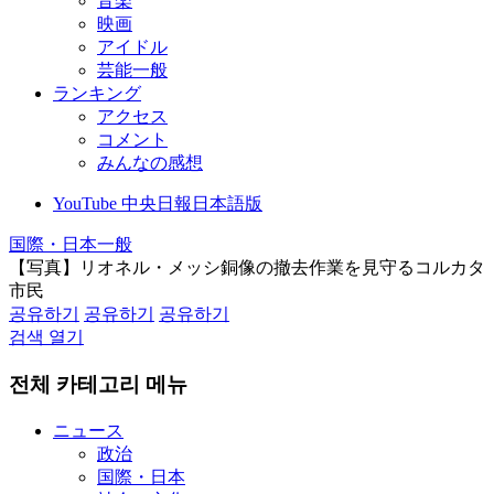
音楽
映画
アイドル
芸能一般
ランキング
アクセス
コメント
みんなの感想
YouTube 中央日報日本語版
国際・日本一般
【写真】リオネル・メッシ銅像の撤去作業を見守るコルカタ
市民
공유하기
공유하기
공유하기
검색 열기
전체 카테고리 메뉴
ニュース
政治
国際・日本