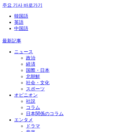
주요 기사 바로가기
韓国語
英語
中国語
最新記事
ニュース
政治
経済
国際・日本
北朝鮮
社会・文化
スポーツ
オピニオン
社説
コラム
日本関係のコラム
エンタメ
ドラマ