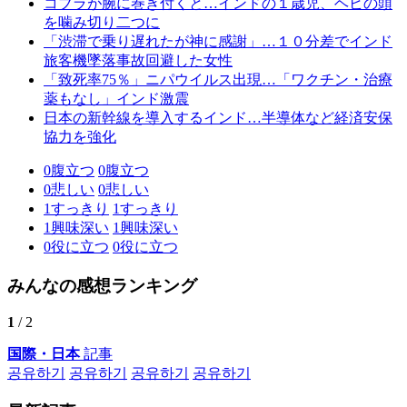
コブラが腕に巻き付くと…インドの１歳児、ヘビの頭
を噛み切り二つに
「渋滞で乗り遅れたが神に感謝」…１０分差でインド
旅客機墜落事故回避した女性
「致死率75％」ニパウイルス出現…「ワクチン・治療
薬もなし」インド激震
日本の新幹線を導入するインド…半導体など経済安保
協力を強化
0
腹立つ
0
腹立つ
0
悲しい
0
悲しい
1
すっきり
1
すっきり
1
興味深い
1
興味深い
0
役に立つ
0
役に立つ
みんなの感想ランキング
1
/ 2
国際・日本
記事
공유하기
공유하기
공유하기
공유하기