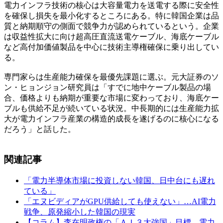
電力インフラ技術の核心は大容量電力を送電する際に安全性
を確保し損失を最小化するところにある。特に韓国企業は品
質と納期順守の側面で競争力が認められているという。企業
は収益性拡大に向け超高圧直流送電ケーブル、海底ケーブル
など高付加価値製品を中心に技術主導権確保に乗り出してい
る。
専門家らは生産能力確保を最優先課題に選ぶ。元大証券のソ
ン・ヒョンジョン研究員は「すでに地中ケーブル製品の場
合、価格よりも納期が重要な市場に変わっており、海底ケー
ブルも供給不足が続いている状況。中長期的には生産能力拡
大が電力インフラ産業の構造的成長を遂げるのに核心になる
だろう」と話した。
関連記事
「電力半導体市場に投資しない韓国、日中台にも遅れ
ている」
「エヌビディアがGPU供給しても使えない」…AI電力
戦争、原発縮小した韓国の現実
【コラム】李在明政権の「ＡＩ３大強国」目標、電力