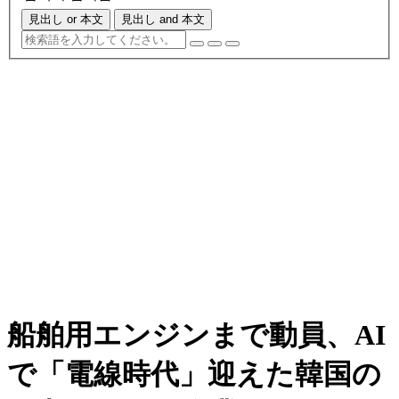
見出し or 本文
見出し and 本文
船舶用エンジンまで動員、AI
で「電線時代」迎えた韓国の