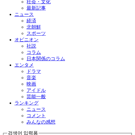
社会・文化
最新記事
ニュース
経済
北朝鮮
スポーツ
オピニオン
社説
コラム
日本関係のコラム
エンタメ
ドラマ
音楽
映画
アイドル
芸能一般
ランキング
ニュース
コメント
みんなの感想
검색어 입력폼