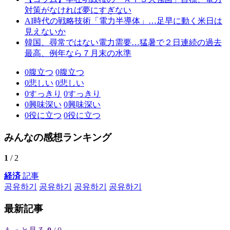
対策がなければ夢にすぎない
AI時代の戦略技術「電力半導体」…足早に動く米日は
見えないか
韓国、尋常ではない電力需要…猛暑で２日連続の過去
最高、例年なら７月末の水準
0
腹立つ
0
腹立つ
0
悲しい
0
悲しい
0
すっきり
0
すっきり
0
興味深い
0
興味深い
0
役に立つ
0
役に立つ
みんなの感想ランキング
1
/ 2
経済
記事
공유하기
공유하기
공유하기
공유하기
最新記事