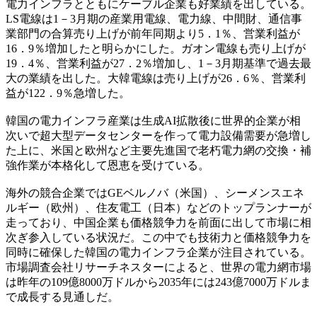
電力インフラとともにケーブル企業も好業績を出している。
LS電線は1－3月期の産業用電線、電力線、中間財、通信事
業部門の合算売り上げが前年同期より5．1％、営業利益が
16．9％増加したと明らかにした。ガオン電線も売り上げが
19．4％、営業利益が27．2％増加し、1－3月期基準で過去最
大の業績を出した。大韓電線は売り上げが26．6％、営業利
益が122．9％急増した。
韓国の電力インフラ産業は生成AI拡散後に世界的企業が相
次いで超大型データセンターを作って電力設備需要が急増し
た上に、米国と欧州など主要先進国で老朽電力網の交換・補
強作業が本格化して恩恵を受けている。
海外の競合企業ではGEベルノバ（米国）、シーメンスエネ
ルギー（欧州）、住友電工（日本）などのトップランナーが
走っており、中国企業も価格競争力を前面に出して市場に相
次ぎ参入している状況だ。この中でも技術力と価格競争力を
同時に確保した韓国の電力インフラ企業が注目されている。
市場調査会社リサーチネスターによると、世界の電力網市場
は昨年の109億8000万ドルから2035年には243億7000万ドルま
で成長する見通しだ。