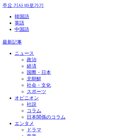
주요 기사 바로가기
韓国語
英語
中国語
最新記事
ニュース
政治
経済
国際・日本
北朝鮮
社会・文化
スポーツ
オピニオン
社説
コラム
日本関係のコラム
エンタメ
ドラマ