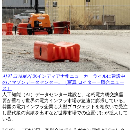
사진 크게보기
米インディアナ州ニューカーライルに建設中
のアマゾンデータセンター。［写真 ロイター＝聯合ニュー
ス］
人工知能（AI）データセンター建設と、老朽電力網交換需
要が重なり世界の電力インフラ市場が急速に膨張している。
韓国の電力インフラ企業も大型プロジェクトを相次いで受注
し歴代級の実績を出すなど世界市場での位置づけが拡大して
いる。