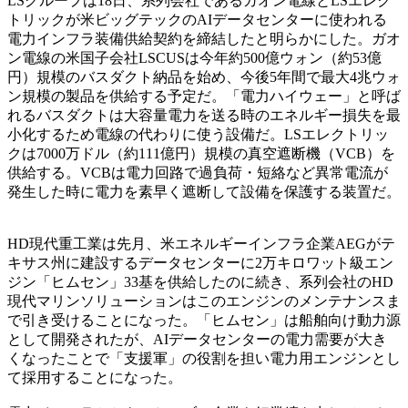
LSグループは18日、系列会社であるガオン電線とLSエレク
トリックが米ビッグテックのAIデータセンターに使われる
電力インフラ装備供給契約を締結したと明らかにした。ガオ
ン電線の米国子会社LSCUSは今年約500億ウォン（約53億
円）規模のバスダクト納品を始め、今後5年間で最大4兆ウォ
ン規模の製品を供給する予定だ。「電力ハイウェー」と呼ば
れるバスダクトは大容量電力を送る時のエネルギー損失を最
小化するため電線の代わりに使う設備だ。LSエレクトリッ
クは7000万ドル（約111億円）規模の真空遮断機（VCB）を
供給する。VCBは電力回路で過負荷・短絡など異常電流が
発生した時に電力を素早く遮断して設備を保護する装置だ。
HD現代重工業は先月、米エネルギーインフラ企業AEGがテ
キサス州に建設するデータセンターに2万キロワット級エン
ジン「ヒムセン」33基を供給したのに続き、系列会社のHD
現代マリンソリューションはこのエンジンのメンテナンスま
で引き受けることになった。「ヒムセン」は船舶向け動力源
として開発されたが、AIデータセンターの電力需要が大き
くなったことで「支援軍」の役割を担い電力用エンジンとし
て採用することになった。