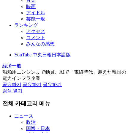
音楽
映画
アイドル
芸能一般
ランキング
アクセス
コメント
みんなの感想
YouTube 中央日報日本語版
経済一般
船舶用エンジンまで動員、AIで「電線時代」迎えた韓国の
電力インフラ企業
공유하기
공유하기
공유하기
검색 열기
전체 카테고리 메뉴
ニュース
政治
国際・日本