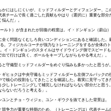
らかにはしにくいが、ミッドフィルダーとディフェンダー、こ
代表チームで長く過ごした貢献もやはり（選択に）重要な部分
く悩んだ」。
ノールト）が含まれたが回復の程度は。イ・ドンギョン（蔚山
に全く問題なくむしろ良いコンディションにあると確認した。
える。フィジカルコーチが強力なトレーニングをするが全体の
た。イ・ドンギョンのスタイルはサイドウイング側でスピード
で出て行けば良く、ボールをキープしながらもやる考えだ」。
ると守備型ミッドフィルダーをめぐり悩みも多かったと思うが
・ギヒョクは中央守備もミッドフィルダーも左側フルバックの
中で核心の役割をしてきたことを確認した。着実に見守ってき
う少しトレーニングして補完しなければならない部分だと思う
ならないだろうと考える」。
ンユンとチョ・ウィジェ、ユン・ギウクを抜てきした背景は。
と競争力が重要な時期のため、（トレーニングは）代表チーム