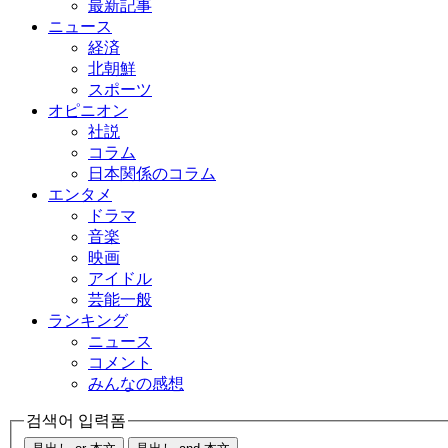
最新記事
ニュース
経済
北朝鮮
スポーツ
オピニオン
社説
コラム
日本関係のコラム
エンタメ
ドラマ
音楽
映画
アイドル
芸能一般
ランキング
ニュース
コメント
みんなの感想
검색어 입력폼