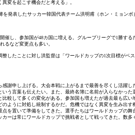
く異変を起こす機会だと考える」。
終名簿を発表したサッカー韓国代表チーム洪明甫（ホン・ミョン
開催し、参加国が48カ国に増える。グループリーグで1勝するだ
られるなど変更点も多い。
調整したことに対し洪監督は「ワールドカップの1次目標がベス
ら感謝申し上げる。大会本戦に上がるまで最善を尽くし活躍し
という言葉も伝えたい。また、最終名簿に名前が入らなかった
と比較して多くの変化がある。参加国も増えたが過去最も広い
どのように対処し統制するかだ。危機ではなく異変を生み出す
重点を置いて準備をしてきた。選手たちはワールドカップの舞
ッカーは常にワールドカップで挑戦者として戦ってきた。数多く