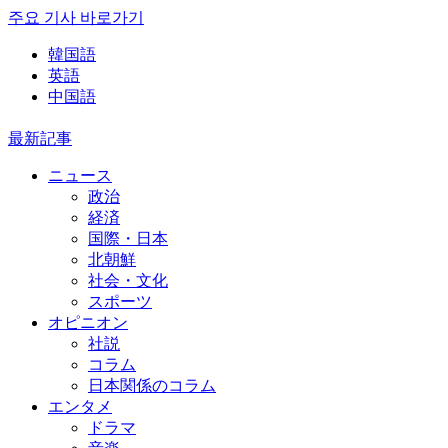
주요 기사 바로가기
韓国語
英語
中国語
最新記事
ニュース
政治
経済
国際・日本
北朝鮮
社会・文化
スポーツ
オピニオン
社説
コラム
日本関係のコラム
エンタメ
ドラマ