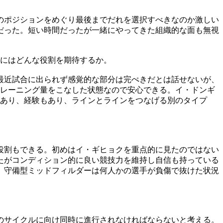
のポジションをめぐり最後までだれを選択すべきなのか激しい
だった。短い時間だったが一緒にやってきた組織的な面も無視
）にはどんな役割を期待するか。
最近試合に出られず感覚的な部分は完ぺきだとは話せないが、
トレーニング量をこなした状態なので安心できる。イ・ドンギ
もあり、経験もあり、ラインとラインをつなげる別のタイプ
。
役割もできる。初めはイ・ギヒョクを重点的に見たのではない
たがコンディション的に良い競技力を維持し自信も持っている
。守備型ミッドフィルダーは何人かの選手が負傷で抜けた状況
のサイクルに向け同時に進行されなければならないと考える。