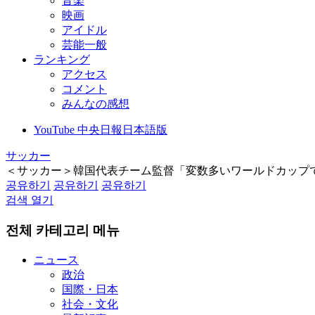
音楽
映画
アイドル
芸能一般
ランキング
アクセス
コメント
みんなの感想
YouTube 中央日報日本語版
サッカー
＜サッカー＞韓国代表チーム監督「変数多いワールドカップで
공유하기
공유하기
공유하기
검색 열기
전체 카테고리 메뉴
ニュース
政治
国際・日本
社会・文化