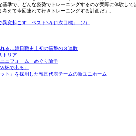
な基準で、どんな姿勢でトレーニングするのか実際に体験して
う考えて今回連れて行きトレーニングする計画だ」。
異変起こす…ベスト32は1次目標」（2）
れる…韓日戦史上初の衝撃の３連敗
ストリア
ユニフォーム」めぐり論争
W杯で出る」
レット」を採用した韓国代表チームの新ユニホーム