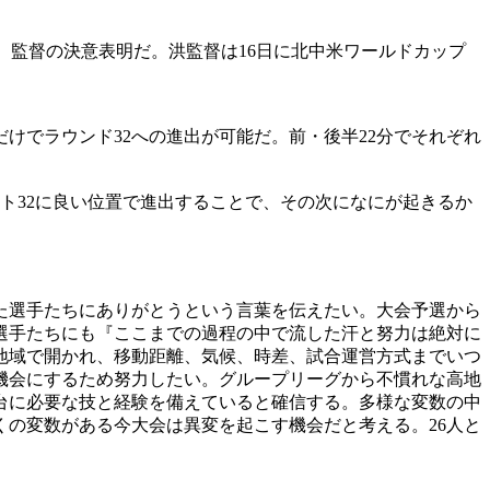
ボ）監督の決意表明だ。洪監督は16日に北中米ワールドカップ
けでラウンド32への進出が可能だ。前・後半22分でそれぞれ
ト32に良い位置で進出することで、その次になにが起きるか
た選手たちにありがとうという言葉を伝えたい。大会予選から
選手たちにも『ここまでの過程の中で流した汗と努力は絶対に
地域で開かれ、移動距離、気候、時差、試合運営方式までいつ
機会にするため努力したい。グループリーグから不慣れな高地
台に必要な技と経験を備えていると確信する。多様な変数の中
の変数がある今大会は異変を起こす機会だと考える。26人と