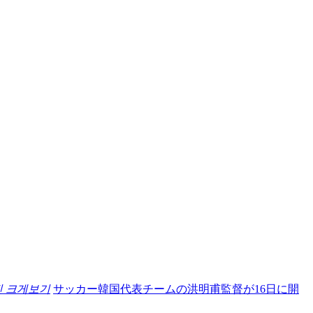
진 크게보기
サッカー韓国代表チームの洪明甫監督が16日に開