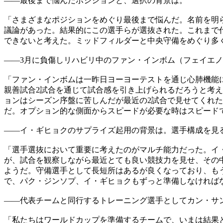
――最後まで悩んだポジションと、選択の背景は。
「さまざまなポジションをめぐり最後まで悩んだ。名前を明
議論があった。結果的にこの選手らが選抜された。これまで
できないと考えた。ミッドフィルダーと中央守備をめぐり多
――3月に負傷しリハビリ中のファン・インボム（フェイエ
「ファン・インボムは一昨日ヨーヨーテストを通じ心肺機能
親善試合2試合を通じて試合感を引き上げられるだろうと考
ョンはシーズン序盤に苦しんだが最近の2試合で見せてくれ
だ。オプション的な側面からスピードが必要な時はスピード
――イ・ギヒョクのサプライズ起用の背景は。選手構成を見
「選手選抜において重要に考えたのがマルチ能力だった。イ
が、試合を観察しながら最近とても良い競技力を見せ、その
ようだ。守備選手として長短所はあるが良くなっており、も
で、パク・ジンソプ、イ・ギヒョクもずっと準備しなければ
――代表チームと同行するトレーニング選手としてカン・サ
「私たちはワールドカップを準備するチームで、いまは結果