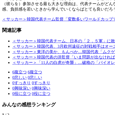
（彼らを）参加させる最も大きな理由は、代表チームがどん
感、負担感を若いときから学んでいくならばとても良いだろ
＜サッカー＞韓国代表チーム監督「変数多いワールドカップで
関連記事
＜サッカー＞韓国代表チーム、日本の「２．５軍」に敗
＜サッカー＞韓国代表、3月欧州遠征の対戦相手はオー
＜サッカー＞東洋の美か、もんぺか…韓国代表「ムクゲ
＜サッカー＞韓国代表の洪監督「いま問題が出なければ
＜サッカー＞「11人の白虎が奇襲」…破格の「バイオ
6
腹立つ
6
腹立つ
0
悲しい
0
悲しい
0
すっきり
0
すっきり
0
興味深い
0
興味深い
0
役に立つ
0
役に立つ
みんなの感想ランキング
1
/ 2