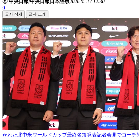
ⓒ 中央日報/中央日報日本語版
2026.05.17 12:30
0
글자 작게
글자 크게
かれた北中米ワールドカップ最終名簿発表記者会見でコーチ