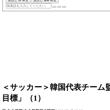
見出し or 本文
見出し and 本文
＜サッカー＞韓国代表チーム監
目標」（1）