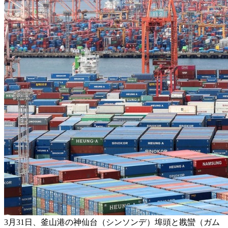
3月31日、釜山港の神仙台（シンソンデ）埠頭と戡蠻（ガム