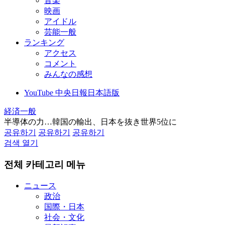
音楽
映画
アイドル
芸能一般
ランキング
アクセス
コメント
みんなの感想
YouTube 中央日報日本語版
経済一般
半導体の力…韓国の輸出、日本を抜き世界5位に
공유하기
공유하기
공유하기
검색 열기
전체 카테고리 메뉴
ニュース
政治
国際・日本
社会・文化