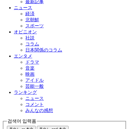
最新記事
ニュース
経済
北朝鮮
スポーツ
オピニオン
社説
コラム
日本関係のコラム
エンタメ
ドラマ
音楽
映画
アイドル
芸能一般
ランキング
ニュース
コメント
みんなの感想
검색어 입력폼