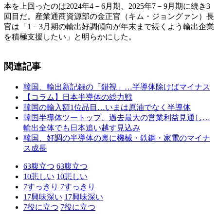
本を上回ったのは2024年4－6月期、2025年7－9月期に続き3
回目だ。産業通商資源部の金正官（キム・ジョングァン）長
官は「1－3月期の輸出好調傾向が年末まで続くよう輸出企業
を積極支援したい」と明らかにした。
関連記事
韓国、輸出新記録の「錯視」…半導体除けばマイナス
【コラム】日本半導体の総力戦
韓国の輸入額1位品目…いまは原油でなく半導体
韓国半導体ツートップ、過去最大の営業利益見通し…
輸出全体でも日本追い越す見込み
韓国、好調の半導体の裏に機械・鉄鋼・家電のマイナ
ス成長
63
腹立つ
63
腹立つ
10
悲しい
10
悲しい
7
すっきり
7
すっきり
17
興味深い
17
興味深い
7
役に立つ
7
役に立つ