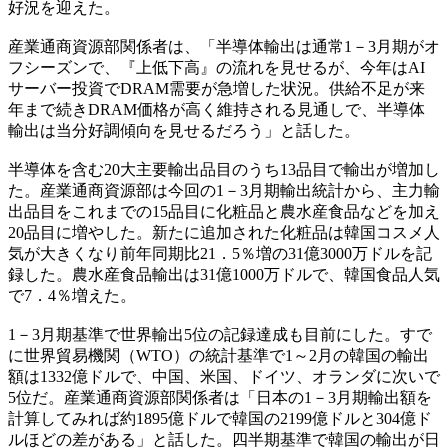
好況を迎えた。
産業通商資源部関係者は、「半導体輸出は通常1－3月期がオ
フシーズンで、『上低下高』の流れを見せるが、今年はAI
サーバー投資でDRAM需要が急増した状況。供給不足が来
年まで続きDRAM価格が高く維持される見通しで、半導体
輸出は当分好調傾向を見せるだろう」と話した。
半導体を含む20大主要輸出品目のうち13品目で輸出が増加し
た。産業通商資源部は今回の1－3月期輸出統計から、主力輸
出品目をこれまでの15品目に化粧品と農水産食品などを加え
20品目に増やした。新たに追加された化粧品は韓国コスメ人
気が大きくなり前年同期比21．5％増の31億3000万ドルを記
録した。農水産食品輸出は31億1000万ドルで、韓国食品人気
で7．4％増えた。
1－3月期基準で世界輸出5位の記録達成も目前にした。すで
に世界貿易機関（WTO）の統計基準で1～2月の韓国の輸出
額は1332億ドルで、中国、米国、ドイツ、オランダに次いで
5位だ。産業通商資源部関係者は「日本の1－3月期輸出額を
計算してみれば約1895億ドルで韓国の2199億ドルと304億ド
ルほどの差がある」と話した。四半期基準で韓国の輸出が日