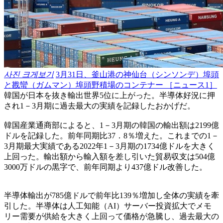
사진 크게보기
3月31日、釜山港の神仙台（シンソンデ）埠頭
と戡蠻（ガムマン）埠頭野積場のコンテナー ［ニュース1］
韓国が日本を抜き輸出世界5位に上がった。半導体好況に押
され1－3月期に過去最大の実績を記録したおかげだ。
韓国産業通商部によると、1－3月期の韓国の輸出額は2199億
ドルを記録した。前年同期比37．8％増えた。これまでの1－
3月期最大実績である2022年1－3月期の1734億ドルを大きく
上回った。輸出額から輸入額を差し引いた貿易収支は504億
3000万ドルの黒字で、前年同期より437億ドル改善した。
半導体輸出が785億ドルで前年比139％増加し全体の実績を牽
引した。半導体は人工知能（AI）サーバー投資拡大でメモ
リー需要が供給を大きく上回って価格が急騰し、過去最大の