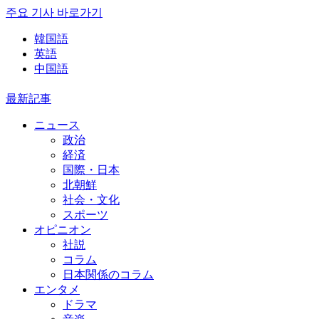
주요 기사 바로가기
韓国語
英語
中国語
最新記事
ニュース
政治
経済
国際・日本
北朝鮮
社会・文化
スポーツ
オピニオン
社説
コラム
日本関係のコラム
エンタメ
ドラマ