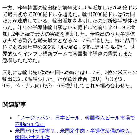
一方、昨年韓国の輸出額は前年比3．8％増加した7049億ドル
で過去初めて7000億ドルを超えた。輸出7000億ドルは6カ国
だけが達成している。輸出増加を牽引したのは断然半導体だ
った。昨年の半導体輸出額は1753億ドルで前年比21．9％増
加し2年連続で最大の実績を更新した。全輸出のうち半導体
が占める割合も過去最大となる24．7％に達した。輸出品目2
位である乗用車の685億ドルの約2．5倍に達する規模だ。世
界的なAIインフラ構築ブームで韓国製半導体の需要もまた
急増したためだ。
国別には輸出先1位の中国への輸出は1．7％、2位の米国への
輸出は3．8％減少した。だが欧州連合（EU）向けが3．
0％、ベトナム向けが7．6％増加してこれを埋め合わせた。
関連記事
「ノージャパン」日本ビール、韓国輸入ビール市場で
不動の１位に
米国だけが損害？…米国産牛肉・半導体装備の輸入、
韓国が世界１位