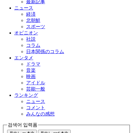
最新記事
ニュース
経済
北朝鮮
スポーツ
オピニオン
社説
コラム
日本関係のコラム
エンタメ
ドラマ
音楽
映画
アイドル
芸能一般
ランキング
ニュース
コメント
みんなの感想
검색어 입력폼