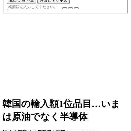
見出し or 本文
見出し and 本文
韓国の輸入額1位品目…いま
は原油でなく半導体