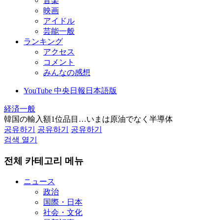
音楽
映画
アイドル
芸能一般
ランキング
アクセス
コメント
みんなの感想
YouTube 中央日報日本語版
経済一般
韓国の輸入額1位品目…いまは原油でなく半導体
공유하기
공유하기
공유하기
검색 열기
전체 카테고리 메뉴
ニュース
政治
国際・日本
社会・文化