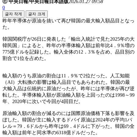
ⓒ 中央日報/中央日報日本語版
2026.01.27 09:58
0
글자 작게
글자 크게
昨年半導体が原油を抜いて再び韓国の最大輸入額品目となっ
た。
韓国関税庁が26日に発表した「輸出入統計で見た2025年の大
韓民国」によると、昨年の半導体輸入額は前年比4．9％増の
775億ドルを記録した。輸入全体の12．3％を占め、品目別の
割合で1位を占めた。
輸入額のうち原油の割合は11．9％で2位だった。人工知能
（AI）大転換の影響は輸入品目でもあらわれた。韓国の最
大輸入品は伝統的に原油だったが、昨年には半導体が再び逆
転した。半導体輸入額が原油輸入額を上回ったのは1998～99
年、2020年に次いで今回が4回目だ。
原油輸入額の割合が減るのには国際原油価格下落も影響を及
ぼした。韓国が主に輸入するドバイ原油は2024年の平均1バ
レル＝79．6ドルから昨年は69．4ドルに下がった。韓国の全
輸入額は前年と同水準の6318億ドルだった。