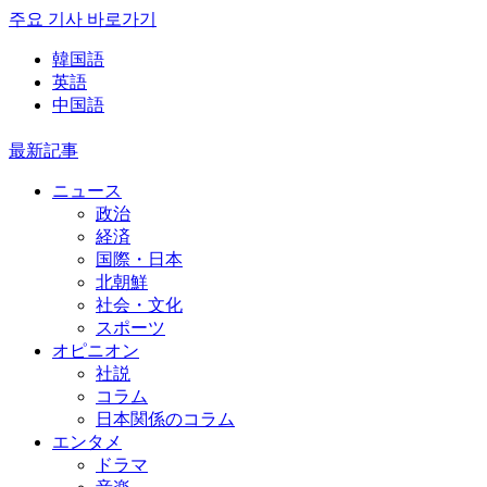
주요 기사 바로가기
韓国語
英語
中国語
最新記事
ニュース
政治
経済
国際・日本
北朝鮮
社会・文化
スポーツ
オピニオン
社説
コラム
日本関係のコラム
エンタメ
ドラマ