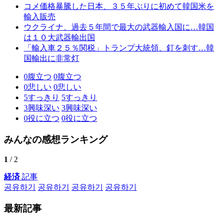
コメ価格暴騰した日本、３５年ぶりに初めて韓国米を
輸入販売
ウクライナ、過去５年間で最大の武器輸入国に…韓国
は１０大武器輸出国
「輸入車２５％関税」トランプ大統領、釘を刺す…韓
国輸出に非常灯
0
腹立つ
0
腹立つ
0
悲しい
0
悲しい
5
すっきり
5
すっきり
3
興味深い
3
興味深い
0
役に立つ
0
役に立つ
みんなの感想ランキング
1
/ 2
経済
記事
공유하기
공유하기
공유하기
공유하기
最新記事