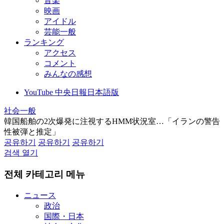
音楽
映画
アイドル
芸能一般
ランキング
アクセス
コメント
みんなの感想
YouTube 中央日報日本語版
社会一般
韓国船舶の2次爆発に注視するHMM状況室…「イランの警告
性被弾と推定」
공유하기
공유하기
공유하기
검색 열기
전체 카테고리 메뉴
ニュース
政治
国際・日本