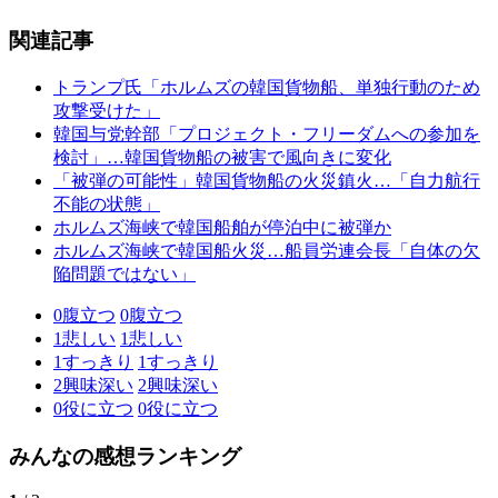
関連記事
トランプ氏「ホルムズの韓国貨物船、単独行動のため
攻撃受けた」
韓国与党幹部「プロジェクト・フリーダムへの参加を
検討」…韓国貨物船の被害で風向きに変化
「被弾の可能性」韓国貨物船の火災鎮火…「自力航行
不能の状態」
ホルムズ海峡で韓国船舶が停泊中に被弾か
ホルムズ海峡で韓国船火災…船員労連会長「自体の欠
陥問題ではない」
0
腹立つ
0
腹立つ
1
悲しい
1
悲しい
1
すっきり
1
すっきり
2
興味深い
2
興味深い
0
役に立つ
0
役に立つ
みんなの感想ランキング