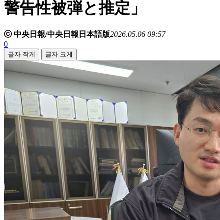
警告性被弾と推定」
ⓒ 中央日報/中央日報日本語版
2026.05.06 09:57
0
글자 작게
글자 크게