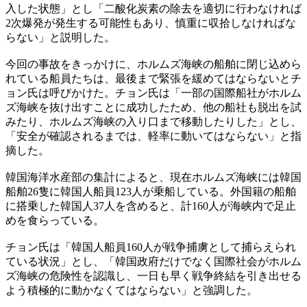
入した状態」とし「二酸化炭素の除去を適切に行わなければ
2次爆発が発生する可能性もあり、慎重に収拾しなければな
らない」と説明した。
今回の事故をきっかけに、ホルムズ海峡の船舶に閉じ込めら
れている船員たちは、最後まで緊張を緩めてはならないとチ
ョン氏は呼びかけた。チョン氏は「一部の国際船社がホルム
ズ海峡を抜け出すことに成功したため、他の船社も脱出を試
みたり、ホルムズ海峡の入り口まで移動したりした」とし、
「安全が確認されるまでは、軽率に動いてはならない」と指
摘した。
韓国海洋水産部の集計によると、現在ホルムズ海峡には韓国
船舶26隻に韓国人船員123人が乗船している。外国籍の船舶
に搭乗した韓国人37人を含めると、計160人が海峡内で足止
めを食らっている。
チョン氏は「韓国人船員160人が戦争捕虜として捕らえられ
ている状況」とし、「韓国政府だけでなく国際社会がホルム
ズ海峡の危険性を認識し、一日も早く戦争終結を引き出せる
よう積極的に動かなくてはならない」と強調した。