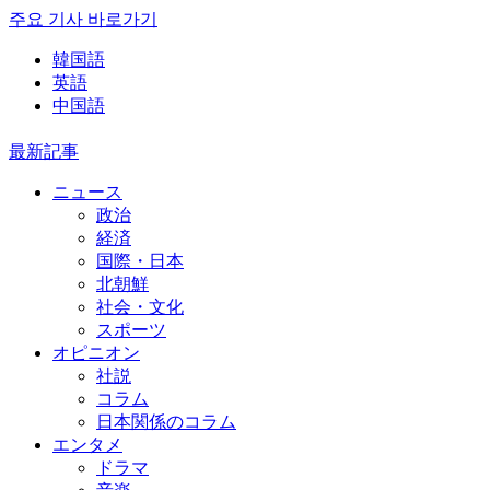
주요 기사 바로가기
韓国語
英語
中国語
最新記事
ニュース
政治
経済
国際・日本
北朝鮮
社会・文化
スポーツ
オピニオン
社説
コラム
日本関係のコラム
エンタメ
ドラマ