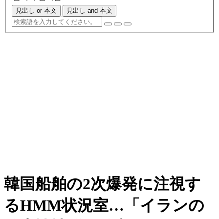
見出し or 本文
見出し and 本文
韓国船舶の2次爆発に注視す
るHMM状況室…「イランの