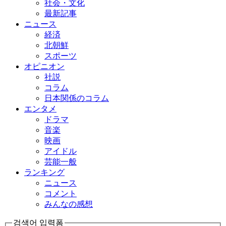
社会・文化
最新記事
ニュース
経済
北朝鮮
スポーツ
オピニオン
社説
コラム
日本関係のコラム
エンタメ
ドラマ
音楽
映画
アイドル
芸能一般
ランキング
ニュース
コメント
みんなの感想
검색어 입력폼