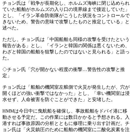
チョン氏は「戦争が長期化し、ホルムズ海峡に閉じ込められ
ていた船舶がホルムズの入り口の境界線まで接近していた」
とし、「イラン革命防衛隊がこうした状況をコントロールで
きないため、警告の意味で攻撃したものと推定している」と
述べた。
ただし、チョン氏は「中国船舶も同様の攻撃を受けたという
報告がある」とし、「イランと韓国の関係は悪くないため、
わざと韓国の船舶を狙撃したのではないと見られる」と語っ
た。
◇チョン氏「穴が開かない程度の衝撃…警告性の攻撃と推
定」
チョン氏は「船舶の機関室左舷側で火災が発生したが、穴が
開くほどの強い衝撃ではなかった」とし、「幸い機関室は浸
水せず、人命被害を防ぐことができた」と安堵した。
HMMは今日中に曳航船を確保し、事故船舶をドバイ港に移
動させる予定だ。この作業には数日かかると予想される。入
港すれば事故原因の分析とともに修理に乗り出す計画だ。チ
ョン氏は「火災鎮圧のために船舶の機関室に二酸化炭素を注