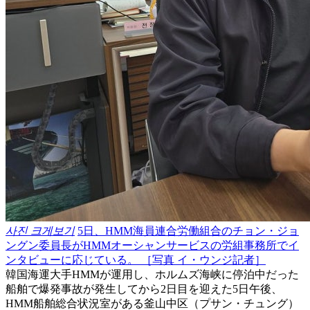
사진 크게보기
5日、HMM海員連合労働組合のチョン・ジョ
ングン委員長がHMMオーシャンサービスの労組事務所でイ
ンタビューに応じている。 ［写真 イ・ウンジ記者］
韓国海運大手HMMが運用し、ホルムズ海峡に停泊中だった
船舶で爆発事故が発生してから2日目を迎えた5日午後、
HMM船舶総合状況室がある釜山中区（プサン・チュング）