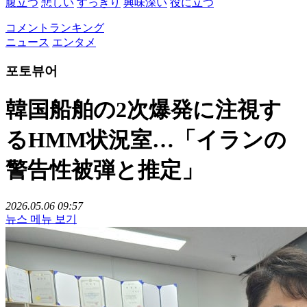
腹立つ
悲しい
すっきり
興味深い
役に立つ
コメントランキング
ニュース
エンタメ
포토뷰어
韓国船舶の2次爆発に注視す
るHMM状況室…「イランの
警告性被弾と推定」
2026.05.06 09:57
뉴스 메뉴 보기