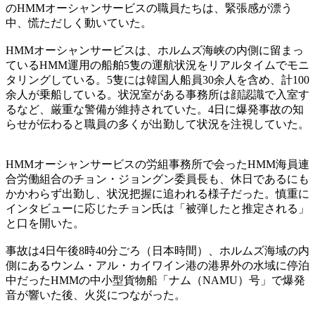
のHMMオーシャンサービスの職員たちは、緊張感が漂う
中、慌ただしく動いていた。
HMMオーシャンサービスは、ホルムズ海峡の内側に留まっ
ているHMM運用の船舶5隻の運航状況をリアルタイムでモニ
タリングしている。5隻には韓国人船員30余人を含め、計100
余人が乗船している。状況室がある事務所は顔認識で入室す
るなど、厳重な警備が維持されていた。4日に爆発事故の知
らせが伝わると職員の多くが出勤して状況を注視していた。
HMMオーシャンサービスの労組事務所で会ったHMM海員連
合労働組合のチョン・ジョングン委員長も、休日であるにも
かかわらず出勤し、状況把握に追われる様子だった。慎重に
インタビューに応じたチョン氏は「被弾したと推定される」
と口を開いた。
事故は4日午後8時40分ごろ（日本時間）、ホルムズ海域の内
側にあるウンム・アル・カイワイン港の港界外の水域に停泊
中だったHMMの中小型貨物船「ナム（NAMU）号」で爆発
音が響いた後、火災につながった。