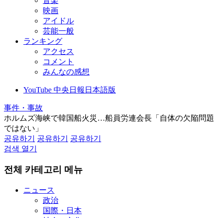
音楽
映画
アイドル
芸能一般
ランキング
アクセス
コメント
みんなの感想
YouTube 中央日報日本語版
事件・事故
ホルムズ海峡で韓国船火災…船員労連会長「自体の欠陥問題
ではない」
공유하기
공유하기
공유하기
검색 열기
전체 카테고리 메뉴
ニュース
政治
国際・日本