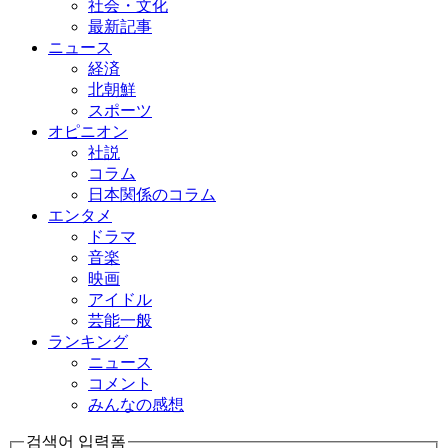
社会・文化
最新記事
ニュース
経済
北朝鮮
スポーツ
オピニオン
社説
コラム
日本関係のコラム
エンタメ
ドラマ
音楽
映画
アイドル
芸能一般
ランキング
ニュース
コメント
みんなの感想
검색어 입력폼