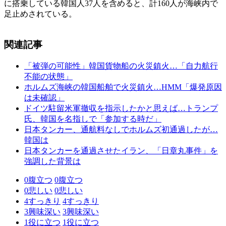
に搭乗している韓国人37人を含めると、計160人が海峡内で
足止めされている。
関連記事
「被弾の可能性」韓国貨物船の火災鎮火…「自力航行
不能の状態」
ホルムズ海峡の韓国船舶で火災鎮火…HMM「爆発原因
は未確認」
ドイツ駐留米軍撤収を指示したかと思えば…トランプ
氏、韓国を名指しで「参加する時だ」
日本タンカー、通航料なしでホルムズ初通過したが…
韓国は
日本タンカーを通過させたイラン、「日章丸事件」を
強調した背景は
0
腹立つ
0
腹立つ
0
悲しい
0
悲しい
4
すっきり
4
すっきり
3
興味深い
3
興味深い
1
役に立つ
1
役に立つ