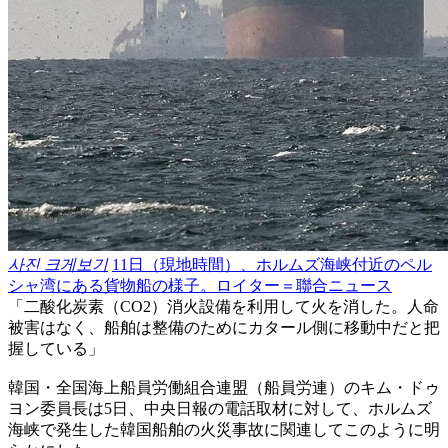
사진 크게보기
11日（現地時間）、ホルムズ海峡付近のペル
シャ湾にある貨物船の様子。ロイター＝聯合ニュース
「二酸化炭素（CO2）消火設備を利用して火を消した。人命
被害はなく、船舶は整備のためにカタール側に移動中だと把
握している」
韓国・全国海上船員労働組合連盟（船員労連）のキム・ドゥ
ヨン委員長は5日、中央日報の電話取材に対して、ホルムズ
海峡で発生した韓国船舶の火災事故に関連してこのように明