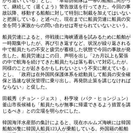
から退いている」とし、「革命防衛隊は一帯の船舶に向かっ
て、継続して（退くよう）警告放送を行ってきた。今回の事
故以降、移動する船舶に対して特別に制裁を加えてはいない
と把握している」と述べた。現在までに船員労連に船員の安
全を問う家族からの問い合わせは寄せられていないという。
船員労連によると、停戦後に海峡通過を試みるために船舶が
一時期集中したが、再び引き返すなど、状況が繰り返される
中で船員たちの不安と疲労が蓄積した状態で今回の事故が発
生した。船員労連はこの日、声明を出し「2カ月以上も緊張
の中で航海を続けてきた船員たちは落ち着いて対応したが、
同様のことが起きるかもしれないという不安に耐えている」
とし、「政府は在外国民保護体系を総動員して船員の安全確
保と迅速な状況管理に乗り出し、再発防止策を講じなければ
ならない」と促した。
田載秀（チョン・ジェス）、朴亨埈（パク・ヒョンジュン）
釜山市長候補も「船員たちが無事に帰還できるよう措置を講
じるべき」との立場を明らかにした。
韓国海洋水産部の集計によると、現在ホルムズ海峡には韓国
船舶26隻に韓国人船員123人が乗船している。外国籍の船舶