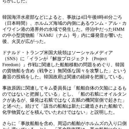
らかにした。
韓国海洋水産部などによると、事故は4日午後8時40分ごろ
（日本時間）、ホルムズ海域の内側にあるウンム・アル・カ
イワイン港の港界外の水域で発生した。停泊中だったHMM
の中小型貨物船「NAMU（ナム）号」内に爆発音が響いた
後、火災が広がった。
ドナルド・トランプ米国大統領はソーシャルメディア
（SNS）に「イランが『解放プロジェクト（Project
Freedom）』作戦に関連した船舶移動の問題をめぐり、韓国
の貨物船を含め（戦争と）無関係な国々を攻撃した」という
趣旨の投稿をした。韓国政府は関連の経緯を把握している。
事故原因に関連してキム委員長は「船舶自体の欠陥によるも
のではないと把握している」とし、「船の右舷にオイルタン
クがあるが、爆発は右舷ではなく左舷の機関室側で起きた」
と述べた。続けて「該当の船舶は新たに建造された船舶で、
化学物質などを積んでいたわけではない」と説明した。
さらに「事故船舶を含め、周辺の船舶がホルムズの入り口側