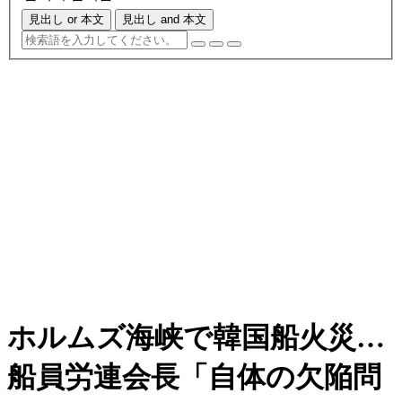
見出し or 本文
見出し and 本文
ホルムズ海峡で韓国船火災…
船員労連会長「自体の欠陥問