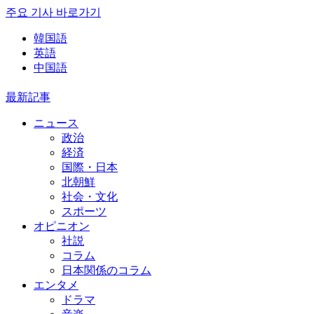
주요 기사 바로가기
韓国語
英語
中国語
最新記事
ニュース
政治
経済
国際・日本
北朝鮮
社会・文化
スポーツ
オピニオン
社説
コラム
日本関係のコラム
エンタメ
ドラマ