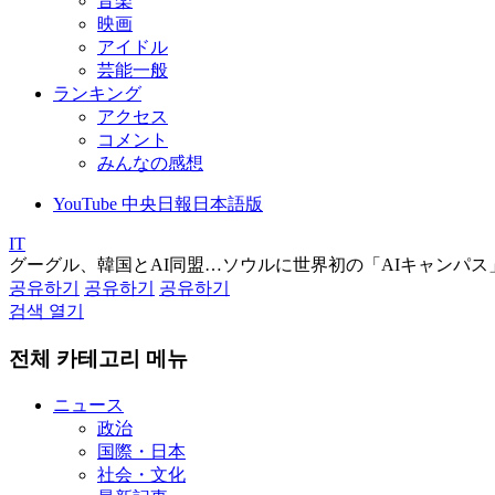
音楽
映画
アイドル
芸能一般
ランキング
アクセス
コメント
みんなの感想
YouTube 中央日報日本語版
IT
グーグル、韓国とAI同盟…ソウルに世界初の「AIキャンパス
공유하기
공유하기
공유하기
검색 열기
전체 카테고리 메뉴
ニュース
政治
国際・日本
社会・文化