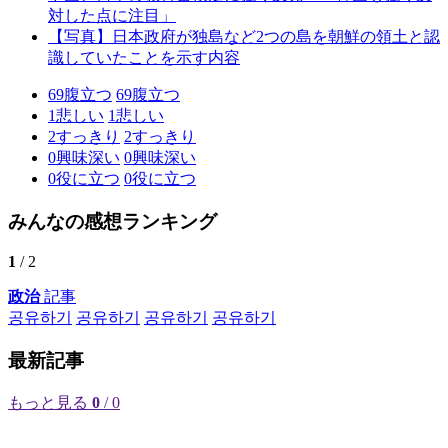
対した点に注目」
【写真】日本政府が独島など2つの島を朝鮮の領土と認
識していたことを示す内容
69
腹立つ
69
腹立つ
1
悲しい
1
悲しい
2
すっきり
2
すっきり
0
興味深い
0
興味深い
0
役に立つ
0
役に立つ
みんなの感想ランキング
1
/ 2
政治
記事
공유하기
공유하기
공유하기
공유하기
最新記事
もっと見る
0
/ 0