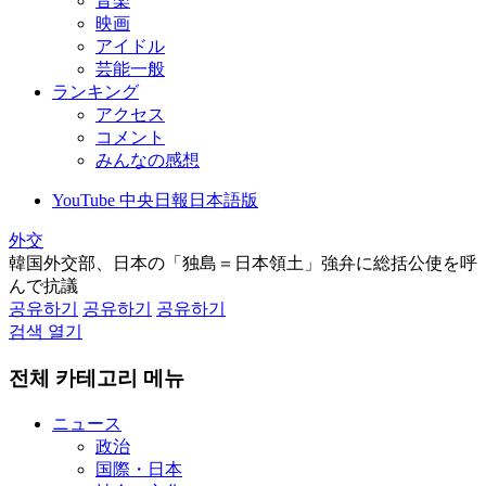
音楽
映画
アイドル
芸能一般
ランキング
アクセス
コメント
みんなの感想
YouTube 中央日報日本語版
外交
韓国外交部、日本の「独島＝日本領土」強弁に総括公使を呼
んで抗議
공유하기
공유하기
공유하기
검색 열기
전체 카테고리 메뉴
ニュース
政治
国際・日本