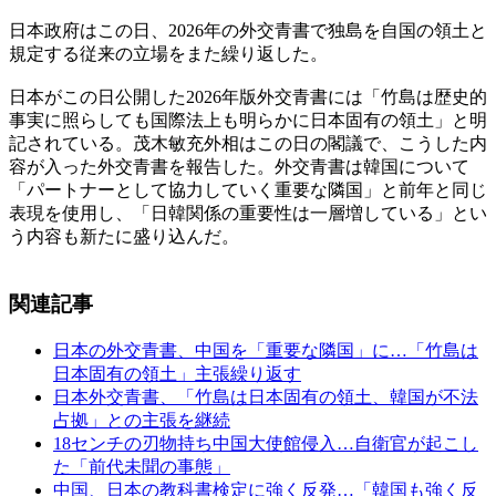
日本政府はこの日、2026年の外交青書で独島を自国の領土と
規定する従来の立場をまた繰り返した。
日本がこの日公開した2026年版外交青書には「竹島は歴史的
事実に照らしても国際法上も明らかに日本固有の領土」と明
記されている。茂木敏充外相はこの日の閣議で、こうした内
容が入った外交青書を報告した。外交青書は韓国について
「パートナーとして協力していく重要な隣国」と前年と同じ
表現を使用し、「日韓関係の重要性は一層増している」とい
う内容も新たに盛り込んだ。
関連記事
日本の外交青書、中国を「重要な隣国」に…「竹島は
日本固有の領土」主張繰り返す
日本外交青書、「竹島は日本固有の領土、韓国が不法
占拠」との主張を継続
18センチの刃物持ち中国大使館侵入…自衛官が起こし
た「前代未聞の事態」
中国、日本の教科書検定に強く反発…「韓国も強く反