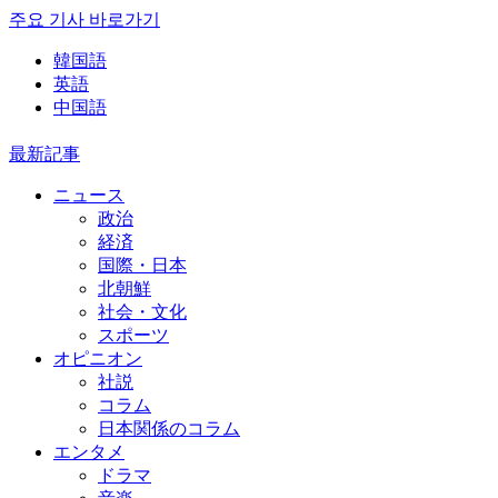
주요 기사 바로가기
韓国語
英語
中国語
最新記事
ニュース
政治
経済
国際・日本
北朝鮮
社会・文化
スポーツ
オピニオン
社説
コラム
日本関係のコラム
エンタメ
ドラマ