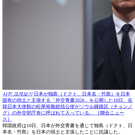
사진 크게보기
日本が独島（ドクト、日本名・竹島）を日本
固有の領土と主張する「外交青書2026」を公開した10日、在
韓日本大使館の松尾裕敬総括公使がソウル鍾路区（チョンノ
グ）の外交部庁舎に呼ばれて入っている。 ［聯合ニュー
ス］
韓国政府は10日、日本が外交青書を通じて独島（ドクト、日
本名・竹島）を日本の領土と主張したことに抗議した。