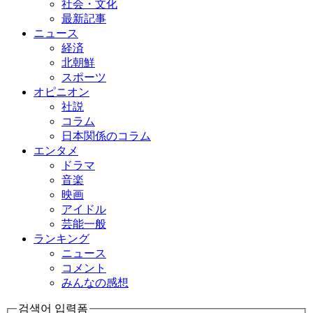
社会・文化
最新記事
ニュース
経済
北朝鮮
スポーツ
オピニオン
社説
コラム
日本関係のコラム
エンタメ
ドラマ
音楽
映画
アイドル
芸能一般
ランキング
ニュース
コメント
みんなの感想
검색어 입력폼