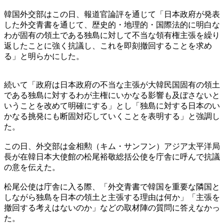
韓国外交部はこの日、報道官論評を通じて「日本政府が発表
した外交青書を通じて、歴史的・地理的・国際法的に明白な
わが固有の領土である独島に対して不当な領有権主張を繰り
返したことに強く抗議し、これを即刻撤回することを求め
る」と明らかにした。
続いて「政府は日本政府の不当な主張が大韓民国固有の領土
である独島に対するわが主権にいかなる影響も及ぼさないと
いうことを改めて明確にする」とし「独島に対する日本のい
かなる挑発にも断固対応していくことを表明する」と強調し
た。
この日、外交部は金相勲（キム・サンフン）アジア太平洋局
長が在韓日本大使館の松尾裕敬総括公使を庁舎に呼んで抗議
の意を伝えた。
松尾公使は庁舎に入る際、「外交青書で韓国を重要な隣国と
しながら独島を日本の領土と主張する理由は何か」「主張を
撤回する考えはないのか」などの取材陣の質問に答えなかっ
た。