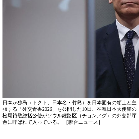
日本が独島（ドクト、日本名・竹島）を日本固有の領土と主
張する「外交青書2026」を公開した10日、在韓日本大使館の
松尾裕敬総括公使がソウル鍾路区（チョンノグ）の外交部庁
舎に呼ばれて入っている。 ［聯合ニュース］