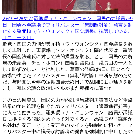
사진 크게보기
羅卿瑗（ナ・ギョンウォン）国民の力議員が9
日、国会本会議場でフィリバスター（無制限討論）発言を制
止する禹元植（ウ・ウォンシク）国会議長に抗議している。
［ニュース1］
野党・国民の力側が禹元植（ウ・ウォンシク）国会議長を激
しく非難した。宋彦錫（ソン・オンソク）院内代表は「禹議
長の国会法違反に対して法的措置を取る」とし、国民の力所
属の朱豪英（チュ・ホヨン）国会副議長は「議長団の一人と
して恥ずかしい」と批判した。葛藤の発端は9日に国会本会
議場で生じたフィリバスター（無制限討論）中断事態のため
だ。与野党は今年の定期国会最終日まで乱闘に近い騒ぎを起
こし、韓国の議会政治レベルがまた赤裸々に表れた。
この日の衝突は、国民の力が内乱担当裁判所設置法など争点
法案の年内処理を防ぐためフィリバスター（議事進行妨害）
に入って始まった。羅卿瑗（ナ・ギョンウォン）議員が禹議
長に挨拶する問題をめぐって対立すると、禹議長が「議題か
ら外れた発言」として発言台のマイクを強制的に切った。フ
ィリバスター中に議長が討論者の発言を強制的に中止したの