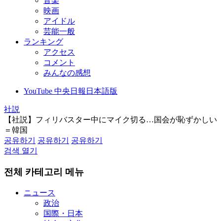
音楽
映画
アイドル
芸能一般
ランキング
アクセス
コメント
みんなの感想
YouTube 中央日報日本語版
社説
【社説】フィリバスター中にマイク切る…国会が恥ずかしい
＝韓国
공유하기
공유하기
공유하기
검색 열기
전체 카테고리 메뉴
ニュース
政治
国際・日本