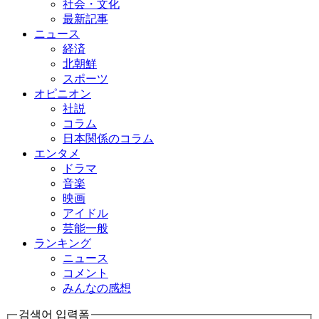
社会・文化
最新記事
ニュース
経済
北朝鮮
スポーツ
オピニオン
社説
コラム
日本関係のコラム
エンタメ
ドラマ
音楽
映画
アイドル
芸能一般
ランキング
ニュース
コメント
みんなの感想
검색어 입력폼