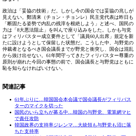
政治は「妥協の技術」だ。しかし今の国会では妥協の兆しが
見えない。鄭清来（チョン・チョンレ）民主党代表は昨日も
「断固たる姿勢で内乱の残滓を根絶しよう」と述べ、国民の
力は「8大悪法阻止」を叫んで座り込みをした。しかも与党
はフィリバスター成立要件として「議員60人出席」規定を新
たに設けようとして保留した状態だ。こうした中、与野党の
仲裁者となるべき国会議長までが野党と衝突し、国会は混乱
から抜け出せない。61年間守ってきたフィリバスター尊重の
原則が崩れた今回の事態の前で、国会議長と与野党はともに
恥を知らなければいけない。
関連記事
61年ぶりに…韓国国会本会議で国会議長がフィリバス
ターのマイクを切った
国民のいら立ちが募る中…韓国の与野党、電算網マヒ
で責任攻防
韓国政界の支持率ジレンマ…大統領も与野党も沼に落
ちた支持率