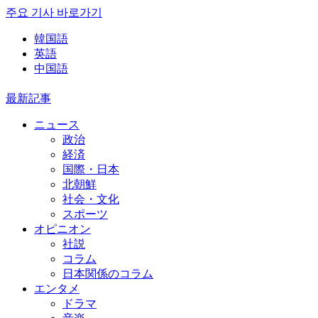
주요 기사 바로가기
韓国語
英語
中国語
最新記事
ニュース
政治
経済
国際・日本
北朝鮮
社会・文化
スポーツ
オピニオン
社説
コラム
日本関係のコラム
エンタメ
ドラマ