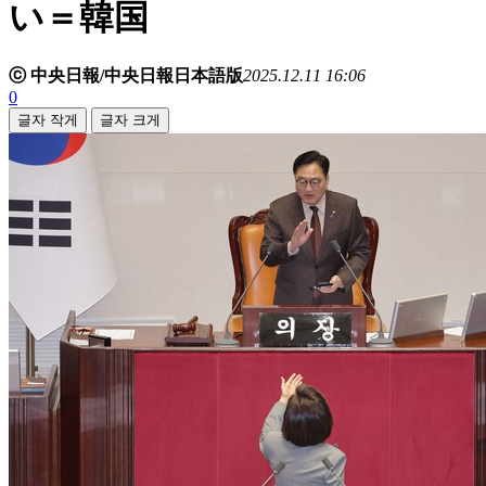
い＝韓国
ⓒ 中央日報/中央日報日本語版
2025.12.11 16:06
0
글자 작게
글자 크게