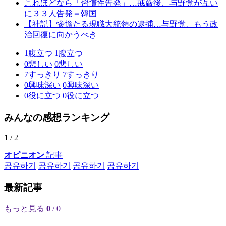
これほどなら「習慣性告発」…戒厳後、与野党が互い
に３３人告発＝韓国
【社説】惨憺たる現職大統領の逮捕…与野党、もう政
治回復に向かうべき
1
腹立つ
1
腹立つ
0
悲しい
0
悲しい
7
すっきり
7
すっきり
0
興味深い
0
興味深い
0
役に立つ
0
役に立つ
みんなの感想ランキング
1
/ 2
オピニオン
記事
공유하기
공유하기
공유하기
공유하기
最新記事
もっと見る
0
/ 0