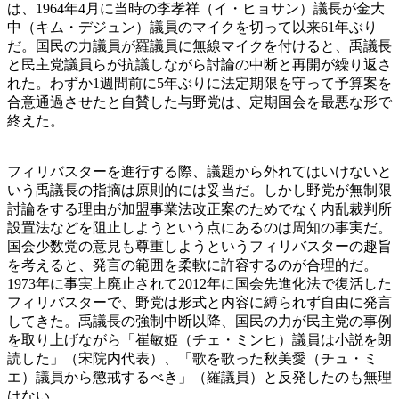
は、1964年4月に当時の李孝祥（イ・ヒョサン）議長が金大
中（キム・デジュン）議員のマイクを切って以来61年ぶり
だ。国民の力議員が羅議員に無線マイクを付けると、禹議長
と民主党議員らが抗議しながら討論の中断と再開が繰り返さ
れた。わずか1週間前に5年ぶりに法定期限を守って予算案を
合意通過させたと自賛した与野党は、定期国会を最悪な形で
終えた。
フィリバスターを進行する際、議題から外れてはいけないと
いう禹議長の指摘は原則的には妥当だ。しかし野党が無制限
討論をする理由が加盟事業法改正案のためでなく内乱裁判所
設置法などを阻止しようという点にあるのは周知の事実だ。
国会少数党の意見も尊重しようというフィリバスターの趣旨
を考えると、発言の範囲を柔軟に許容するのが合理的だ。
1973年に事実上廃止されて2012年に国会先進化法で復活した
フィリバスターで、野党は形式と内容に縛られず自由に発言
してきた。禹議長の強制中断以降、国民の力が民主党の事例
を取り上げながら「崔敏姫（チェ・ミンヒ）議員は小説を朗
読した」（宋院内代表）、「歌を歌った秋美愛（チュ・ミ
エ）議員から懲戒するべき」（羅議員）と反発したのも無理
はない。