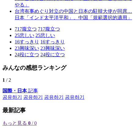
やる」
台湾有事めぐり対立の中国と日本の駐韓大使が同席…
日本「インド太平洋平和」、中国「規範選択的適用」
717
腹立つ
717
腹立つ
25
悲しい
25
悲しい
16
すっきり
16
すっきり
23
興味深い
23
興味深い
24
役に立つ
24
役に立つ
みんなの感想ランキング
1
/ 2
国際・日本
記事
공유하기
공유하기
공유하기
공유하기
最新記事
もっと見る
0
/ 0