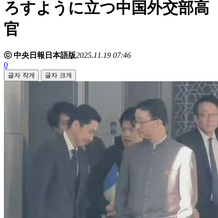
ろすように立つ中国外交部高
官
ⓒ 中央日報日本語版
2025.11.19 07:46
0
글자 작게
글자 크게