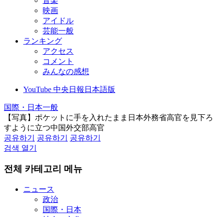
音楽
映画
アイドル
芸能一般
ランキング
アクセス
コメント
みんなの感想
YouTube 中央日報日本語版
国際・日本一般
【写真】ポケットに手を入れたまま日本外務省高官を見下ろ
すように立つ中国外交部高官
공유하기
공유하기
공유하기
검색 열기
전체 카테고리 메뉴
ニュース
政治
国際・日本