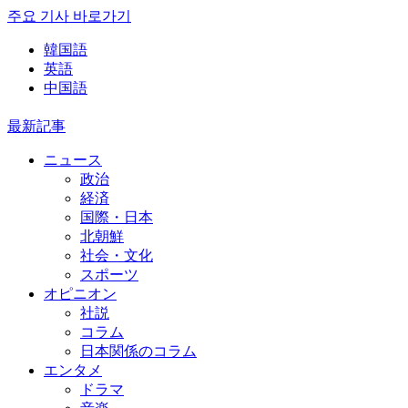
주요 기사 바로가기
韓国語
英語
中国語
最新記事
ニュース
政治
経済
国際・日本
北朝鮮
社会・文化
スポーツ
オピニオン
社説
コラム
日本関係のコラム
エンタメ
ドラマ