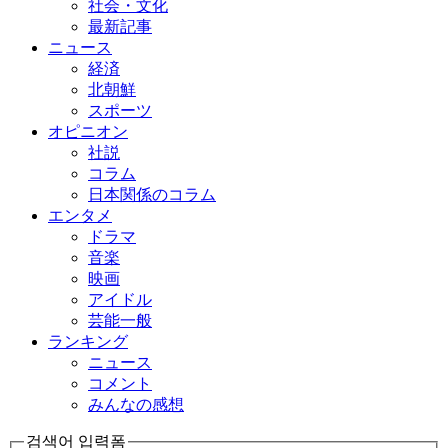
社会・文化
最新記事
ニュース
経済
北朝鮮
スポーツ
オピニオン
社説
コラム
日本関係のコラム
エンタメ
ドラマ
音楽
映画
アイドル
芸能一般
ランキング
ニュース
コメント
みんなの感想
검색어 입력폼