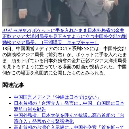
사진 크게보기
ポケットに手を入れたまま日本外務省の金井
正彰アジア大洋州局長を見下ろすように立つ中国外交部の劉
勁松アジア局長。［玉淵譚天 キャプチャー］
18日、中国国営メディアのCC-TV系列SNSには、中国外交部
の劉勁松アジア局長（前列右）が、ポケットに手を入れたま
ま、頭を下げている日本外務省の金井正彰アジア大洋州局長
を見下ろすように立っている場面の動画が投稿された。中国
側がこの場面を意図的に公開したものとみられる。
関連記事
中国国営メディア「沖縄は日本ではない」
日本首相の「台湾介入」発言に…中国、自国民に日本
渡航自制を勧告
中国外務省、日本大使を呼んで抗議…高市首相の「台
湾介入」発言めぐり緊張激化
高市首相の台湾介入示唆に…中国外交官「首を斬って