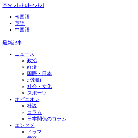
주요 기사 바로가기
韓国語
英語
中国語
最新記事
ニュース
政治
経済
国際・日本
北朝鮮
社会・文化
スポーツ
オピニオン
社説
コラム
日本関係のコラム
エンタメ
ドラマ