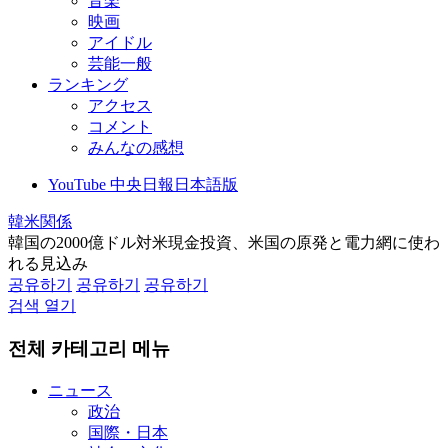
音楽
映画
アイドル
芸能一般
ランキング
アクセス
コメント
みんなの感想
YouTube 中央日報日本語版
韓米関係
韓国の2000億ドル対米現金投資、米国の原発と電力網に使わ
れる見込み
공유하기
공유하기
공유하기
검색 열기
전체 카테고리 메뉴
ニュース
政治
国際・日本