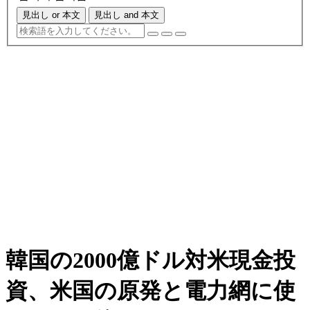
見出し or 本文
見出し and 本文
韓国の2000億ドル対米現金投
資、米国の原発と電力網に使