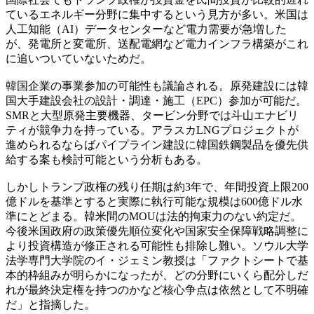
ているエネルギー分野に集中するという見方が多い。米国は
人工知能（AI）データセンターなど電力需要が急増した
が、発電所と変電所、送配電網など電力インフラ構築がこれ
に追いついていないためだ。
韓国企業の事業参加の可能性も議論される。原発建設には韓
国大手建設会社の設計・調達・施工（EPC）参加が可能だ。
SMRと大型原発主要機器、タービン分野では斗山エナビリ
ティが競争力を持っている。アラスカLNGプロジェクトが
進められるならばパイプライン建設に韓国鉄鋼製品を優先供
給する案も検討可能という分析もある。
しかしトランプ政権の残り任期は約3年で、年間投資上限200
億ドルを基準とすると実際に執行可能な規模は600億ドル水
準にとどまる。韓米間のMOUは法的拘束力のない約定だ。
今後米国政府の政策優先順位変化や国家安全保障戦略調整に
より投資構造が修正される可能性も排除し難い。ソウル大学
法学専門大学院のイ・ジェミン教授は「ファクトシートで基
本的枠組みが明らかになったが、どの分野にいくら配分しだ
れが最終決定権を持つのかなど核心争点は依然として不明確
だ」と指摘した。