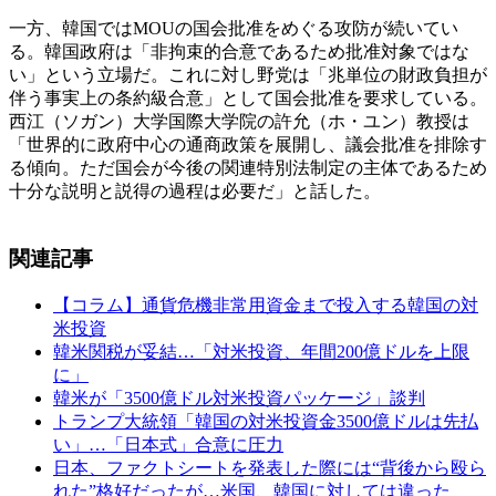
一方、韓国ではMOUの国会批准をめぐる攻防が続いてい
る。韓国政府は「非拘束的合意であるため批准対象ではな
い」という立場だ。これに対し野党は「兆単位の財政負担が
伴う事実上の条約級合意」として国会批准を要求している。
西江（ソガン）大学国際大学院の許允（ホ・ユン）教授は
「世界的に政府中心の通商政策を展開し、議会批准を排除す
る傾向。ただ国会が今後の関連特別法制定の主体であるため
十分な説明と説得の過程は必要だ」と話した。
関連記事
【コラム】通貨危機非常用資金まで投入する韓国の対
米投資
韓米関税が妥結…「対米投資、年間200億ドルを上限
に」
韓米が「3500億ドル対米投資パッケージ」談判
トランプ大統領「韓国の対米投資金3500億ドルは先払
い」…「日本式」合意に圧力
日本、ファクトシートを発表した際には“背後から殴ら
れた”格好だったが…米国、韓国に対しては違った