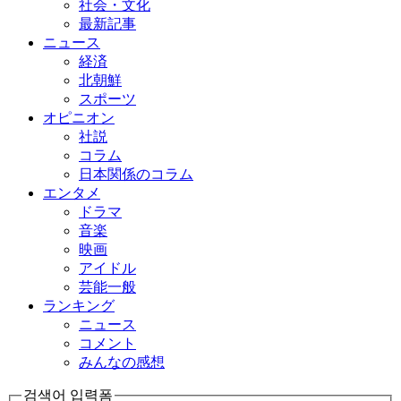
社会・文化
最新記事
ニュース
経済
北朝鮮
スポーツ
オピニオン
社説
コラム
日本関係のコラム
エンタメ
ドラマ
音楽
映画
アイドル
芸能一般
ランキング
ニュース
コメント
みんなの感想
검색어 입력폼