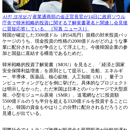
사진 크게보기
産業通商部の金正官長官が14日に政府ソウル
庁舎で韓米戦略的投資に関する了解覚書署名と関連し会見後
に質疑応答している。［写真 ニュース1］
韓国が確定した3500億ドル（約54兆円）規模の対米投資パッ
ケージのうち、現金投資の性格の2000億ドルがどのような事
業に配分されるかが争点として浮上した。今後韓国企業の参
加と国益に直結する構造であるためだ。
韓米戦略的投資了解覚書（MOU）を見ると、「経済と国家
安全保障利益増進」を原則として提示し、造船、エネルギ
ー、半導体、医薬品、核心鉱物、人工知能（AI）、量子コ
ンピューティングなどを例に挙げた。具体的なプロジェクト
は明示しなかった。ただ米国は日本とのパッケージで大型原
発、小型モジュール原発（SMR）、送電網などに投資額
5500億ドルのうち半分を超える3320億ドルを投資することに
した。韓国の資金もやはりこの分野に配分されるだろうとの
見通しが出ている。
国際社会でもトランプ政権が投資金を民間投資が比較的遅れ