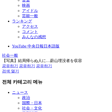
音楽
映画
アイドル
芸能一般
ランキング
アクセス
コメント
みんなの感想
YouTube 中央日報日本語版
社会一般
【写真】結局帰らぬ人に…蔚山埋没者を収容
공유하기
공유하기
공유하기
검색 열기
전체 카테고리 메뉴
ニュース
政治
国際・日本
社会・文化