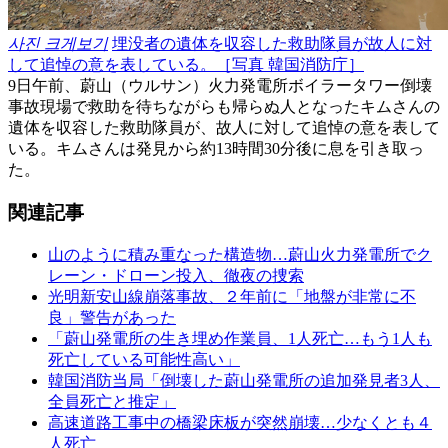
사진 크게보기
埋没者の遺体を収容した救助隊員が故人に対
して追悼の意を表している。［写真 韓国消防庁］
9日午前、蔚山（ウルサン）火力発電所ボイラータワー倒壊
事故現場で救助を待ちながらも帰らぬ人となったキムさんの
遺体を収容した救助隊員が、故人に対して追悼の意を表して
いる。キムさんは発見から約13時間30分後に息を引き取っ
た。
関連記事
山のように積み重なった構造物…蔚山火力発電所でク
レーン・ドローン投入、徹夜の捜索
光明新安山線崩落事故、２年前に「地盤が非常に不
良」警告があった
「蔚山発電所の生き埋め作業員、1人死亡…もう1人も
死亡している可能性高い」
韓国消防当局「倒壊した蔚山発電所の追加発見者3人、
全員死亡と推定」
高速道路工事中の橋梁床板が突然崩壊…少なくとも４
人死亡