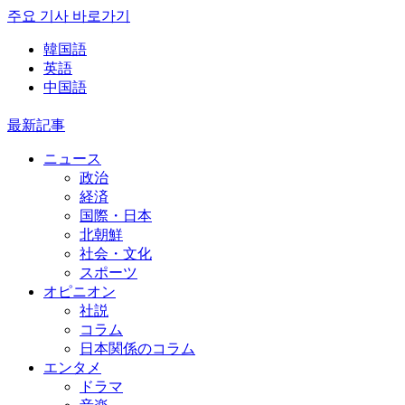
주요 기사 바로가기
韓国語
英語
中国語
最新記事
ニュース
政治
経済
国際・日本
北朝鮮
社会・文化
スポーツ
オピニオン
社説
コラム
日本関係のコラム
エンタメ
ドラマ