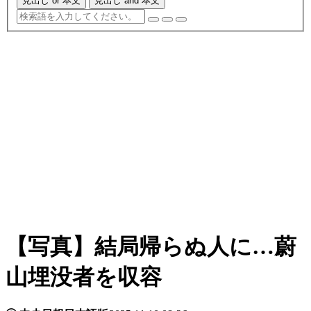
見出し or 本文
見出し and 本文
【写真】結局帰らぬ人に…蔚
山埋没者を収容