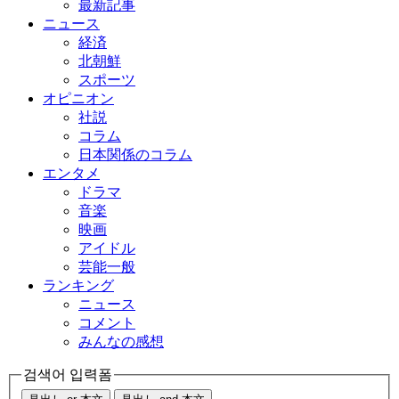
最新記事
ニュース
経済
北朝鮮
スポーツ
オピニオン
社説
コラム
日本関係のコラム
エンタメ
ドラマ
音楽
映画
アイドル
芸能一般
ランキング
ニュース
コメント
みんなの感想
검색어 입력폼