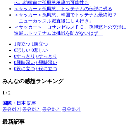
へ…訪韓前に孫興慜移籍の可能性も
＜サッカー＞孫興慜、トッテナムの伝説に残る
＜サッカー＞孫興慜、韓国でトッテナム最終戦？
「ニューカッスル戦直後にＬＡ行き」
＜サッカー＞「ロサンゼルスＦＣ、孫興慜との交渉に
進展…トッテナムは挑戦を防がないはず」
1
腹立つ
1
腹立つ
0
悲しい
0
悲しい
0
すっきり
0
すっきり
0
興味深い
0
興味深い
0
役に立つ
0
役に立つ
みんなの感想ランキング
1
/ 2
国際・日本
記事
공유하기
공유하기
공유하기
공유하기
最新記事