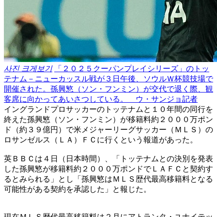
사진 크게보기
「２０２５クーパンプレイシリーズ」のトッ
テナム－ニューカッスル戦が３日午後、ソウルＷ杯競技場で
開催された。孫興慜（ソン・フンミン）が交代で退く際、観
客席に向かってあいさつしている。 ウ・サンジョ記者
イングランドプロサッカーのトッテナムと１０年間の同行を
終えた孫興慜（ソン・フンミン）が移籍料約２０００万ポン
ド（約３９億円）で米メジャーリーグサッカー（ＭＬＳ）の
ロサンゼルス（ＬＡ）ＦＣに行くという報道があった。
英ＢＢＣは４日（日本時間）、「トッテナムとの決別を発表
した孫興慜が移籍料約２０００万ポンドでＬＡＦＣと契約す
るとみられる」とし「孫興慜はＭＬＳ歴代最高移籍料となる
可能性がある契約を承認した」と報じた。
現在ＭＬＳ歴代最高移籍料は２月にアトランタ・ユナイテッ