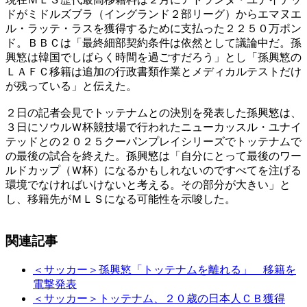
ドがミドルズブラ（イングランド２部リーグ）からエマヌエ
ル・ラッテ・ラスを獲得するために支払った２２５０万ポン
ド。ＢＢＣは「最終細部契約条件は依然として議論中だ。孫
興慜は韓国でしばらく時間を過ごすだろう」とし「孫興慜の
ＬＡＦＣ移籍は追加の行政書類作業とメディカルテストだけ
が残っている」と伝えた。
２日の記者会見でトッテナムとの決別を発表した孫興慜は、
３日にソウルＷ杯競技場で行われたニューカッスル・ユナイ
テッドとの２０２５クーパンプレイシリーズでトッテナムで
の最後の試合を終えた。孫興慜は「自分にとって最後のワー
ルドカップ（Ｗ杯）になるかもしれないのですべてを注げる
環境でなければいけないと考える。その部分が大きい」と
し、移籍先がＭＬＳになる可能性を示唆した。
関連記事
＜サッカー＞孫興慜「トッテナムを離れる」 移籍を
電撃発表
＜サッカー＞トッテナム、２０歳の日本人ＣＢ獲得