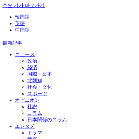
주요 기사 바로가기
韓国語
英語
中国語
最新記事
ニュース
政治
経済
国際・日本
北朝鮮
社会・文化
スポーツ
オピニオン
社説
コラム
日本関係のコラム
エンタメ
ドラマ