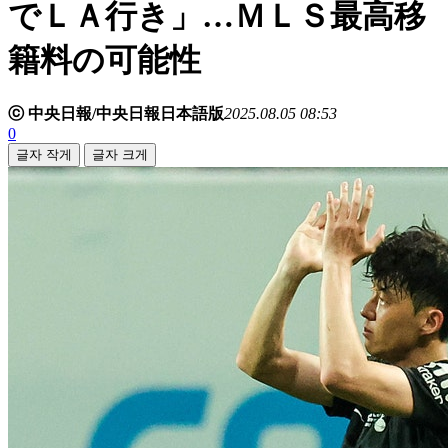
でＬＡ行き」…ＭＬＳ最高移
籍料の可能性
ⓒ 中央日報/中央日報日本語版
2025.08.05 08:53
0
글자 작게
글자 크게