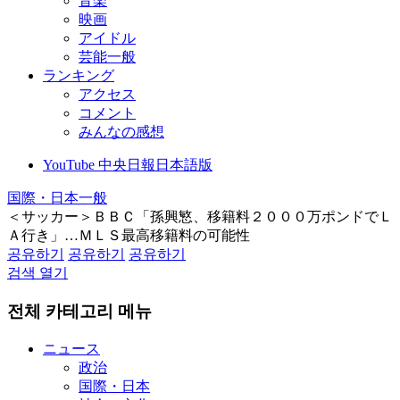
音楽
映画
アイドル
芸能一般
ランキング
アクセス
コメント
みんなの感想
YouTube 中央日報日本語版
国際・日本一般
＜サッカー＞ＢＢＣ「孫興慜、移籍料２０００万ポンドでＬ
Ａ行き」…ＭＬＳ最高移籍料の可能性
공유하기
공유하기
공유하기
검색 열기
전체 카테고리 메뉴
ニュース
政治
国際・日本