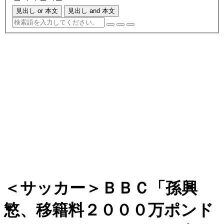
見出し or 本文
見出し and 本文
＜サッカー＞ＢＢＣ「孫興
慜、移籍料２０００万ポンド