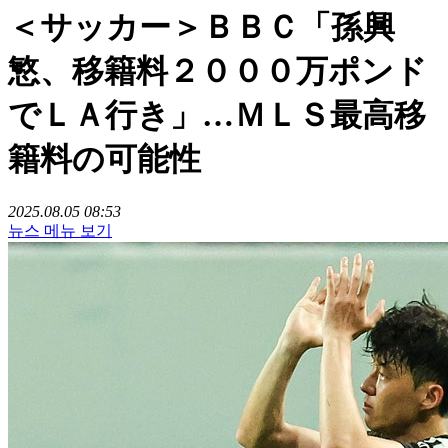
＜サッカー＞ＢＢＣ「孫興
慜、移籍料２０００万ポンド
でＬＡ行き」…ＭＬＳ最高移
籍料の可能性
2025.08.05 08:53
뉴스 메뉴 보기