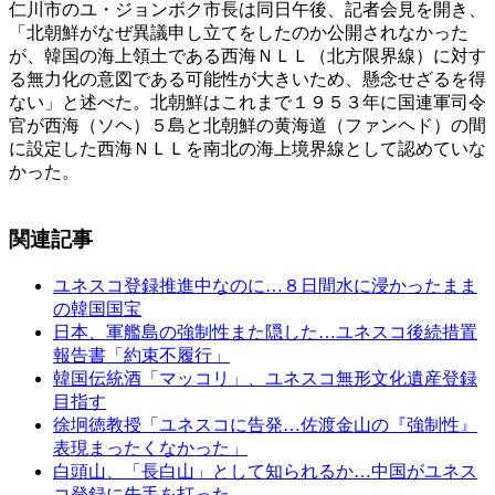
仁川市のユ・ジョンボク市長は同日午後、記者会見を開き、
「北朝鮮がなぜ異議申し立てをしたのか公開されなかった
が、韓国の海上領土である西海ＮＬＬ（北方限界線）に対す
る無力化の意図である可能性が大きいため、懸念せざるを得
ない」と述べた。北朝鮮はこれまで１９５３年に国連軍司令
官が西海（ソヘ）５島と北朝鮮の黄海道（ファンヘド）の間
に設定した西海ＮＬＬを南北の海上境界線として認めていな
かった。
関連記事
ユネスコ登録推進中なのに…８日間水に浸かったまま
の韓国国宝
日本、軍艦島の強制性また隠した…ユネスコ後続措置
報告書「約束不履行」
韓国伝統酒「マッコリ」、ユネスコ無形文化遺産登録
目指す
徐坰徳教授「ユネスコに告発…佐渡金山の『強制性』
表現まったくなかった」
白頭山、「長白山」として知られるか…中国がユネス
コ登録に先手を打った