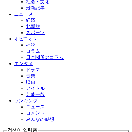
社会・文化
最新記事
ニュース
経済
北朝鮮
スポーツ
オピニオン
社説
コラム
日本関係のコラム
エンタメ
ドラマ
音楽
映画
アイドル
芸能一般
ランキング
ニュース
コメント
みんなの感想
검색어 입력폼