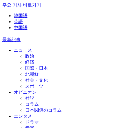
주요 기사 바로가기
韓国語
英語
中国語
最新記事
ニュース
政治
経済
国際・日本
北朝鮮
社会・文化
スポーツ
オピニオン
社説
コラム
日本関係のコラム
エンタメ
ドラマ