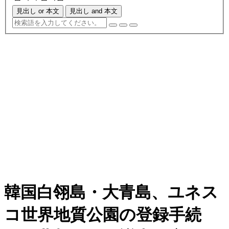
見出し or 本文
見出し and 本文
韓国白翎島・大青島、ユネス
コ世界地質公園の登録手続