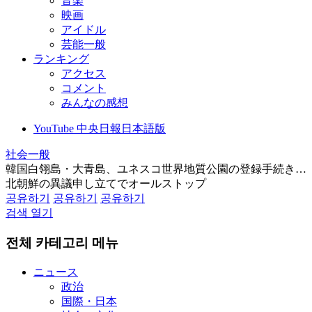
音楽
映画
アイドル
芸能一般
ランキング
アクセス
コメント
みんなの感想
YouTube 中央日報日本語版
社会一般
韓国白翎島・大青島、ユネスコ世界地質公園の登録手続き…
北朝鮮の異議申し立てでオールストップ
공유하기
공유하기
공유하기
검색 열기
전체 카테고리 메뉴
ニュース
政治
国際・日本