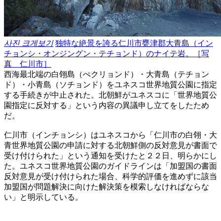
사진 크게보기
独特な絶景を誇る仁川市甕津郡大青島（イン
チョンシ・オンジングン・テチョンド）のナイテ岩。［写
真 仁川市］
西海最北端の白翎島（ぺクリョンド）・大青島（テチョン
ド）・小青島（ソチョンド）をユネスコ世界地質公園に指定
する手続きが中止された。北朝鮮がユネスコに「世界地質公
園指定に反対する」という内容の異議申し立てをしたため
だ。
仁川市（インチョンシ）はユネスコから「仁川市の白翎・大
青世界地質公園の申請に対する北朝鮮側の反対意見が書面で
受け付けられた」という通知を受けたと２２日、明らかにし
た。ユネスコ世界地質公園のガイドラインは「加盟国の書面
反対意見が受け付けられた場合、科学的評価を進めずに該当
加盟国が問題解決に向けた解決策を模索しなければならな
い」と明示している。