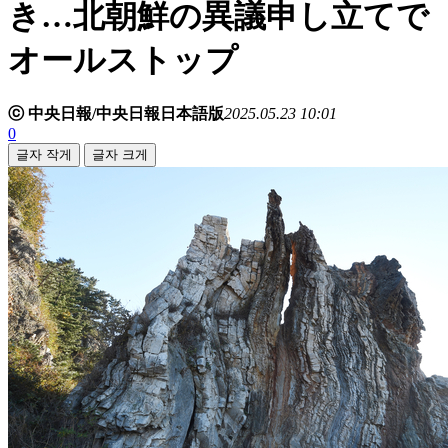
き…北朝鮮の異議申し立てで
オールストップ
ⓒ 中央日報/中央日報日本語版
2025.05.23 10:01
0
글자 작게
글자 크게