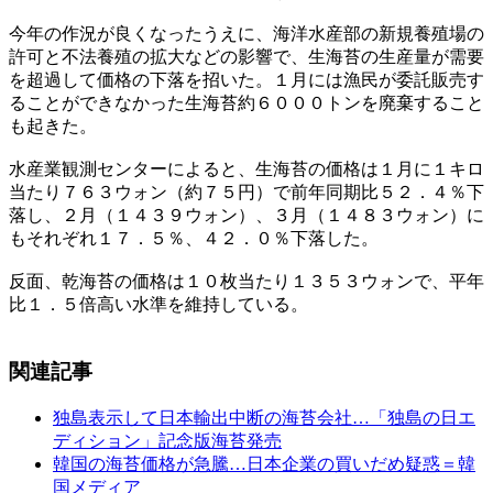
今年の作況が良くなったうえに、海洋水産部の新規養殖場の
許可と不法養殖の拡大などの影響で、生海苔の生産量が需要
を超過して価格の下落を招いた。１月には漁民が委託販売す
ることができなかった生海苔約６０００トンを廃棄すること
も起きた。
水産業観測センターによると、生海苔の価格は１月に１キロ
当たり７６３ウォン（約７５円）で前年同期比５２．４％下
落し、２月（１４３９ウォン）、３月（１４８３ウォン）に
もそれぞれ１７．５％、４２．０％下落した。
反面、乾海苔の価格は１０枚当たり１３５３ウォンで、平年
比１．５倍高い水準を維持している。
関連記事
独島表示して日本輸出中断の海苔会社…「独島の日エ
ディション」記念版海苔発売
韓国の海苔価格が急騰…日本企業の買いだめ疑惑＝韓
国メディア