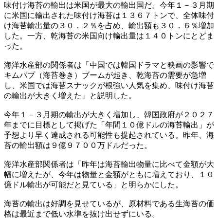
味付け海苔の輸出は米国が最大の輸出国だ。今年１－３月期
に米国に輸出された味付け海苔は１３６７トンで、全体味付
け海苔輸出量の３０．２％を占め、輸出額も３０．６％増加
した。一方、乾海苔の米国向け輸出量は１４０トンにとどま
った。
海洋水産部の関係者は「中国では韓国ドラマと映画の影響で
キムパプ（海苔巻き）ブームが起き、乾海苔の需要が急増
し、米国では海苔スナックが根強い人気を集め、味付け海苔
の輸出が大きく増えた」と説明した。
今年１－３月期の輸出が大きく増加し、韓国政府が２０２７
年までに目標として掲げた「年間１０億ドルの海苔輸出」が
予想より早く達成される可能性も提起されている。昨年、海
苔の輸出額は９億９７００万ドルだった。
海洋水産部関係者は「昨年は海苔輸出物量に比べて金額が大
幅に増えたが、今年は物量と金額がともに増えており、１０
億ドル輸出が可能だと見ている」と明らかにした。
海苔の輸出は好調を見せているが、原材料である生海苔の価
格は最近まで低い水準を抜け出せずにいる。