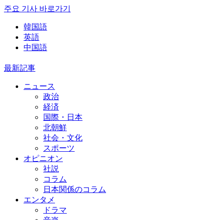
주요 기사 바로가기
韓国語
英語
中国語
最新記事
ニュース
政治
経済
国際・日本
北朝鮮
社会・文化
スポーツ
オピニオン
社説
コラム
日本関係のコラム
エンタメ
ドラマ