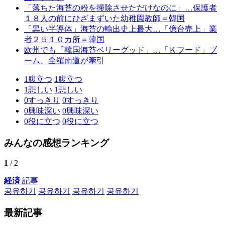
「落ちた海苔の粉を掃除させただけなのに」…保護者
１８人の前にひざまずいた幼稚園教師＝韓国
「黒い半導体」海苔の輸出史上最大…「億台売上」業
者２５１０カ所＝韓国
欧州でも「韓国海苔ベリーグッド」…「Ｋフード」ブ
ーム、全羅南道が牽引
1
腹立つ
1
腹立つ
1
悲しい
1
悲しい
0
すっきり
0
すっきり
0
興味深い
0
興味深い
0
役に立つ
0
役に立つ
みんなの感想ランキング
1
/ 2
経済
記事
공유하기
공유하기
공유하기
공유하기
最新記事