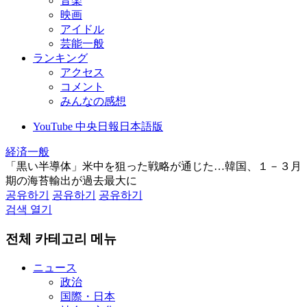
音楽
映画
アイドル
芸能一般
ランキング
アクセス
コメント
みんなの感想
YouTube 中央日報日本語版
経済一般
「黒い半導体」米中を狙った戦略が通じた…韓国、１－３月
期の海苔輸出が過去最大に
공유하기
공유하기
공유하기
검색 열기
전체 카테고리 메뉴
ニュース
政治
国際・日本