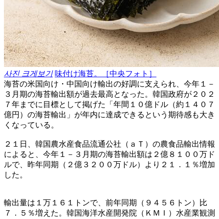
사진 크게보기
味付け海苔。［中央フォト］
海苔の米国向け・中国向け輸出の好調に支えられ、今年１－
３月期の海苔輸出額が過去最高となった。韓国政府が２０２
７年までに目標として掲げた「年間１０億ドル（約１４０７
億円）の海苔輸出」が年内に達成できるという期待感も大き
くなっている。
２１日、韓国農水産食品流通公社（ａＴ）の農食品輸出情報
によると、今年１－３月期の海苔輸出額は２億８１００万ド
ルで、昨年同期（２億３２００万ドル）より２１．１％増加
した。
輸出量は１万１６１トンで、前年同期（９４５６トン）比
７．５％増えた。韓国海洋水産開発院（ＫＭＩ）水産業観測