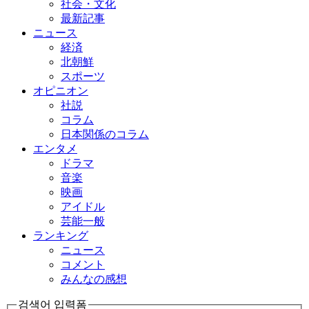
社会・文化
最新記事
ニュース
経済
北朝鮮
スポーツ
オピニオン
社説
コラム
日本関係のコラム
エンタメ
ドラマ
音楽
映画
アイドル
芸能一般
ランキング
ニュース
コメント
みんなの感想
검색어 입력폼