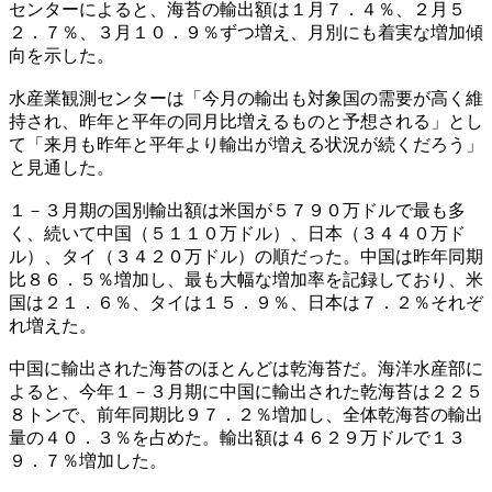
センターによると、海苔の輸出額は１月７．４％、２月５
２．７％、３月１０．９％ずつ増え、月別にも着実な増加傾
向を示した。
水産業観測センターは「今月の輸出も対象国の需要が高く維
持され、昨年と平年の同月比増えるものと予想される」とし
て「来月も昨年と平年より輸出が増える状況が続くだろう」
と見通した。
１－３月期の国別輸出額は米国が５７９０万ドルで最も多
く、続いて中国（５１１０万ドル）、日本（３４４０万ド
ル）、タイ（３４２０万ドル）の順だった。中国は昨年同期
比８６．５％増加し、最も大幅な増加率を記録しており、米
国は２１．６％、タイは１５．９％、日本は７．２％それぞ
れ増えた。
中国に輸出された海苔のほとんどは乾海苔だ。海洋水産部に
よると、今年１－３月期に中国に輸出された乾海苔は２２５
８トンで、前年同期比９７．２％増加し、全体乾海苔の輸出
量の４０．３％を占めた。輸出額は４６２９万ドルで１３
９．７％増加した。