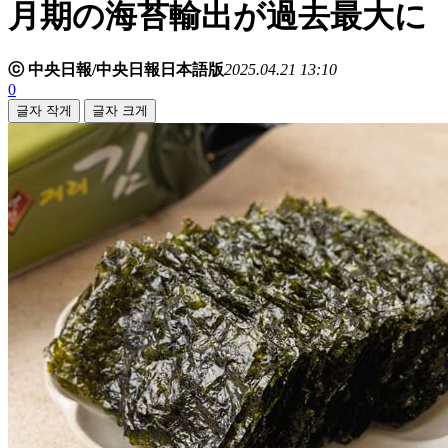
月期の海苔輸出が過去最大に
ⓒ 中央日報/中央日報日本語版
2025.04.21 13:10
0
글자 작게
글자 크게