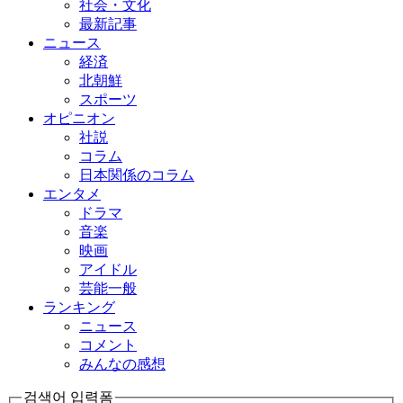
社会・文化
最新記事
ニュース
経済
北朝鮮
スポーツ
オピニオン
社説
コラム
日本関係のコラム
エンタメ
ドラマ
音楽
映画
アイドル
芸能一般
ランキング
ニュース
コメント
みんなの感想
검색어 입력폼