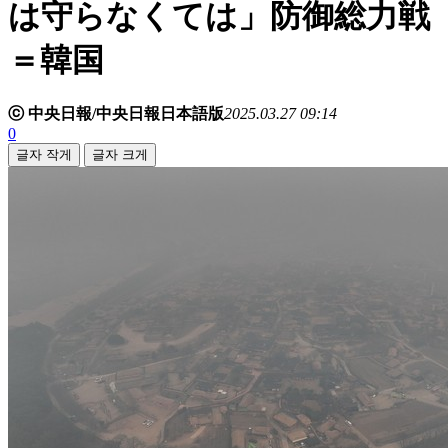
は守らなくては」防御総力戦
＝韓国
ⓒ 中央日報/中央日報日本語版
2025.03.27 09:14
0
글자 작게
글자 크게