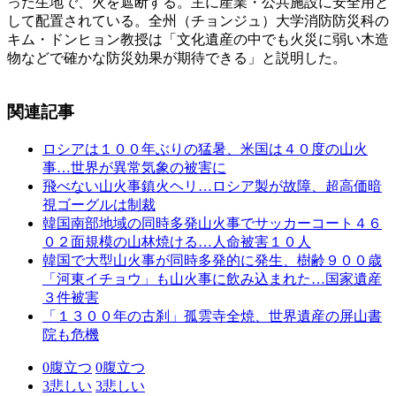
った生地で、火を遮断する。主に産業・公共施設に安全用と
して配置されている。全州（チョンジュ）大学消防防災科の
キム・ドンヒョン教授は「文化遺産の中でも火災に弱い木造
物などで確かな防災効果が期待できる」と説明した。
関連記事
ロシアは１００年ぶりの猛暑、米国は４０度の山火
事…世界が異常気象の被害に
飛べない山火事鎮火ヘリ…ロシア製が故障、超高価暗
視ゴーグルは制裁
韓国南部地域の同時多発山火事でサッカーコート４６
０２面規模の山林焼ける…人命被害１０人
韓国で大型山火事が同時多発的に発生、樹齢９００歳
「河東イチョウ」も山火事に飲み込まれた…国家遺産
３件被害
「１３００年の古刹」孤雲寺全焼、世界遺産の屏山書
院も危機
0
腹立つ
0
腹立つ
3
悲しい
3
悲しい