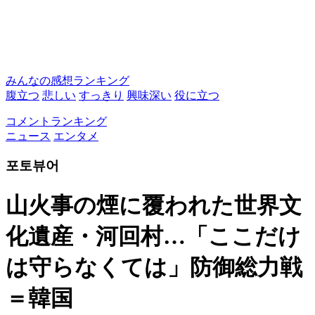
みんなの感想ランキング
腹立つ
悲しい
すっきり
興味深い
役に立つ
コメントランキング
ニュース
エンタメ
포토뷰어
山火事の煙に覆われた世界文
化遺産・河回村…「ここだけ
は守らなくては」防御総力戦
＝韓国