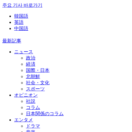
주요 기사 바로가기
韓国語
英語
中国語
最新記事
ニュース
政治
経済
国際・日本
北朝鮮
社会・文化
スポーツ
オピニオン
社説
コラム
日本関係のコラム
エンタメ
ドラマ