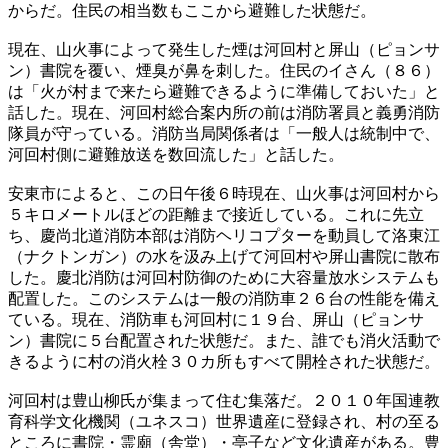
からだ。住民の相当数もここから避難した状態だ。
現在、山火事によって発生した煙は河回村と屏山（ピョンサ
ン）書院を覆い、煙臭が鼻を刺した。住民のイさん（８６）
は「火が村まで来たら避難できるように準備しておいた」と
話した。現在、河回村総合案内所の前は消防署員と義勇消防
隊員が守っている。消防当局関係者は「一般人は統制中で、
河回村側に避難放送を数回流した」と話した。
安東市によると、この日午後６時現在、山火事は河回村から
５キロメートルほどの距離まで接近している。これに先立
ち、慶尚北道消防本部は消防ヘリコプターを動員して洛東江
（ナクトンガン）の水を汲み上げて河回村や屏山書院に散布
した。慶北消防は河回村防御のために大容量放水システムも
配置した。このシステムは一般の消防車２６台の性能を備え
ている。現在、消防車も河回村に１９台、屏山（ピョンサ
ン）書院に５台配置された状態だ。また、誰でも消火活動で
きるように村の消火栓３０カ所もすべて開栓された状態だ。
河回村は豊山柳氏が集まって住む集落だ。２０１０年国連教
育科学文化機関（ユネスコ）世界遺産に登録され、村の至る
ところに書院・霊廟（舎堂）・亭子など文化遺産がある。豊