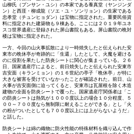
山柳氏（プンサン・ユシ）の本家である養真堂（ヤンジンダ
ン）と西厓・柳成龍（ソエ・ユ・ソンリョン）の生家である
忠孝堂（チュンヒョダン）は宝物に指定された。重要民俗資
料に指定された建築物も９棟ある。ここには２０１９年ユネ
スコ世界遺産に登録された屏山書院もある。屏山書院の晩対
楼は宝物に指定された。
一方、今回の山火事拡散により一時焼失したと伝えられた安
東市の晩休亭が奇跡的に「生還」したとして、火魔を避ける
のに役割を果たした防炎シートに関心が集まっている。２６
日、国家遺産庁によると、前日焼失したと伝えられた安東市
吉安面（キランミョン）の１６世紀の亭子「晩休亭」が特に
大きな被害を受けていなかったことが確認された。前日、山
火事が吉安面側に迫ってくると、安東市は瓦屋根を除く木造
建物の全面を防炎シートで覆った。国家遺産庁関係者は「こ
の防炎シートは熱気が１０００度以上の場合１０分程度、５
００～７００度なら無制限に耐えることができる」とし「火
の粉がついたとしても７００度以上には上がらないようだ」
と話した。
防炎シートは綿の織物に防火性能の特殊材料を織り込んで作