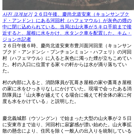
사진 크게보기
２６日午後、慶尚北道安東（キョンサンブク
ド・アンドン）にある河回村（ハフェマウル）が灰色の煙の
中に閉じ込められている。当局は山火事が５キロ手前まで接
近すると、屋根に水をかけ、水タンク車を配置した。キム・
ジョンホ記者
２６日午後６時、慶尚北道安東市豊川面河回里（キョンサン
ブクド・アンドンシ・プンチョンミョン・ハフェリ）の河回
村（ハフェマウル）に入ると灰色に濁った煙が立ちこめてい
た。村の入口に位置する家々の軒からは水が滴り落ちてい
た。
村の内部に入ると、消防隊員が瓦葺き屋根の家や藁葺き屋根
の家に水をひっきりなしにかけていた。現場で会ったある消
防隊員は「山火事が越えてくる場合に備えて村全体の家に何
度も水をかけている」と説明した。
慶北義城郡（ウソングン）で始まった大型の山火事が２５日
に安東市まで迫り、河回村に寂寥感が漂い始めた。山火事拡
散の懸念により、住民を除く一般人の出入りを統制している