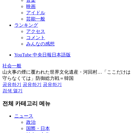
音楽
映画
アイドル
芸能一般
ランキング
アクセス
コメント
みんなの感想
YouTube 中央日報日本語版
社会一般
山火事の煙に覆われた世界文化遺産・河回村…「ここだけは
守らなくては」防御総力戦＝韓国
공유하기
공유하기
공유하기
검색 열기
전체 카테고리 메뉴
ニュース
政治
国際・日本