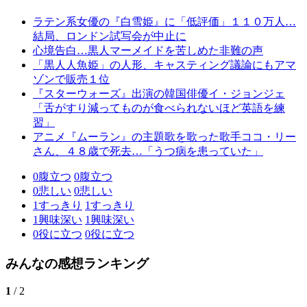
ラテン系女優の『白雪姫』に「低評価」１１０万人…
結局、ロンドン試写会が中止に
心境告白…黒人マーメイドを苦しめた非難の声
「黒人人魚姫」の人形、キャスティング議論にもアマ
ゾンで販売１位
『スターウォーズ』出演の韓国俳優イ・ジョンジェ
「舌がすり減ってものが食べられないほど英語を練
習」
アニメ『ムーラン』の主題歌を歌った歌手ココ・リー
さん、４８歳で死去…「うつ病を患っていた」
0
腹立つ
0
腹立つ
0
悲しい
0
悲しい
1
すっきり
1
すっきり
1
興味深い
1
興味深い
0
役に立つ
0
役に立つ
みんなの感想ランキング
1
/ 2