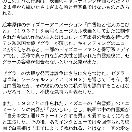
のこのような行動は、映画のキャスティングが知られた２０
２１年から続いたさまざまな噂と無関係ではないものとみら
れる。
絵本原作のディズニーアニメーション『白雪姫と七人のこび
と』（１９３７）を実写ミュージカル映画として新たに制作
された今回の作品の主人公はコロンビア出身の母親を持つラ
テン系米国女優ゼグラーが演じた。キャスティングのニュー
スが伝えられると、一部のディズニーファンと保守系メディ
アでは、原作で真っ白な肌の女性と描かれた白雪姫役に、ゼ
グラーの容姿が似合わないという反発が出た。
ゼグラーの大胆な発言は論争にさらに火をつけた。ゼグラー
は当時、ソーシャルメディア（ＳＮＳ）を通じて「そう、私
は白雪姫だが、その役割のために私の肌を漂白することはな
いだろう」とし、不快な気持ちを表わした。
また、１９３７年に作られたディズニーの『白雪姫』のアニ
メーションの内容が「おかしい」とし、映画の中の白雪姫が
「自分を文字通りストーキングする男」を愛するようになる
と主張した。その後、あるインタビューでは今回作られる映
画で白雪姫は「王子によって救われることはなく、真の愛を