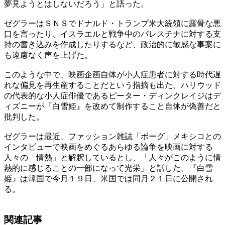
夢見ようとはしないだろう」と語った。
ゼグラーはＳＮＳでドナルド・トランプ米大統領に露骨な悪
口を言ったり、イスラエルと戦争中のパレスチナに対する支
持の書き込みを作成したりするなど、政治的に敏感な事案に
も遠慮なく声を上げた。
このような中で、映画企画自体が小人症患者に対する時代遅
れな偏見を再生産することだという指摘も出た。ハリウッド
の代表的な小人症俳優であるピーター・ディンクレイジはデ
ィズニーが『白雪姫』を改めて制作すること自体が偽善だと
批判した。
ゼグラーは最近、ファッション雑誌「ボーグ」メキシコとの
インタビューで映画をめぐるあらゆる論争を映画に対する
人々の「情熱」と解釈しているとし、「人々がこのように情
熱的に感じることの一部になって光栄」と話した。『白雪
姫』は韓国で今月１９日、米国では同月２１日に公開され
る。
関連記事