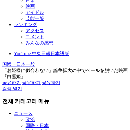
音楽
映画
アイドル
芸能一般
ランキング
アクセス
コメント
みんなの感想
YouTube 中央日報日本語版
国際・日本一般
「お姫様に似合わない」論争拡大の中でベールを脱いだ映画
『白雪姫』
공유하기
공유하기
공유하기
검색 열기
전체 카테고리 메뉴
ニュース
政治
国際・日本