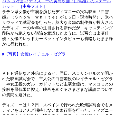
사진 크게보기
ディズニーの実写映画『白雪姫』のスチール
カット ［中央フォト］
ラテン系女優が主演を演じたディズニーの実写映画『白雪
姫』（Ｓｎｏｗ Ｗｈｉｔｅ）が１５日（現地時間）、米ハ
リウッドで試写会を行った。莫大な金額の制作費が投入され
たディズニーの今年の注目される新作だが、キャスティング
段階から絶えない議論を意識したように、試写会は出演俳
優・女優のレッドカーペットインタビューも省略したまま静
かに行われた。
#【写真】女優レイチェル・ゼグラー
ＡＦＰ通信など外信によると、同日、米ロサンゼルスで開か
れた映画試写会で、主人公の白雪姫役のレイチェル・ゼグラ
ーや女王役のガル・ガドットなど主演女優は、マスコミとの
接触を最低限に控え、映画をめぐるさまざまな議論について
の質問を避けた。
ディズニーは１２日、スペインで行われた欧州試写会でもメ
ディアをほとんど招待しないまま行事を行った。ディズニー