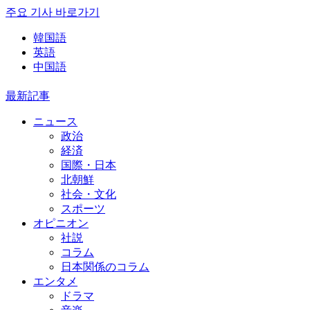
주요 기사 바로가기
韓国語
英語
中国語
最新記事
ニュース
政治
経済
国際・日本
北朝鮮
社会・文化
スポーツ
オピニオン
社説
コラム
日本関係のコラム
エンタメ
ドラマ