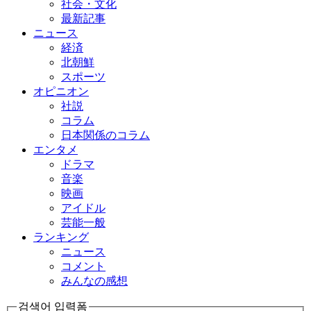
社会・文化
最新記事
ニュース
経済
北朝鮮
スポーツ
オピニオン
社説
コラム
日本関係のコラム
エンタメ
ドラマ
音楽
映画
アイドル
芸能一般
ランキング
ニュース
コメント
みんなの感想
검색어 입력폼