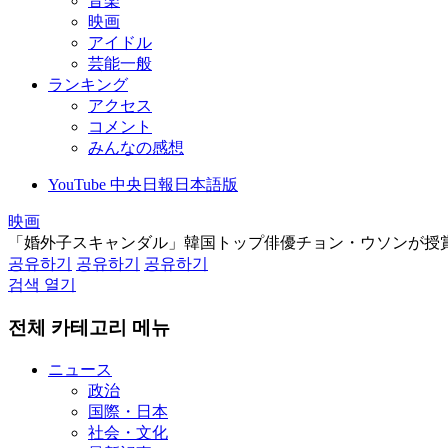
音楽
映画
アイドル
芸能一般
ランキング
アクセス
コメント
みんなの感想
YouTube 中央日報日本語版
映画
「婚外子スキャンダル」韓国トップ俳優チョン・ウソンが授
공유하기
공유하기
공유하기
검색 열기
전체 카테고리 메뉴
ニュース
政治
国際・日本
社会・文化