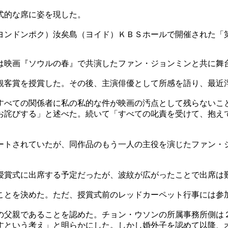
式的な席に姿を現した。
ヨンドンポク）汝矣島（ヨイド）ＫＢＳホールで開催された「
は映画『ソウルの春』で共演したファン・ジョンミンと共に舞
観客賞を授賞した。その後、主演俳優として所感を語り、最近
すべての関係者に私の私的な件が映画の汚点として残らないこ
お詫びする」と述べた。続いて「すべての叱責を受けて、抱え
ートされていたが、同作品のもう一人の主役を演じたファン・
授賞式に出席する予定だったが、波紋が広がったことで出席は
ことを決めた。ただ、授賞式前のレッドカーペット行事には参
の父親であることを認めた。チョン・ウソンの所属事務所側は
すという考え」と明らかにした。しかし婚外子を認めて以降、