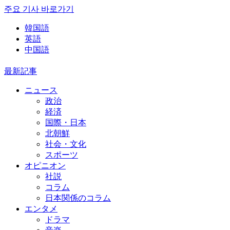
주요 기사 바로가기
韓国語
英語
中国語
最新記事
ニュース
政治
経済
国際・日本
北朝鮮
社会・文化
スポーツ
オピニオン
社説
コラム
日本関係のコラム
エンタメ
ドラマ