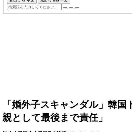
見出し or 本文
見出し and 本文
「婚外子スキャンダル」韓国
親として最後まで責任」