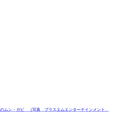
のムン・ガビ ［写真 プラスエムエンターテインメント、