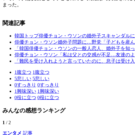
まった。
関連記事
韓国トップ俳優チョン・ウソンの婚外子スキャンダルに
俳優チョン・ウソン婚外子問題に…野党「子どもを産ん
「韓国俳優チョン・ウソンの一般人恋人、婚外子を知っ
俳優チョン・ウソン「私は父との交感が不足…友達のよ
「難民を受け入れようと言っていたのに、息子は受け入
1
腹立つ
1
腹立つ
5
悲しい
5
悲しい
0
すっきり
0
すっきり
1
興味深い
1
興味深い
0
役に立つ
0
役に立つ
みんなの感想ランキング
1
/ 2
エンタメ
記事