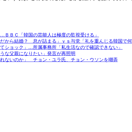
…ＢＢＣ「韓国の芸能人は極度の監視受ける」
だから結婚？ 息が詰まる」ｖｓ与党「礼を重んじる韓国で何
てショック」…所属事務所「私生活なので確認できない」
うな父親になりたい」発言が再照明
れないのか」 チョン・ユラ氏、チョン・ウソンを嘲弄