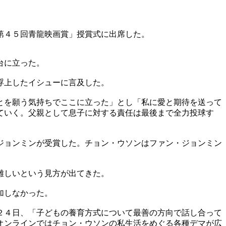
第４５回青龍映画賞」授賞式に出席した。
台に立った。
浮上したイシューに言及した。
とを願う気持ちでここに立った」とし「私に愛と期待を送って
ていく。父親として息子に対する責任は最後まで全力投球す
ジョンミンが受賞した。チョン・ウソンはファン・ジョンミン
難しいという見方が出てきた。
加しなかった。
２４日、「子どもの養育方式について最善の方向で話し合って
オンラインではチョン・ウソンの私生活をめぐる各種デマが広