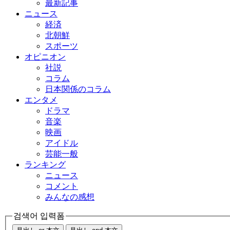
最新記事
ニュース
経済
北朝鮮
スポーツ
オピニオン
社説
コラム
日本関係のコラム
エンタメ
ドラマ
音楽
映画
アイドル
芸能一般
ランキング
ニュース
コメント
みんなの感想
검색어 입력폼