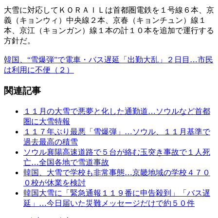
大雪に対応してＫＯＲＡＩＬは首都圏電鉄を１号線６本、京
義（キョンウィ）中央線２本、京春（キョンチュン）線１
本、京江（キョンガン）線１本の計１０本を追加で運行する
方針だ。
韓国、“雪爆弾”で電車・バス遅延「出勤大乱」２日目…市民
は利用に不便（２）
関連記事
１１月の大雪で悪夢と化した通勤道…ソウルなど首都
圏に大雪特報
１１７年ぶり最悪「雪爆弾」…ソウル、１１月基準で
過去最高の積雪
ソウル襄陽高速道路で５台が絡む玉突き事故で１人死
亡…全国各地で雪道事故
韓国、大雪で学校も非常事態…京畿地域の学校４７０
０校が休業を検討
韓国大雪に「緊急通報１１９番に申告殺到」「バス遅
延」…今日届いた災難メッセージだけで約５０件