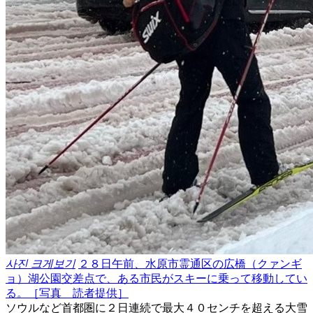
사진 크게보기
２８日午前、水原市霊通区の広橋（クァンギ
ョ）湖公園交差点で、ある市民がスキーに乗って移動してい
る。［写真 読者提供］
ソウルなど首都圏に２日連続で最大４０センチを超える大雪