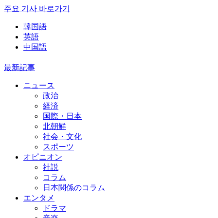
주요 기사 바로가기
韓国語
英語
中国語
最新記事
ニュース
政治
経済
国際・日本
北朝鮮
社会・文化
スポーツ
オピニオン
社説
コラム
日本関係のコラム
エンタメ
ドラマ