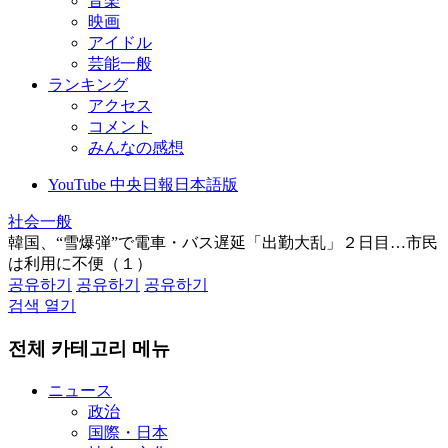
音楽
映画
アイドル
芸能一般
ランキング
アクセス
コメント
みんなの感想
YouTube 中央日報日本語版
社会一般
韓国、“雪爆弾”で電車・バス遅延「出勤大乱」２日目…市民
は利用に不便（１）
공유하기
공유하기
공유하기
검색 열기
전체 카테고리 메뉴
ニュース
政治
国際・日本