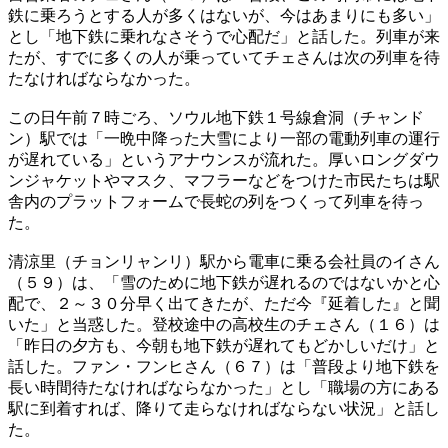
鉄に乗ろうとする人が多くはないが、今はあまりにも多い」
とし「地下鉄に乗れなさそうで心配だ」と話した。列車が来
たが、すでに多くの人が乗っていてチェさんは次の列車を待
たなければならなかった。
この日午前７時ごろ、ソウル地下鉄１号線倉洞（チャンド
ン）駅では「一晩中降った大雪により一部の電動列車の運行
が遅れている」というアナウンスが流れた。厚いロングダウ
ンジャケットやマスク、マフラーなどをつけた市民たちは駅
舎内のプラットフォームで長蛇の列をつくって列車を待っ
た。
清涼里（チョンリャンリ）駅から電車に乗る会社員のイさん
（５９）は、「雪のために地下鉄が遅れるのではないかと心
配で、２～３０分早く出てきたが、ただ今『延着した』と聞
いた」と当惑した。登校途中の高校生のチェさん（１６）は
「昨日の夕方も、今朝も地下鉄が遅れてもどかしいだけ」と
話した。ファン・フンヒさん（６７）は「普段より地下鉄を
長い時間待たなければならなかった」とし「職場の方にある
駅に到着すれば、降りて走らなければならない状況」と話し
た。