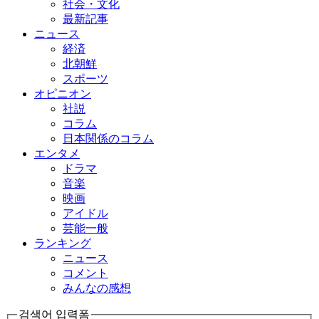
社会・文化
最新記事
ニュース
経済
北朝鮮
スポーツ
オピニオン
社説
コラム
日本関係のコラム
エンタメ
ドラマ
音楽
映画
アイドル
芸能一般
ランキング
ニュース
コメント
みんなの感想
검색어 입력폼