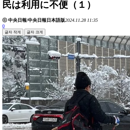
民は利用に不便（１）
ⓒ 中央日報/中央日報日本語版
2024.11.28 11:35
0
글자 작게
글자 크게