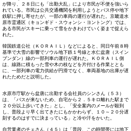
が降り、２８日にも「出勤大乱」により市民が不便を強いら
れている。市民は公共交通機関を利用しようとバス停や地下
鉄駅に押し寄せたが、一部の車両の運行が遅れた。京畿道水
原市霊通区（キョンギド・スウォンシ・ヨントング）では、
ある市民がスキーに乗って雪をかきわけていく姿まで捉えら
れた。
韓国鉄道公社（ＫＯＲＡＩＬ）などによると、同日午前８時
基準で大雪の影響でソウル地下鉄１号線と水仁盆唐（スイン
ブンダン）線の一部列車の運行が遅れた。ＫＯＲＡＩＬ側
は、線路に積もった雪や木の枝などを片付ける作業ととも
に、一部列車の電力供給が円滑でなく、車両基地の出庫が遅
れたためだと説明した。
水原市庁駅から盆唐に出勤する会社員のシンさん（５３）
は、「バスが来ないため、自宅から２．５キロ離れた駅まで
２０分以上歩いてきた」とし、「安全案内のメールが殺到
し、普段より早く出てきたにもかかわらず、１０～２０分遅
刻するのはすでに決まっている」と冷や汗をかいた。
自営業者のチェさん（４５）は「普段、この時間帯には地下