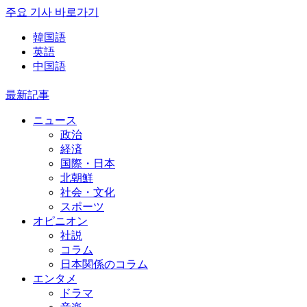
주요 기사 바로가기
韓国語
英語
中国語
最新記事
ニュース
政治
経済
国際・日本
北朝鮮
社会・文化
スポーツ
オピニオン
社説
コラム
日本関係のコラム
エンタメ
ドラマ