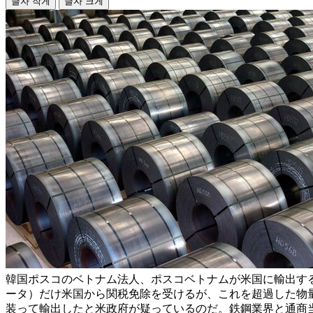
글자 작게
글자 크게
韓国ポスコのベトナム法人、ポスコベトナムが米国に輸出す
ータ）だけ米国から関税免除を受けるが、これを超過した物
装って輸出したと米政府が疑っているのだ。鉄鋼業界と通商