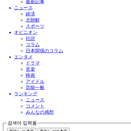
最新記事
ニュース
経済
北朝鮮
スポーツ
オピニオン
社説
コラム
日本関係のコラム
エンタメ
ドラマ
音楽
映画
アイドル
芸能一般
ランキング
ニュース
コメント
みんなの感想
검색어 입력폼