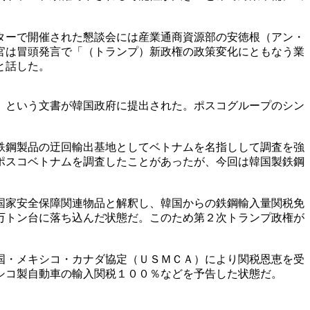
ターで開催された懇談会には産業通商資源部の安徳根（アン・
官は冒頭発言で「（トランプ）新政権の政策変化にともなう業
と話した。
」という文書が韓国政府に提出された。ポスコグループのシン
鉄鋼製品の迂回輸出基地としてベトナムを名指しして調査を強
ポスコベトナムを調査したことがあったが、今回は韓国製鉄鋼
国家安全保障関連物品と解釈し、韓国からの鉄鋼輸入量関税免
万トン台に落ち込んだ状態だ。このため第２次トランプ政権が
国・メキシコ・カナダ協定（ＵＳＭＣＡ）により関税恩恵を受
シコ製自動車の輸入関税１００％などを予告した状態だ。