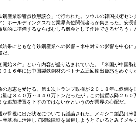
鉄鋼産業影響点検懇談会」で行われた。ソウルの韓国技術セン
ア）ホールディングスなど業界高位関係者らが集まった。安長
徹底的に準備するならばむしろ機会として作用できるだろう」
挙結果にともなう鉄鋼産業への影響－米中対立の影響を中心に
書だ。
査開始３件」という内容が盛り込まれていた。「米国が中国製
２０１６年には中国製鉄鋼材のベトナム迂回輸出疑惑をめぐり
除の恩恵を受ける。第１次トランプ政権が２０１８年に鉄鋼を
出量は３４０万～４４０万トンだったが，この措置以降２５０
うな追加措置を下すのではないかというのが業界の心配だ。
国が監視に出た状況についても議論された。メキシコ製品は米
生産基地に活用して関税障壁を回避しようとているとみてメキ