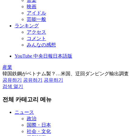
音楽
映画
アイドル
芸能一般
ランキング
アクセス
コメント
みんなの感想
YouTube 中央日報日本語版
産業
韓国鉄鋼がベトナム製？…米国、迂回ダンピング輸出調査
공유하기
공유하기
공유하기
검색 열기
전체 카테고리 메뉴
ニュース
政治
国際・日本
社会・文化