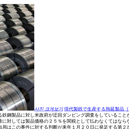
사진 크게보기
現代製鉄で生産する熱延製品［
る鉄鋼製品に対し米政府が迂回ダンピング調査をしていること
量に対しては製品価格の２５％を関税として払わなくてはなら
当局はこの事件に対する判断が来年１月２０日に発足する第２