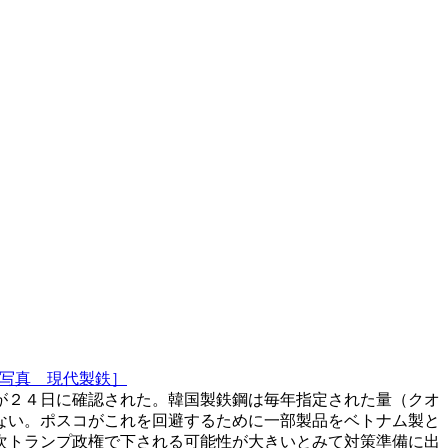
写真 現代製鉄］
が２４日に確認された。韓国製鉄鋼は毎年指定された量（クオ
ない。ポスコがこれを回避するために一部製品をベトナム製と
次トランプ政権で下される可能性が大きいとみて対策準備に出