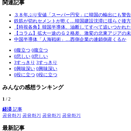
関連記事
３８年ぶり安値「スーパー円安」に韓国の輸出にも警告
鉄筋が切れセメントが乾く…韓国建設沈滞に揺らぐ後方
【時視各角】韓国半導体、油断してすべて追いつかれた
【コラム】拡大一途のＧ２格差、激変の北東アジアの未
中国半導体「人海戦術」…西側企業の連鎖倒産くるか
0
腹立つ
0
腹立つ
0
悲しい
0
悲しい
3
すっきり
3
すっきり
0
興味深い
0
興味深い
0
役に立つ
0
役に立つ
みんなの感想ランキング
1
/ 2
経済
記事
공유하기
공유하기
공유하기
공유하기
最新記事