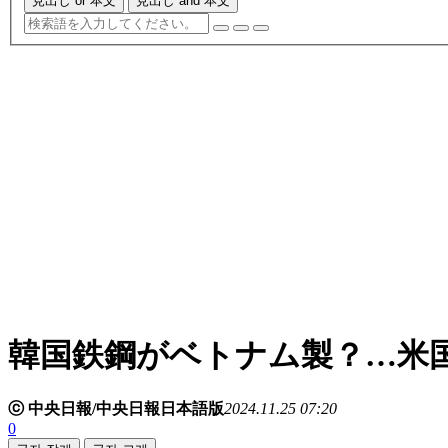
見出し or 本文
見出し and 本文
韓国鉄鋼がベトナム製？…米
ⓒ 中央日報/中央日報日本語版
2024.11.25 07:20
0