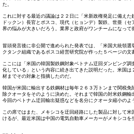
た。
これに対する最近の議論は２２日に「米新政権発足に備えた
ドックン）長官とポスコ、現代（ヒョンデ）製鉄、世亜（セ
界の悩みが大きいだろう。業界と政府がワンチームになって
冒頭発言後に非公開で進められた発表では、「米国大統領選
クタンク組織であるポスコ経営研究院が作った５ページの文
ここには「米国の韓国製鉄鋼対象ベトナム迂回ダンピング調
化している」という内容に続き出てきた説明だった。米国は
材までその対象と指摘したのだ。
韓国が米国に輸出する鉄鋼材は毎年２６３万トンまで関税免
除クオータをそのように決めた。それまで韓国の対米鉄鋼輸
今回のベトナム迂回輸出疑惑などを名分にクオータ縮小のよ
この席ではまた、メキシコを迂回経路にした製品に対して米
けるが、最近米国は中国の電気自動車メーカーがメキシコを