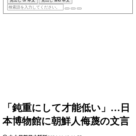
見出し or 本文
見出し and 本文
「鈍重にして才能低い」…日
本博物館に朝鮮人侮蔑の文言