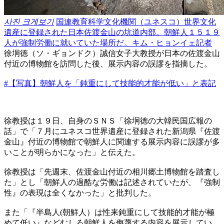
사진 크게보기
国連教育科学文化機関（ユネスコ）世界文化
遺産に登録された日本佐渡金山の坑道内部。朝鮮人１５１９
人が強制労働に就いていた場所だ。キム・ヒョンイェ記者
徐坰徳（ソ・ギョンドク）誠信女子大教授が日本の佐渡金山
付近の博物館を訪問した後、展示内容の誤謬を指摘した。
#【写真】朝鮮人を「鈍重にして技能的才能が低い」と表記
徐教授は１９日、自身のＳＮＳ「徐坰徳の大韓民国広報の
話」で「７月にユネスコ世界遺産に登録された新潟県『佐渡
金山』付近の博物館で朝鮮人に関連する展示内容に誤謬が多
いことが明らかになった」と伝えた。
徐教授は「先週末、佐渡金山付近の相川郷土博物館を踏査し
た」とし「朝鮮人の過酷な労働は記述されていたが、『強制
性』の表現は全くなかった」と批判した。
また「『半島人(朝鮮人）は性来鈍重にして技能的才能が極
めて低い』などむしろ朝鮮人を侮蔑する内容を展示してい