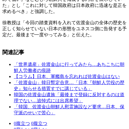
た」とし「これに対して韓国政府は日本政府に迅速な是正を
求めるべき」と強調した。
徐教授は「今回の踏査資料を入れて佐渡金山の全体の歴史を
正しく知らせていない日本の形態をユネスコ側に告発する予
定だ。最後まで一度やってみる」と伝えた。
関連記事
「世界遺産」佐渡金山に行ってみたら…あちこちに朝
鮮人労働者の痕跡
【コラム】日本、軍艦島を忘れれば佐渡金山はない
「佐渡金山」韓日暫定合意…「日本『朝鮮人労役の歴
史』知らせる措置すでに講じている」
韓国の佐渡金山遺族「最後まで登録に反対するのは道
理でない…追悼式には出席希望」
「韓国、佐渡金山朝鮮人慰霊施設など要求…日本、保
守派のせいで苦心」
0
腹立つ
0
腹立つ