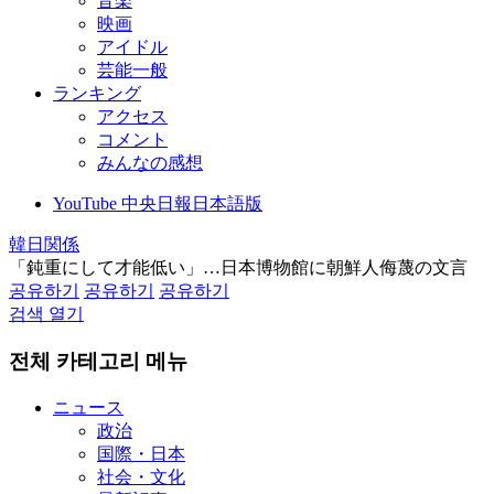
音楽
映画
アイドル
芸能一般
ランキング
アクセス
コメント
みんなの感想
YouTube 中央日報日本語版
韓日関係
「鈍重にして才能低い」…日本博物館に朝鮮人侮蔑の文言
공유하기
공유하기
공유하기
검색 열기
전체 카테고리 메뉴
ニュース
政治
国際・日本
社会・文化