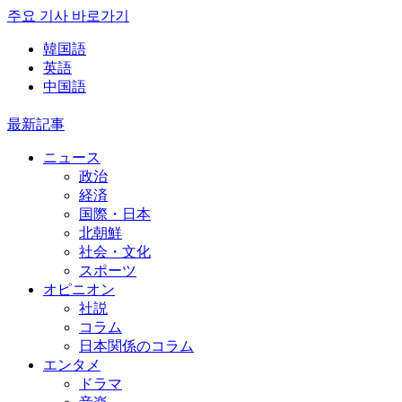
주요 기사 바로가기
韓国語
英語
中国語
最新記事
ニュース
政治
経済
国際・日本
北朝鮮
社会・文化
スポーツ
オピニオン
社説
コラム
日本関係のコラム
エンタメ
ドラマ