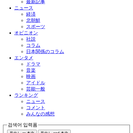
最新記事
ニュース
経済
北朝鮮
スポーツ
オピニオン
社説
コラム
日本関係のコラム
エンタメ
ドラマ
音楽
映画
アイドル
芸能一般
ランキング
ニュース
コメント
みんなの感想
검색어 입력폼