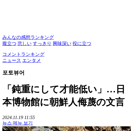
みんなの感想ランキング
腹立つ
悲しい
すっきり
興味深い
役に立つ
コメントランキング
ニュース
エンタメ
포토뷰어
「鈍重にして才能低い」…日
本博物館に朝鮮人侮蔑の文言
2024.11.19 11:55
뉴스 메뉴 보기