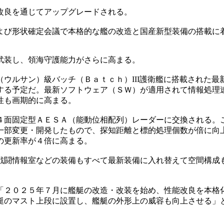
改良を通じてアップグレードされる。
よび形状確定会議で本格的な艦の改造と国産新型装備の搭載に
武装し、領海守護能力がさらに高まる。
ウルサン）級バッチ（Ｂａｔｃｈ）III護衛艦に搭載された
する予定だ。最新ソフトウェア（ＳＷ）が適用されて情報処理
性も画期的に高まる。
面固定型ＡＥＳＡ（能動位相配列）レーダーに交換される。こ
一部変更・開発したもので、探知距離と標的処理個数が倍に向
の更新率が４倍に高まる。
戦闘情報室などの装備もすべて最新装備に入れ替えて空間構成
「２０２５年７月に艦艇の改造・改装を始め、性能改良を本格
艇のマスト上段に設置し、艦艇の外形上の威容も向上させる」