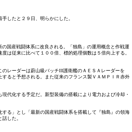
着手したと２９日、明らかにした。
最新の国産戦闘体系に改良される。「独島」の運用概念と作戦運
速度は従来に比べて１００倍、標的処理個数は５倍向上する。
のレーダーは蔚山級バッチIII護衛艦のＡＥＳＡレーダーを
上すると予想される。また従来のフランス製ＶＡＭＰＩＲ赤外
も現代化する予定だ。新型装備の搭載により電力および冷却・
化する」とし「最新の国産戦闘体系を搭載して『独島』の領海
と話した。