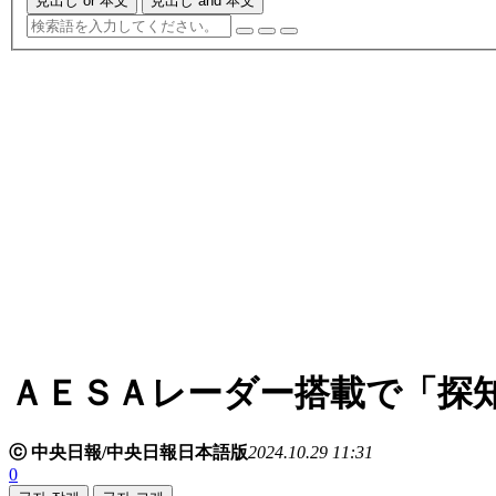
見出し or 本文
見出し and 本文
ＡＥＳＡレーダー搭載で「探
ⓒ 中央日報/中央日報日本語版
2024.10.29 11:31
0