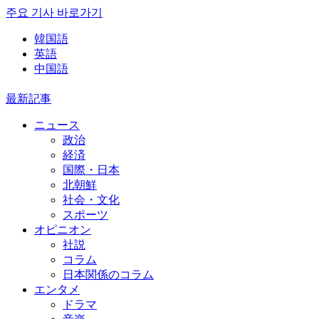
주요 기사 바로가기
韓国語
英語
中国語
最新記事
ニュース
政治
経済
国際・日本
北朝鮮
社会・文化
スポーツ
オピニオン
社説
コラム
日本関係のコラム
エンタメ
ドラマ