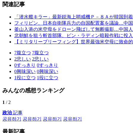
関連記事
「潜水艦キラー」最新鋭海上哨戒機Ｐ－８Ａが韓国到着
フィリピン、日本自衛隊兵力の自国配置案を議論…中国
釜山入港の米空母をドローン飛ばして無断撮影…中国人
北朝鮮を狙う斬首部隊、ビン・ラディン暗殺作戦に投入
【ミリタリーブリーフィング】世界最強米空母に致命的
7
腹立つ
7
腹立つ
2
悲しい
2
悲しい
0
すっきり
0
すっきり
0
興味深い
0
興味深い
1
役に立つ
1
役に立つ
みんなの感想ランキング
1
/ 2
政治
記事
공유하기
공유하기
공유하기
공유하기
最新記事