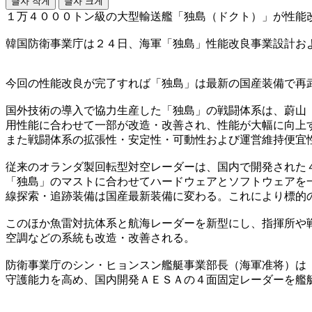
글자 작게
글자 크게
１万４０００トン級の大型輸送艦「独島（ドクト）」が性能
韓国防衛事業庁は２４日、海軍「独島」性能改良事業設計お
今回の性能改良が完了すれば「独島」は最新の国産装備で再
国外技術の導入で協力生産した「独島」の戦闘体系は、蔚山（
用性能に合わせて一部が改造・改善され、性能が大幅に向上
また戦闘体系の拡張性・安定性・可動性および運営維持便宜
従来のオランダ製回転型対空レーダーは、国内で開発された４
「独島」のマストに合わせてハードウェアとソフトウェアを
線探索・追跡装備は国産最新装備に変わる。これにより標的
このほか魚雷対抗体系と航海レーダーを新型にし、指揮所や
空調などの系統も改造・改善される。
防衛事業庁のシン・ヒョンスン艦艇事業部長（海軍准将）は
守護能力を高め、国内開発ＡＥＳＡの４面固定レーダーを艦