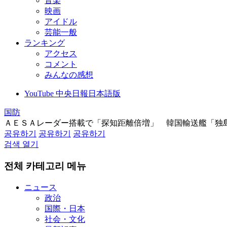
音楽
映画
アイドル
芸能一般
ランキング
アクセス
コメント
みんなの感想
YouTube 中央日報日本語版
国防
ＡＥＳＡレーダー搭載で「探知距離倍増」 韓国輸送艦「独
공유하기
공유하기
공유하기
검색 열기
전체 카테고리 메뉴
ニュース
政治
国際・日本
社会・文化