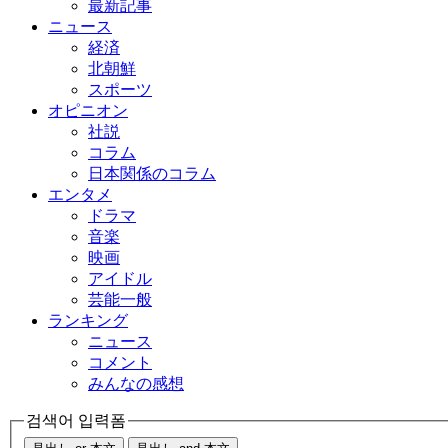
最新記事
ニュース
経済
北朝鮮
スポーツ
オピニオン
社説
コラム
日本関係のコラム
エンタメ
ドラマ
音楽
映画
アイドル
芸能一般
ランキング
ニュース
コメント
みんなの感想
검색어 입력폼