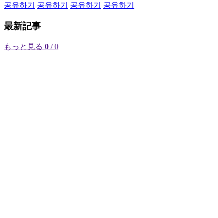
공유하기
공유하기
공유하기
공유하기
最新記事
もっと見る
0
/ 0