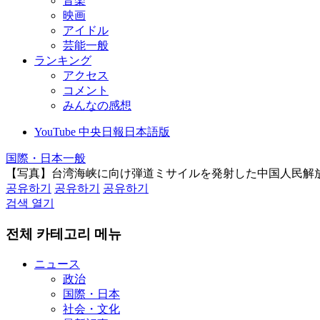
音楽
映画
アイドル
芸能一般
ランキング
アクセス
コメント
みんなの感想
YouTube 中央日報日本語版
国際・日本一般
【写真】台湾海峡に向け弾道ミサイルを発射した中国人民解
공유하기
공유하기
공유하기
검색 열기
전체 카테고리 메뉴
ニュース
政治
国際・日本
社会・文化